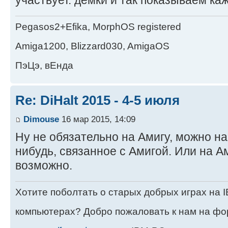
участвует. демки и так показываем ка
Pegasos2+Efika, MorphOS registered
Amiga1200, Blizzard030, AmigaOS
ПэЦэ, вЕнда
Re: DiHalt 2015 - 4-5 июля
Dimouse
16 мар 2015, 14:09
Ну не обязательно на Амигу, можно н
нибудь, связанное с Амигой. Или на А
возможно.
Хотите поболтать о старых добрых играх на
компьютерах? Добро пожаловать к нам на ф