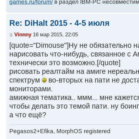
games.ru/forum/
в раздел IBM-PC несовместим
Re: DiHalt 2015 - 4-5 июля
Vinnny
16 мар 2015, 22:05
[quote="Dimouse"]Ну не обязательно 
нарисовать что-нибудь, связанное с А
технически это возможно.[/quote]
рисовать реалтайм на амиге нереальн
спектрум
во-вторых на пати не дост
мониторами.
амижная тематика.. ммм... мне кажетс
чтобы делать это темой пати. ну боинг
а что ещё?
Pegasos2+Efika, MorphOS registered