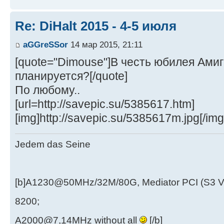
Re: DiHalt 2015 - 4-5 июля
aGGreSSor
14 мар 2015, 21:11
[quote="Dimouse"]В честь юбилея Амиг
планируется?[/quote]
По любому..
[url=http://savepic.su/5385617.htm]
[img]http://savepic.su/5385617m.jpg[/img]
Jedem das Seine
[b]A1230@50MHz/32M/80G, Mediator PCI (S3 
8200;
A2000@7,14MHz without all
[/b]