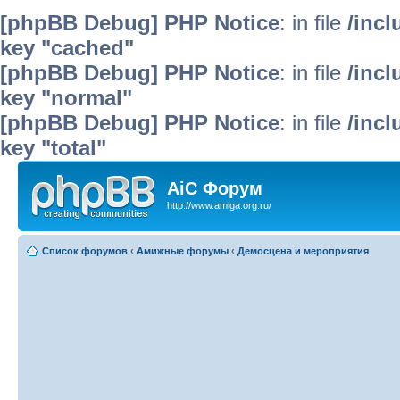
[phpBB Debug] PHP Notice
: in file
/inc
key "cached"
[phpBB Debug] PHP Notice
: in file
/inc
key "normal"
[phpBB Debug] PHP Notice
: in file
/inc
key "total"
AiC Форум
http://www.amiga.org.ru/
Список форумов
‹
Амижные форумы
‹
Демосцена и мероприятия