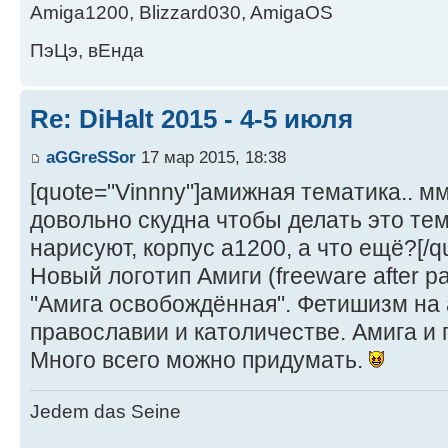
Amiga1200, Blizzard030, AmigaOS
ПэЦэ, вЕнда
Re: DiHalt 2015 - 4-5 июля
aGGreSSor
17 мар 2015, 18:38
[quote="Vinnny"]амижная тематика.. мм
довольно скудна чтобы делать это тем
нарисуют, корпус а1200, а что ещё?[/q
Новый логотип Амиги (freeware after p
"Амига освобождённая". Фетишизм на 
православии и католичестве. Амига и
Много всего можно придумать.
Jedem das Seine