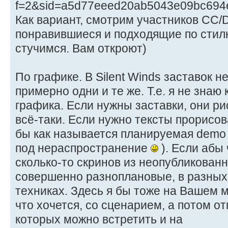
f=2&sid=a5d77eeed20ab5043e09bc694e
Как вариант, смотрим участников CC/D
понравившиеся и подходящие по стил
стучимся. Вам откроют)
По графике. В Silent Winds заставок не
примерно одни и те же. Т.е. я не знаю
графика. Если нужны заставки, они р
всё-таки. Если нужно тексты прорисов
бы как называется планируемая demo и
под нераспространение
). Если абы 
сколько-то скринов из неопубликованн
совершенно разноплановые, в разных
техниках. Здесь я бы тоже на Вашем 
что хочется, со сценарием, а потом о
которых можно встретить и на