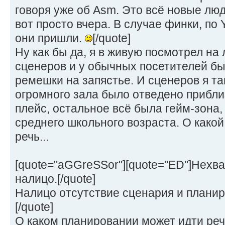
говоря уже об Asm. Это всё новые лю
вот просто вчера. В случае финки, по 
они пришли.
[/quote]
Ну как бы да, я в живую посмотрел на
сценеров и у обычных посетителей бы
ремешки на запястье. И сценеров я т
огромного зала было отведено прибли
плейс, остальное всё была гейм-зона, 
среднего школьного возраста. О како
речь...
[quote="aGGreSSor"][quote="ED"]Нехв
налицо.[/quote]
Налицо отсутствие сценария и планир
[/quote]
О каком планировании может идти речь