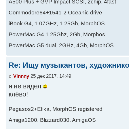
А500 Plus + GVP Impact SCSI, 2chip, 4fast
Commodore64+1541-2 Oceanic drive
iBook G4, 1.07GHz, 1.25Gb, MorphOS
PowerMac G4 1.25Ghz, 2Gb, Morphos
PowerMac G5 dual, 2GHz, 4Gb, MorphOS
Re: Ищу музыкантов, художник
Vinnny
25 дек 2017, 14:49
я не видел
клёво!
Pegasos2+Efika, MorphOS registered
Amiga1200, Blizzard030, AmigaOS