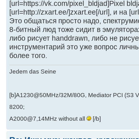
[url=https://vk.com/pixel_bldjad]Pixel bldja
[url=http://zxart.ee/]zxart.ee[/url], и на [ur
Это общаться просто надо, спектрумис
8-битный люд тоже сидит в эмуляторах
либо рисует handdrawn, либо не рисуе
инструментарий это уже вопрос личны
более того.
Jedem das Seine
[b]A1230@50MHz/32M/80G, Mediator PCI (S3 
8200;
A2000@7,14MHz without all
[/b]