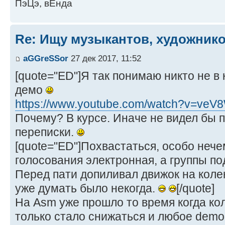
ПэЦэ, вЕнда
Re: Ищу музыкантов, художник
aGGreSSor
27 дек 2017, 11:52
[quote="ED"]Я так понимаю никто не в 
демо
https://www.youtube.com/watch?v=ve
Почему? В курсе. Иначе не видел бы 
переписки.
[quote="ED"]Похвастаться, особо нечем
голосования электронная, а группы по
Перед пати допиливал движок на коле
уже думать было некогда.
[/quote]
На Asm уже прошло то время когда ко
только стало снижаться и любое demo