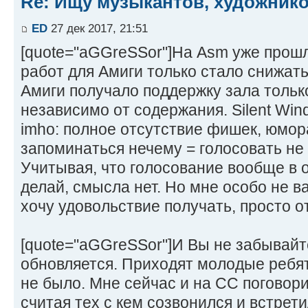
Re: Ищу музыкантов, художник
ED
27 дек 2017, 21:51
[quote="aGGreSSor"]На Asm уже прошл
работ для Амиги только стало снижат
Амиги получало поддержку зала только
независимо от содержания. Silent Win
imho: полное отсутствие фишек, юмора
запоминаться нечему = голосовать не за
Учитывая, что голосование вообще в он
делай, смысла нет. Но мне особо не в
хочу удовольствие получать, просто о
[quote="aGGreSSor"]И Вы не забывайт
обновляется. Приходят молодые ребят
не было. Мне сейчас и на CC поговори
считая тех с кем созвонился и встретил