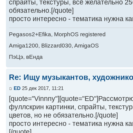
спрайты, текстуры, всё желательно 25
обязательно.[/quote]
просто интересно - тематика нужна ка
Pegasos2+Efika, MorphOS registered
Amiga1200, Blizzard030, AmigaOS
ПэЦэ, вЕнда
Re: Ищу музыкантов, художник
ED
25 дек 2017, 11:21
[quote="Vinnny"][quote="ED"]Рассмот
фуллскрин картинки, спрайты, текстур
цветов, но не обязательно.[/quote]
просто интересно - тематика нужна ка
[/quote]