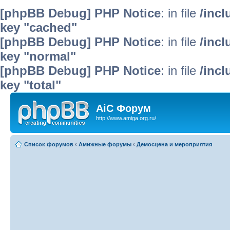
[phpBB Debug] PHP Notice
: in file
/inc
key "cached"
[phpBB Debug] PHP Notice
: in file
/inc
key "normal"
[phpBB Debug] PHP Notice
: in file
/inc
key "total"
AiC Форум
http://www.amiga.org.ru/
Список форумов
‹
Амижные форумы
‹
Демосцена и мероприятия