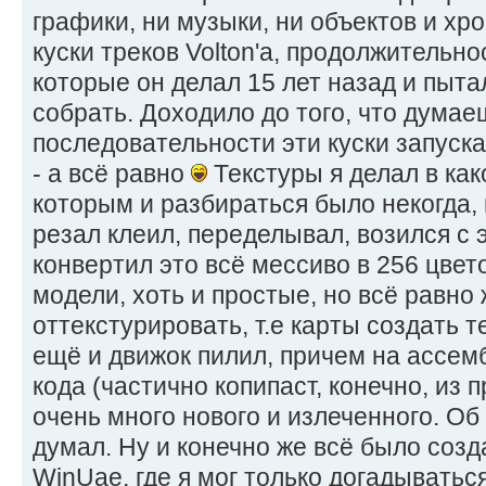
графики, ни музыки, ни объектов и хр
куски треков Volton'a, продолжительно
которые он делал 15 лет назад и пытал
собрать. Доходило до того, что думаеш
последовательности эти куски запуска
- а всё равно
Текстуры я делал в как
которым и разбираться было некогда,
резал клеил, переделывал, возился с 
конвертил это всё мессиво в 256 цвет
модели, хоть и простые, но всё равно
оттекстурировать, т.е карты создать т
ещё и движок пилил, причем на ассем
кода (частично копипаст, конечно, из 
очень много нового и излеченного. Об
думал. Ну и конечно же всё было соз
WinUae, где я мог только догадываться,