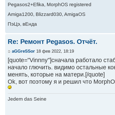
Pegasos2+Efika, MorphOS registered
Amiga1200, Blizzard030, AmigaOS
ПэЦэ, вЕнда
Re: Ремонт Pegasos. Отчёт.
aGGreSSor
18 фев 2022, 18:19
[quote="Vinnny"]сначала работало ста
начало глючить. видимо остальные к
менять, которые на матери.[/quote]
Ok, вот поэтому я и решил что Morph
Jedem das Seine