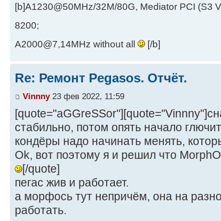
[b]A1230@50MHz/32M/80G, Mediator PCI (S3 
8200;
A2000@7,14MHz without all
[/b]
Re: Ремонт Pegasos. Отчёт.
Vinnny
23 фев 2022, 11:59
[quote="aGGreSSor"][quote="Vinnny"]с
стабильно, потом опять начало глючи
кондёры надо начинать менять, которы
Ok, вот поэтому я и решил что Morph
[/quote]
пегас жив и работает.
а морфось тут непричём, она на разн
работать.