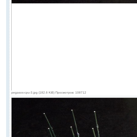
pegasos-cpu-3.jpg (182.6 KiB) Просмотров: 108712