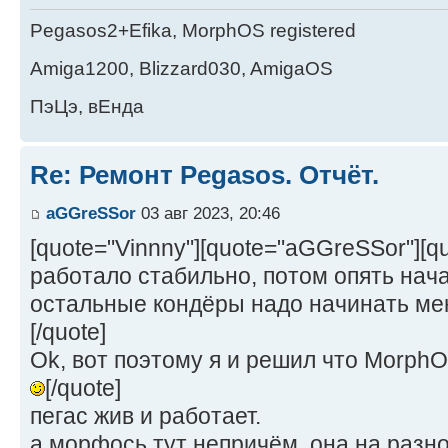
Pegasos2+Efika, MorphOS registered
Amiga1200, Blizzard030, AmigaOS
ПэЦэ, вЕнда
Re: Ремонт Pegasos. Отчёт.
aGGreSSor
03 авг 2023, 20:46
[quote="Vinnny"][quote="aGGreSSor"][q
работало стабильно, потом опять нач
остальные кондёры надо начинать мен
[/quote]
Ok, вот поэтому я и решил что Morph
[/quote]
пегас жив и работает.
а морфось тут непричём, она на разн