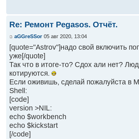
Re: Ремонт Pegasos. Отчёт.
aGGreSSor
05 авг 2020, 13:04
[quote="Astrov"]надо свой включить по
уже[/quote]
Так что в итоге-то? Сдох али нет? Лю
котируются.
Если оживишь, сделай пожалуйста в 
Shell:
[code]
version >NIL:
echo $workbench
echo $kickstart
[/code]