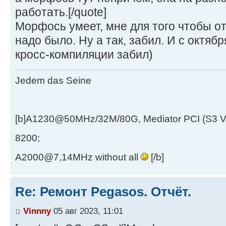
работать.[/quote]
Морфось умеет, мне для того чтобы от
надо было. Ну а так, забил. И c октяб
кросс-компиляции забил)
Jedem das Seine
[b]A1230@50MHz/32M/80G, Mediator PCI (S3 
8200;
A2000@7,14MHz without all
[/b]
Re: Ремонт Pegasos. Отчёт.
Vinnny
05 авг 2023, 11:01