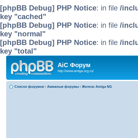
[phpBB Debug] PHP Notice
: in file
/inc
key "cached"
[phpBB Debug] PHP Notice
: in file
/inc
key "normal"
[phpBB Debug] PHP Notice
: in file
/inc
key "total"
AiC Форум
http://www.amiga.org.ru/
Список форумов
‹
Амижные форумы
‹
Железо Amiga NG