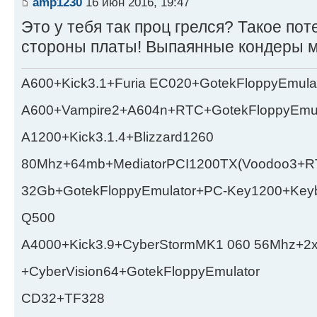
amp1230
16 июн 2016, 19:47
Это у тебя так проц грелся? Такое по
стороны платы! Выпаянные кондеры 
A600+Kick3.1+Furia EC020+GotekFloppyEmula
A600+Vampire2+A604n+RTC+GotekFloppyEmul
A1200+Kick3.1.4+Blizzard1260
80Mhz+64mb+MediatorPCI1200TX(Voodoo3+RT
32Gb+GotekFloppyEmulator+PC-Key1200+Key
Q500
A4000+Kick3.9+CyberStormMK1 060 56Mhz+2
+CyberVision64+GotekFloppyEmulator
CD32+TF328