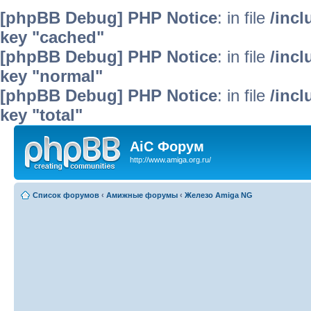
[phpBB Debug] PHP Notice
: in file
/inc
key "cached"
[phpBB Debug] PHP Notice
: in file
/inc
key "normal"
[phpBB Debug] PHP Notice
: in file
/inc
key "total"
AiC Форум
http://www.amiga.org.ru/
Список форумов
‹
Амижные форумы
‹
Железо Amiga NG