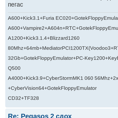
пегас
A600+Kick3.1+Furia EC020+GotekFloppyEmula
A600+Vampire2+A604n+RTC+GotekFloppyEmul
A1200+Kick3.1.4+Blizzard1260
80Mhz+64mb+MediatorPCI1200TX(Voodoo3+RT
32Gb+GotekFloppyEmulator+PC-Key1200+Key
Q500
A4000+Kick3.9+CyberStormMK1 060 56Mhz+2
+CyberVision64+GotekFloppyEmulator
CD32+TF328
Re: Pegasos 2 сдох