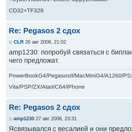
CD32+TF328
Re: Pegasos 2 сдох
CLR
26 авг 2008, 21:02
amp1230: попробуй связаться с бипла
чего предложат.
PowerBookG4/PegasosII/MacMiniG4/A1260/PS
Vita/PSP/ZX/Atari/C64/iPhone
Re: Pegasos 2 сдох
amp1230
27 авг 2008, 23:31
Ясвязывался с весалией и они предло