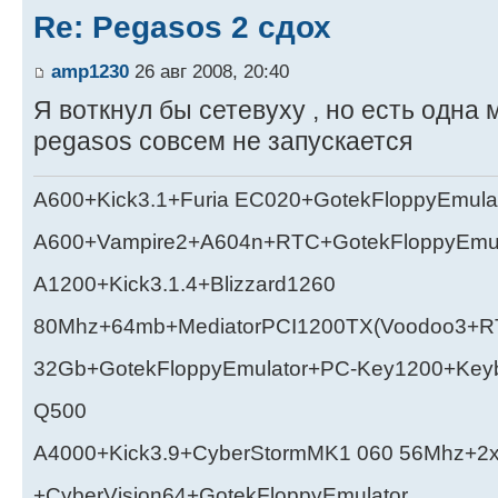
Re: Pegasos 2 сдох
amp1230
26 авг 2008, 20:40
Я воткнул бы сетевуху , но есть одна
pegasos совсем не запускается
A600+Kick3.1+Furia EC020+GotekFloppyEmula
A600+Vampire2+A604n+RTC+GotekFloppyEmul
A1200+Kick3.1.4+Blizzard1260
80Mhz+64mb+MediatorPCI1200TX(Voodoo3+RT
32Gb+GotekFloppyEmulator+PC-Key1200+Key
Q500
A4000+Kick3.9+CyberStormMK1 060 56Mhz+2
+CyberVision64+GotekFloppyEmulator