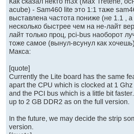
Как сказал некто m3x (Max Tretene, о
acube) - Sam460 lite это 1:1 таже sam
выставлена частота пониже (не 1.1 , а 
несколько быстрее чем на не-лайт верс
лайт только проц, pci-bus наоборот лу
тоже самое (вынул-всунул как хочешь
Макса:
[quote]
Currently the Lite board has the same fea
apart the CPU which is clocked at 1 Ghz
and the PCI bus which is a little bit fast
up to 2 GB DDR2 as on the full version.
In the future, we may decide the strip so
version.