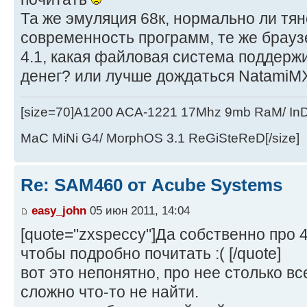
Та же эмуляция 68к, нормально ли тя
современность программ, те же брау
4.1, какая файловая система поддерж
денег? или лучше дождаться NatamiMX?
[size=70]A1200 ACA-1221 17Mhz 9mb RaM/ In
MaC MiNi G4/ MorphOS 3.1 ReGiSteReD[/size]
Re: SAM460 от Acube Systems
easy_john
05 июн 2011, 14:04
[quote="zxspeccy"]Да собственно про 
чтобы подробно почитать :( [/quote]
вот это непонятно, про нее столько вс
сложно что-то не найти.