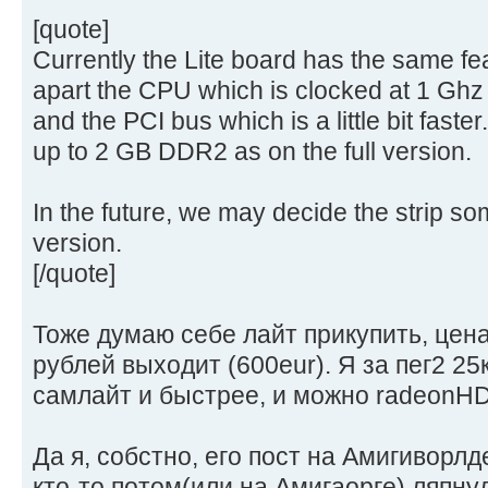
[quote]
Currently the Lite board has the same fea
apart the CPU which is clocked at 1 Ghz
and the PCI bus which is a little bit fast
up to 2 GB DDR2 as on the full version.
In the future, we may decide the strip so
version.
[/quote]
Тоже думаю себе лайт прикупить, цена
рублей выходит (600eur). Я за пег2 25к
самлайт и быстрее, и можно radeonHD 
Да я, собстно, его пост на Амигиворлд
кто-то потом(или на Амигаорге) ляпну