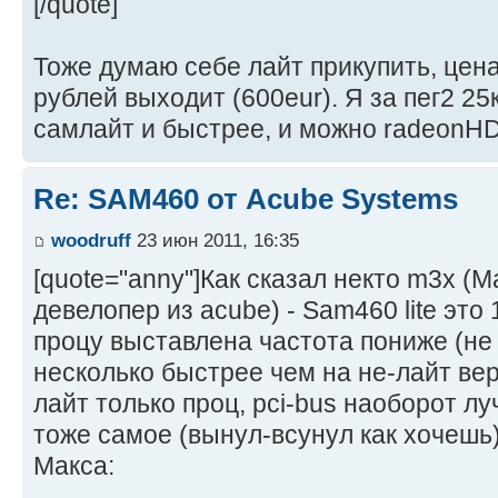
[/quote]
Тоже думаю себе лайт прикупить, цена
рублей выходит (600eur). Я за пег2 25к
самлайт и быстрее, и можно radeonHD
Re: SAM460 от Acube Systems
woodruff
23 июн 2011, 16:35
[quote="anny"]Как сказал некто m3x (M
девелопер из acube) - Sam460 lite это
процу выставлена частота пониже (не 1.
несколько быстрее чем на не-лайт верс
лайт только проц, pci-bus наоборот лу
тоже самое (вынул-всунул как хочешь
Макса: