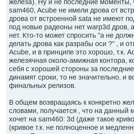
железа). Ну и не последние моменты,
sam460, Acube не имели дрова от встр
дрова от встроенной sata не имеют по
под новые радеоны нет warp3d дров, а
нет. Кто-то может спросить "а не дол
делать дрова как разрабы оси ?" , и от
Acube, и в принципе это хорошо, т.к. 
железячная около-амижная контора, 
себя с хорошей стороны за последние 
динамят сроки, то не значительно, и в
финальных релизов.
В общем возвращаясь к конкретно жел
словами, получается , что на данный 
хочет на sam460: 3d (даже такое крив
(кривое т.к. не полноценное и медленно