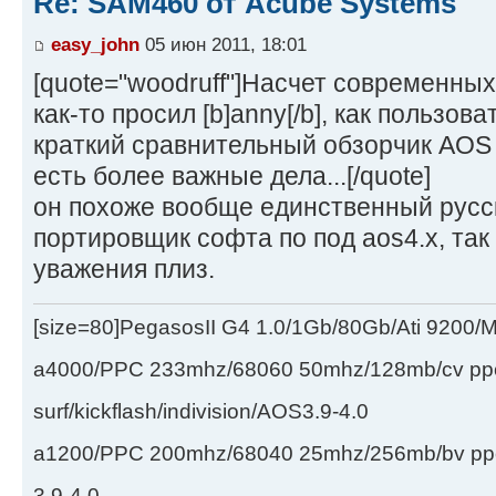
Re: SAM460 от Acube Systems
easy_john
05 июн 2011, 18:01
[quote="woodruff"]Насчет современных
как-то просил [b]anny[/b], как пользов
краткий сравнительный обзорчик AOS 
есть более важные дела...[/quote]
он похоже вообще единственный русс
портировщик софта по под aos4.x, так
уважения плиз.
[size=80]PegasosII G4 1.0/1Gb/80Gb/Ati 9200
a4000/PPC 233mhz/68060 50mhz/128mb/cv ppc/
surf/kickflash/indivision/AOS3.9-4.0
a1200/PPC 200mhz/68040 25mhz/256mb/bv ppc/de
3.9-4.0