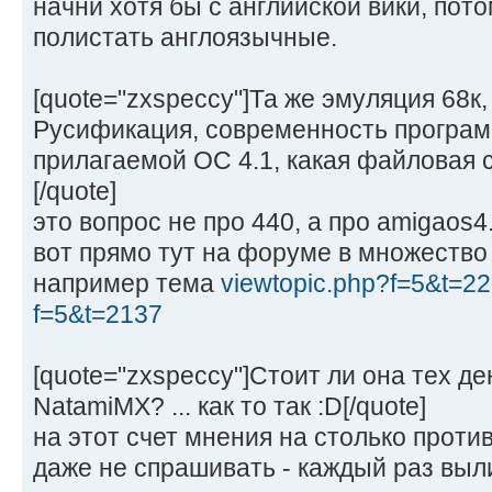
начни хотя бы с английской вики, по
полистать англоязычные.
[quote="zxspeccy"]Та же эмуляция 68к
Русификация, современность программ
прилагаемой ОС 4.1, какая файловая
[/quote]
это вопрос не про 440, а про amigaos4.
вот прямо тут на форуме в множество
например тема
viewtopic.php?f=5&t=2
f=5&t=2137
[quote="zxspeccy"]Стоит ли она тех д
NatamiMX? ... как то так :D[/quote]
на этот счет мнения на столько прот
даже не спрашивать - каждый раз выли