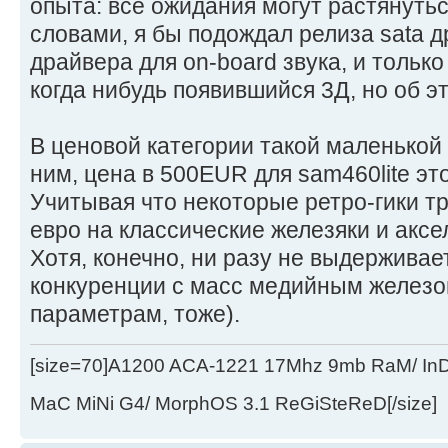
опыта: все ожидания могут растянуть
словами, я бы подождал релиза sata д
драйвера для on-board звука, и только
когда нибудь появившийся 3Д, но об эт
В ценовой категории такой маленькой 
ним, цена в 500EUR для sam460lite эт
Учитывая что некоторые ретро-гики т
евро на классические железяки и аксе
Хотя, конечно, ни разу не выдерживае
конкуренции с масс медийным железом
параметрам, тоже).
[size=70]A1200 ACA-1221 17Mhz 9mb RaM/ In
MaC MiNi G4/ MorphOS 3.1 ReGiSteReD[/size]