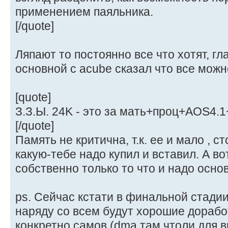
применением паяльника.
[/quote]
Ляпают то постоянно все что хотят, г
основной с acube сказал что все можн
[quote]
З.З.Ы. 24K - это за мать+проц+AOS4.
[/quote]
Память не критична, т.к. ее и мало , с
какую-тебе надо купил и вставил. А во
собственно только то что и надо осно
ps. Сейчас кстати в финальной стадии
наряду со всем будут хорошие доработк
конкретно самов (dma там чтоли для 