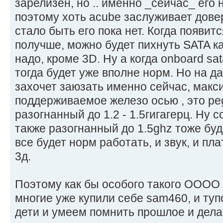
зарелизен, но .. именно _сейчас_ его 
поэтому хоть acube заслуживает довер
стало быть его пока нет. Когда появитс
получше, можно будет пихнуть SATA ка
надо, кроме 3D. Ну а когда onboard sa
тогда будет уже вполне норм. Но на д
захочет заюзать именно сейчас, мак
поддерживаемое железо осью , это peg
разогнанный до 1.2 - 1.5гигагерц. Ну
также разогнанный до 1.5ghz тоже буд
все будет норм работать, и звук, и пла
3д.
Поэтому как бы особого такого ОООО У
многие уже купили себе sam460, и тупо 
дети и умеем помнить прошлое и дела