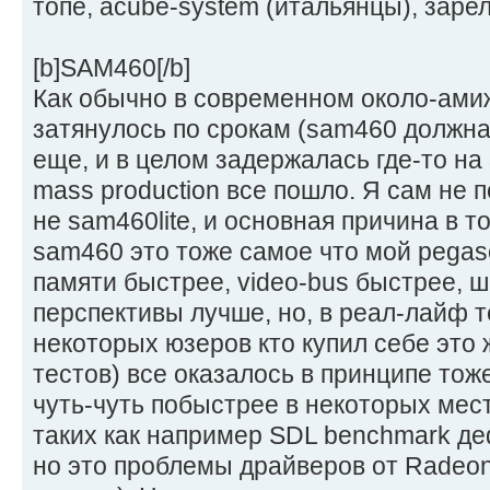
топе, acube-system (итальянцы), зар
[b]SAM460[/b]
Как обычно в современном около-ами
затянулось по срокам (sam460 должна
еще, и в целом задержалась где-то на 
mass production все пошло. Я сам не 
не sam460lite, и основная причина в то
sam460 это тоже самое что мой pegaso
памяти быстрее, video-bus быстрее, 
перспективы лучше, но, в реал-лайф т
некоторых юзеров кто купил себе это 
тестов) все оказалось в принципе тоже
чуть-чуть побыстрее в некоторых мест
таких как например SDL benchmark де
но это проблемы драйверов от Radeo