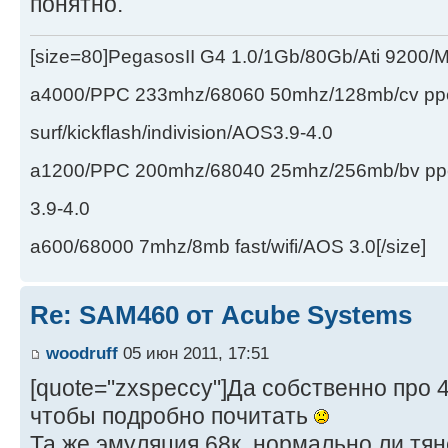
понятно.
[size=80]PegasosII G4 1.0/1Gb/80Gb/Ati 9200
a4000/PPC 233mhz/68060 50mhz/128mb/cv ppc/
surf/kickflash/indivision/AOS3.9-4.0
a1200/PPC 200mhz/68040 25mhz/256mb/bv ppc/de
3.9-4.0
a600/68000 7mhz/8mb fast/wifi/AOS 3.0[/size]
Re: SAM460 от Acube Systems
woodruff
05 июн 2011, 17:51
[quote="zxspeccy"]Да собственно про 
чтобы подробно почитать
Та же эмуляция 68к, нормально ли тя