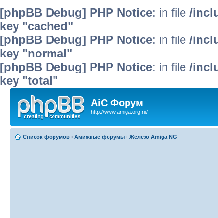
[phpBB Debug] PHP Notice
: in file
/inc
key "cached"
[phpBB Debug] PHP Notice
: in file
/inc
key "normal"
[phpBB Debug] PHP Notice
: in file
/inc
key "total"
AiC Форум
http://www.amiga.org.ru/
Список форумов
‹
Амижные форумы
‹
Железо Amiga NG