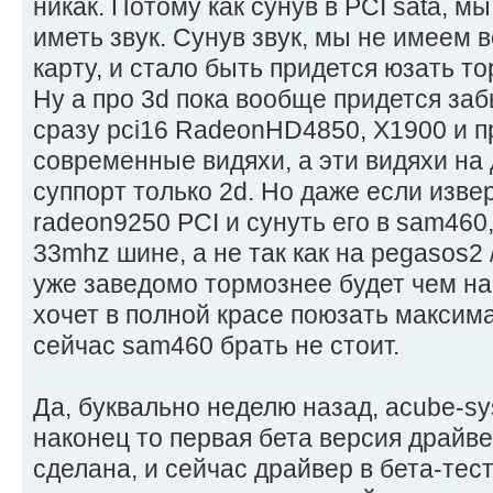
никак. Потому как сунув в PCI sata, 
иметь звук. Сунув звук, мы не имеем 
карту, и стало быть придется юзать т
Ну а про 3d пока вообще придется забы
сразу pci16 RadeonHD4850, X1900 и 
современные видяхи, а эти видяхи н
суппорт только 2d. Но даже если изве
radeon9250 PCI и сунуть его в sam460,
33mhz шине, а не так как на pegasos2 /
уже заведомо тормознее будет чем на 
хочет в полной красе поюзать максим
сейчас sam460 брать не стоит.
Да, буквально неделю назад, acube-sy
наконец то первая бета версия драйве
сделана, и сейчас драйвер в бета-тест