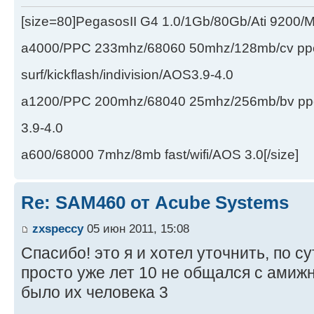
[size=80]PegasosII G4 1.0/1Gb/80Gb/Ati 9200
a4000/PPC 233mhz/68060 50mhz/128mb/cv ppc/
surf/kickflash/indivision/AOS3.9-4.0
a1200/PPC 200mhz/68040 25mhz/256mb/bv ppc/de
3.9-4.0
a600/68000 7mhz/8mb fast/wifi/AOS 3.0[/size]
Re: SAM460 от Acube Systems
zxspeccy
05 июн 2011, 15:08
Спасибо! это я и хотел уточнить, по с
просто уже лет 10 не общался с амижн
было их человека 3