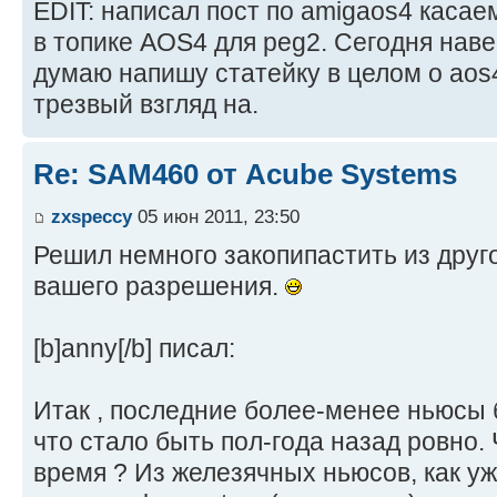
EDIT: написал пост по amigaos4 касае
в топике AOS4 для peg2. Сегодня наве
думаю напишу статейку в целом о aos4
трезвый взгляд на.
Re: SAM460 от Acube Systems
zxspeccy
05 июн 2011, 23:50
Решил немного закопипастить из друго
вашего разрешения.
[b]anny[/b] писал:
Итак , последние более-менее ньюсы 
что стало быть пол-года назад ровно.
время ? Из железячных ньюсов, как у