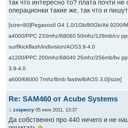
так что интересно то? плата почти не 
операционки такие же, так что и пишут
[size=80]PegasosII G4 1.0/1Gb/80Gb/Ati 9200
a4000/PPC 233mhz/68060 50mhz/128mb/cv ppc/
surf/kickflash/indivision/AOS3.9-4.0
a1200/PPC 200mhz/68040 25mhz/256mb/bv ppc/de
3.9-4.0
a600/68000 7mhz/8mb fast/wifi/AOS 3.0[/size]
Re: SAM460 от Acube Systems
zxspeccy
05 июн 2011, 13:37
Да собственно про 440 ничего и не н
почитать