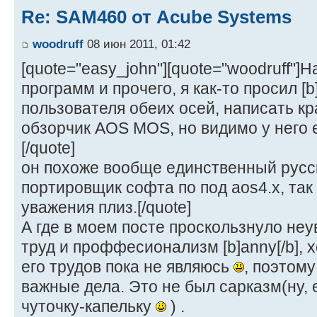
Re: SAM460 от Acube Systems
woodruff
08 июн 2011, 01:42
[quote="easy_john"][quote="woodruff"
программ и прочего, я как-то просил [b]
пользователя обеих осей, написать к
обзорчик AOS MOS, но видимо у него е
[/quote]
он похоже вообще единственный русс
портировщик софта по под aos4.x, так
уважения плиз.[/quote]
А где в моем посте проскользнуло не
труд и проффесионализм [b]anny[/b], 
его трудов пока не являюсь
, поэтому
важные дела. Это не был сарказм(ну, 
чуточку-капельку
) .