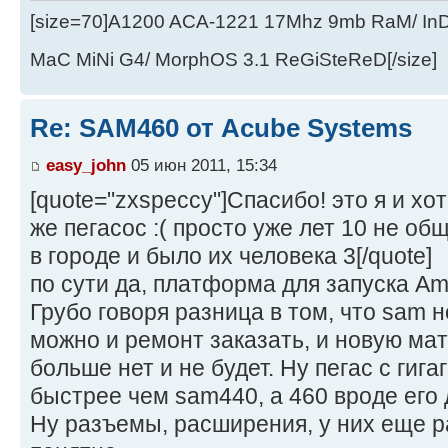
[size=70]A1200 ACA-1221 17Mhz 9mb RaM/ In
MaC MiNi G4/ MorphOS 3.1 ReGiSteReD[/size]
Re: SAM460 от Acube Systems
easy_john
05 июн 2011, 15:34
[quote="zxspeccy"]Спасибо! это я и хот
же пегасос :( просто уже лет 10 не об
в городе и было их человека 3[/quote]
по сути да, платформа для запуска A
Грубо говоря разница в том, что sam н
можно и ремонт заказать, и новую мать
больше нет и не будет. Ну пегас с гиг
быстрее чем sam440, а 460 вроде его 
Ну разъемы, расширения, у них еще ра