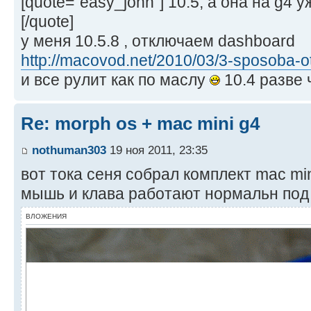
[quote="easy_john"] 10.5, а она на g4 
[/quote]
у меня 10.5.8 , отключаем dashboard
http://macovod.net/2010/03/3-sposoba-ot
и все рулит как по маслу
10.4 разве 
Re: morph os + mac mini g4
nothuman303
19 ноя 2011, 23:35
вот тока сеня собрал комплект mac min
мышь и клава работают нормальн под m
ВЛОЖЕНИЯ