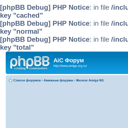
[phpBB Debug] PHP Notice
: in file
/inc
key "cached"
[phpBB Debug] PHP Notice
: in file
/inc
key "normal"
[phpBB Debug] PHP Notice
: in file
/inc
key "total"
AiC Форум
http://www.amiga.org.ru/
Список форумов
‹
Амижные форумы
‹
Железо Amiga NG