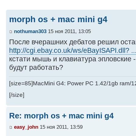
morph os + mac mini g4
nothuman303
15 ноя 2011, 13:05
После вчерашних дебатов решил остан
http://cgi.ebay.co.uk/ws/eBayISAPI.dll? 
кстати мышь и клавиатура эпловские 
будут работать?
[size=85]MacMini G4: Power PC 1.42/1gb ram/
[/size]
Re: morph os + mac mini g4
easy_john
15 ноя 2011, 13:59