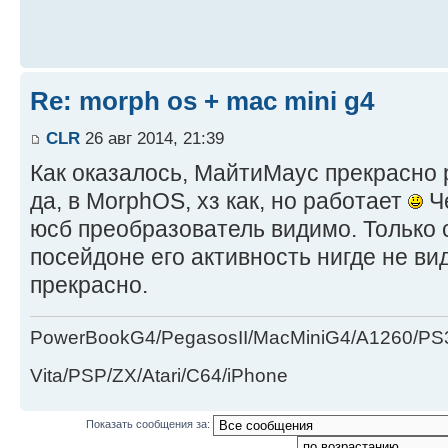
Re: morph os + mac mini g4
CLR
26 авг 2014, 21:39
Как оказалось, МайтиМаус прекрасно 
да, в MorphOS, хз как, но работает
Че
юсб преобразователь видимо. Только с
посейдоне его активность нигде не ви
прекрасно.
PowerBookG4/PegasosII/MacMiniG4/A1260/PS
Vita/PSP/ZX/Atari/C64/iPhone
Показать сообщения за: