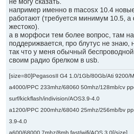
не могу сказать.
например именно в macosx 10.4 новы
работают (требуется минимум 10.5, а 
жестоко).
а в морфоси тем более вопрос, там на
поддерижвается, про блутус не знаю, 
так что у меня обычный беспроводной 
своим радио брелком в usb.
[size=80]PegasosII G4 1.0/1Gb/80Gb/Ati 9200
a4000/PPC 233mhz/68060 50mhz/128mb/cv ppc/
surf/kickflash/indivision/AOS3.9-4.0
a1200/PPC 200mhz/68040 25mhz/256mb/bv ppc/de
3.9-4.0
a600/68000 7mhz/8mb fast/wifi/AOS 3.0[/size]