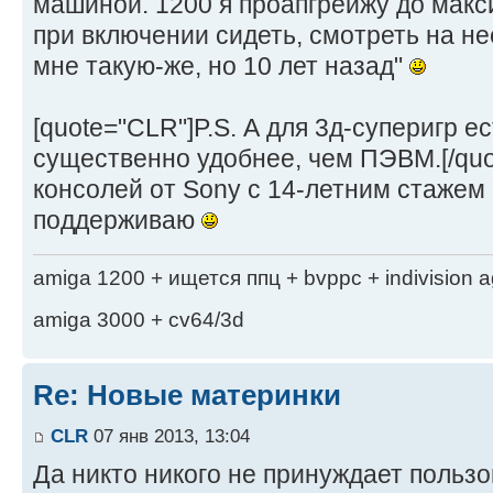
машиной. 1200 я проапгрейжу до макс
при включении сидеть, смотреть на нее
мне такую-же, но 10 лет назад"
[quote="CLR"]P.S. А для 3д-суперигр ес
существенно удобнее, чем ПЭВМ.[/quo
консолей от Sony с 14-летним стажем
поддерживаю
amiga 1200 + ищется ппц + bvppc + indivision 
amiga 3000 + cv64/3d
Re: Новые материнки
CLR
07 янв 2013, 13:04
Да никто никого не принуждает польз