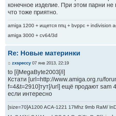
конечное изделие. При этом парни не 
что тоже приятно.
amiga 1200 + ищется ппц + bvppc + indivision 
amiga 3000 + cv64/3d
Re: Новые материнки
zxspeccy
07 янв 2013, 22:19
to [i]MegaByte2003[/i]
Кстати [url=http://www.amiga.org.ru/for
f=4&t=2910]тут[/url] ещё продают sam 
если интересно
[size=70]A1200 ACA-1221 17Mhz 9mb RaM/ In