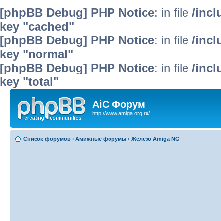
[phpBB Debug] PHP Notice
: in file
/inc
key "cached"
[phpBB Debug] PHP Notice
: in file
/inc
key "normal"
[phpBB Debug] PHP Notice
: in file
/inc
key "total"
AiC Форум
http://www.amiga.org.ru/
Список форумов
‹
Амижные форумы
‹
Железо Amiga NG