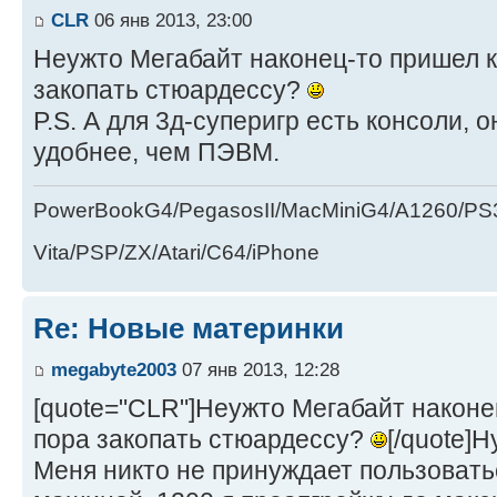
CLR
06 янв 2013, 23:00
Неужто Мегабайт наконец-то пришел к
закопать стюардессу?
P.S. А для 3д-суперигр есть консоли, 
удобнее, чем ПЭВМ.
PowerBookG4/PegasosII/MacMiniG4/A1260/PS
Vita/PSP/ZX/Atari/C64/iPhone
Re: Новые материнки
megabyte2003
07 янв 2013, 12:28
[quote="CLR"]Неужто Мегабайт наконец
пора закопать стюардессу?
[/quote]Н
Меня никто не принуждает пользовать