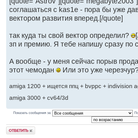
[quote="Astrov"][quote="megabyte2003
соглашаться с kas1e - пора бы уже да
вектором развития вперед.[/quote]
так куда ты свой вектор определил?
зп и премию. Я тебе напишу сразу по 
А вообще - у меня сейчас порыв прода
этот чемодан
Или это уже черезчур
amiga 1200 + ищется ппц + bvppc + indivision 
amiga 3000 + cv64/3d
Показать сообщения за:
По
Ответить