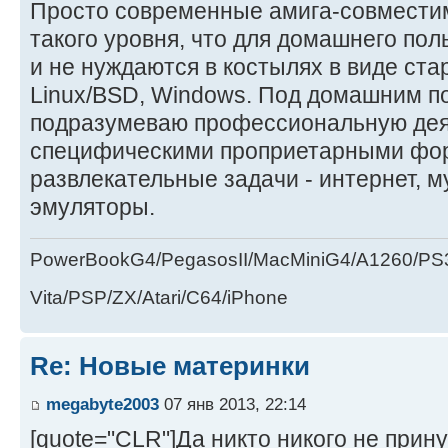
Просто современные амига-совмести
такого уровня, что для домашнего пол
и не нуждаются в костылях в виде ста
Linux/BSD, Windows. Под домашним п
подразумеваю профессиональную деят
специфическими проприетарными фо
развлекательные задачи - интернет, му
эмуляторы.
PowerBookG4/PegasosII/MacMiniG4/A1260/PS
Vita/PSP/ZX/Atari/C64/iPhone
Re: Новые материнки
megabyte2003
07 янв 2013, 22:14
[quote="CLR"]Да никто никого не прин