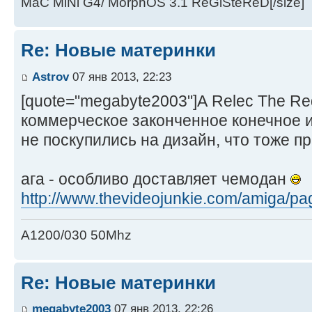
MaC MiNi G4/ MorphOS 3.1 ReGiSteReD[/size]
Re: Новые материнки
Astrov
07 янв 2013, 22:23
[quote="megabyte2003"]А Relec The Re
коммерческое законченное конечное и
не поскупились на дизайн, что тоже при
ага - особливо доставляет чемодан
http://www.thevideojunkie.com/amiga/pa
A1200/030 50Mhz
Re: Новые материнки
megabyte2003
07 янв 2013, 22:26