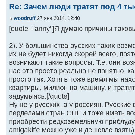
Re: Зачем люди тратят под 4 т
woodruff
27 янв 2014, 12:40
[quote="anny"]Я думаю причины таков
2). У большинства русских таких возмо
их не будет никогда скорей всего, поэ
возникают такие вопросы. Т.е. они воз
нас это просто реально не понятно, к
просто так. Хотя в тоже время мы нах
квартиры, милион на машину, и тратит
задумыясь.[/quote]
Ну не у русских, а у россиян. Русские 
перделами стран СНГ и тоже иметь в
приобрести редкоземельную приблуду з
amigakit'е можно уже и дешевле взять)