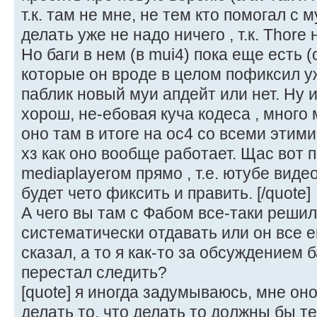
т.к. там не мне, не тем кто помогал с
делать уже не надо ничего , т.к. Thore
Но баги в нем (в mui4) пока еще есть (
которые он вроде в целом пофиксил уж
паблик новый муи апдейт или нет. Ну 
хорош, не-ебовая куча кодеса , много
оно там в итоге на ос4 со всеми этим
хз как оно вообще работает. Щас вот п
mediaplayerом прямо , т.е. ютубе видео
будет чето фиксить и править. [/quote]
А чего вы там с Фабом все-таки решил
систематически отдавать или он все е
сказал, а то я как-то за обсуждением 
перестал следить?
[quote] я иногда задумываюсь, мне он
делать то, что делать то должны бы те