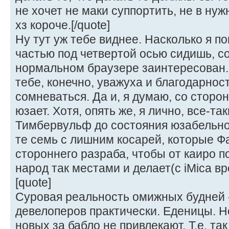
не хочет не маки суппортить, не в нуж
хз короче.[/quote]
Ну тут уж тебе виднее. Насколько я 
частью под четвертой осью сидишь, с
нормальном браузере заинтересован.
тебе, конечно, уважуха и благодарнос
сомневаться. Да и, я думаю, со сторон
юзает. Хотя, опять же, я лично, все-так
Тимбервульф до состояния юзабельно
те семь с лишним косарей, которые Ф
стороннего разраба, чтобы от каиро п
народ так местами и делает(с iMica вр
[quote]
Суровая реальность омижных будней 
девелоперов практически. Еденицы. Но 
новых за бабло не привлекают. Т.е. так