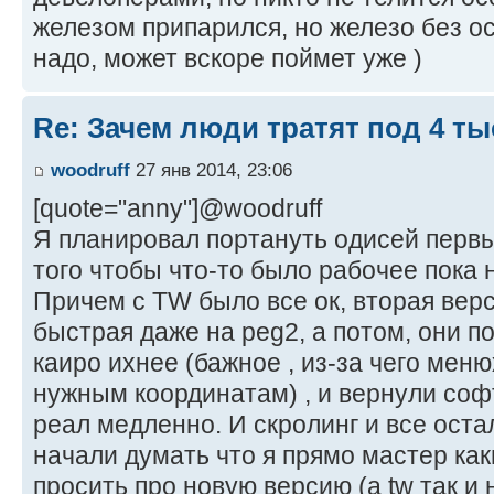
железом припарился, но железо без о
надо, может вскоре поймет уже )
Re: Зачем люди тратят под 4 т
woodruff
27 янв 2014, 23:06
[quote="anny"]@woodruff
Я планировал портануть одисей первый
того чтобы что-то было рабочее пока 
Причем с TW было все ок, вторая вер
быстрая даже на peg2, а потом, они п
каиро ихнее (бажное , из-за чего меню
нужным координатам) , и вернули софт
реал медленно. И скролинг и все оста
начали думать что я прямо мастер как
просить про новую версию (а tw так и н