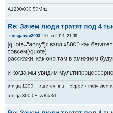
A1200/030 50Mhz
Re: Зачем люди тратят под 4 т
megabyte2003
24 янв 2014, 21:09
[quote="anny"]я взял x5000 как бетате
совсем[/quote]
расскажи, как оно там в амижном буд
и когда мы увидим мультипроцессорн
amiga 1200 + ищется ппц + bvppc + indivision 
amiga 3000 + cv64/3d
Re: Зачем люди тратят под 4 т