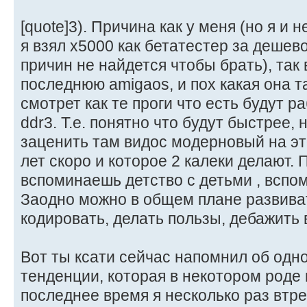
[quote]3). Причина как у меня (но я и 
я взял x5000 как бетатестер за дешево 
причин не найдется чтобы брать), так 
последнюю amigaos, и пох какая она т
смотрет как те проги что есть будут р
ddr3. Т.е. понятно что будут быстрее,
заценить там видос модерновый на эт
лет скоро и которое 2 калеки делают.
вспоминаешь детство с детьми , всп
Заодно можно в общем плане развива
кодировать, делать пользы, дебажить в
Вот ты ксати сейчас напомнил об од
тенденции, которая в некотором роде 
последнее время я несколько раз втр