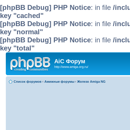
[phpBB Debug] PHP Notice
: in file
/inc
key "cached"
[phpBB Debug] PHP Notice
: in file
/inc
key "normal"
[phpBB Debug] PHP Notice
: in file
/inc
key "total"
AiC Форум
http://www.amiga.org.ru/
Список форумов
‹
Амижные форумы
‹
Железо Amiga NG