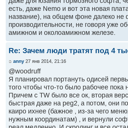
даже для юзания тормозного софта, че
есть, даже Nemo и вот эта новая пла
название), на общем фоне далеко не 
производительности, не говоря уже о
амижном и околоамижном железе.
Re: Зачем люди тратят под 4 т
anny
27 янв 2014, 21:16
@woodruff
Я планировал портануть одисей первый
того чтобы что-то было рабочее пока 
Причем с TW было все ок, вторая вер
быстрая даже на peg2, а потом, они п
каиро ихнее (бажное , из-за чего меню
нужным координатам) , и вернули софт
реал медленно. И скролинг и все оста