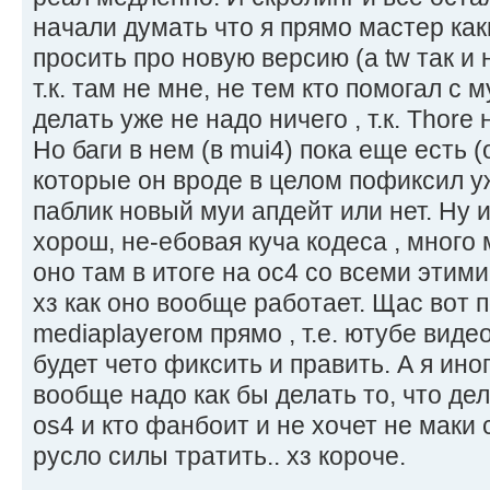
начали думать что я прямо мастер как
просить про новую версию (а tw так и н
т.к. там не мне, не тем кто помогал с
делать уже не надо ничего , т.к. Thore
Но баги в нем (в mui4) пока еще есть (
которые он вроде в целом пофиксил уж
паблик новый муи апдейт или нет. Ну 
хорош, не-ебовая куча кодеса , много
оно там в итоге на ос4 со всеми этим
хз как оно вообще работает. Щас вот п
mediaplayerом прямо , т.е. ютубе видео
будет чето фиксить и править. А я ин
вообще надо как бы делать то, что де
os4 и кто фанбоит и не хочет не маки 
русло силы тратить.. хз короче.