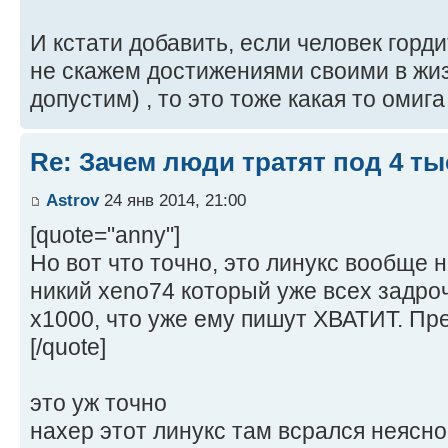
И кстати добавить, если человек горд
не скажем достижениями своими в жиз
допустим) , то это тоже какая то омига
Re: Зачем люди тратят под 4 т
Astrov
24 янв 2014, 21:00
[quote="anny"]
Но вот что точно, это линукс вообще н
никий xeno74 который уже всех задро
x1000, что уже ему пишут ХВАТИТ. Пре
[/quote]
это уж точно
нахер этот линукс там всрался неясно