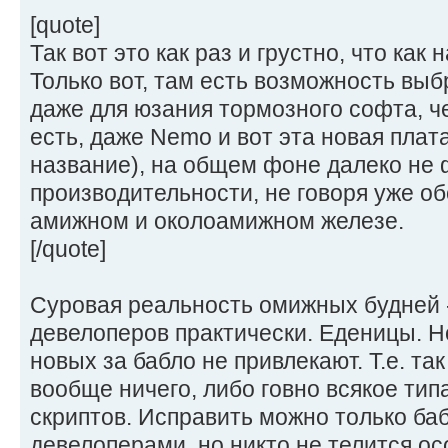
[quote]
Так вот это как раз и грустно, что как 
Только вот, там есть возможность вы
даже для юзания тормозного софта, че
есть, даже Nemo и вот эта новая пла
название), на общем фоне далеко не 
производительности, не говоря уже о
амижном и околоамижном железе.
[/quote]
Суровая реальность омижных будней 
девелоперов практически. Еденицы. Но 
новых за бабло не привлекают. Т.е. так
вообще ничего, либо говно всякое тип
скриптов. Исправить можно только ба
девелоперами, но никто не телится ос