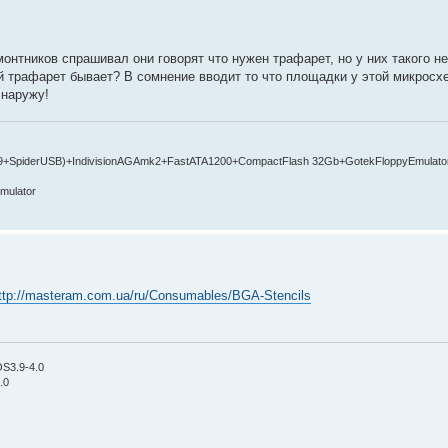
онтников спрашивал они говорят что нужен трафарет, но у них такого не
й трафарет бывает? В сомнение вводит то что площадки у этой микросх
 наружу!
9+SpiderUSB)+IndivisionAGAmk2+FastATA1200+CompactFlash 32Gb+GotekFloppyEmulato
mulator
ttp://masteram.com.ua/ru/Consumables/BGA-Stencils
OS3.9-4.0
.0