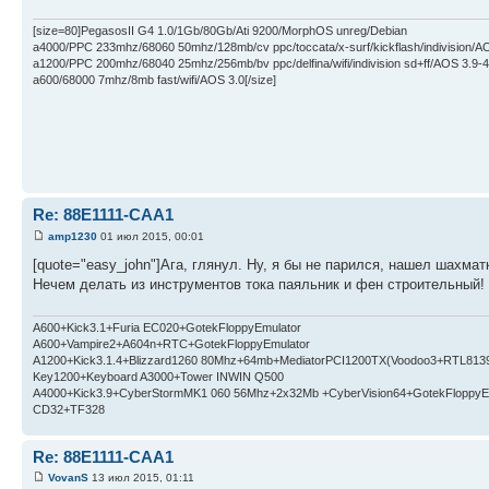
[size=80]PegasosII G4 1.0/1Gb/80Gb/Ati 9200/MorphOS unreg/Debian
a4000/PPC 233mhz/68060 50mhz/128mb/cv ppc/toccata/x-surf/kickflash/indivision/A
a1200/PPC 200mhz/68040 25mhz/256mb/bv ppc/delfina/wifi/indivision sd+ff/AOS 3.9-4
a600/68000 7mhz/8mb fast/wifi/AOS 3.0[/size]
Re: 88E1111-CAA1
amp1230
01 июл 2015, 00:01
[quote="easy_john"]Ага, глянул. Ну, я бы не парился, нашел шахмат
Нечем делать из инструментов тока паяльник и фен строительный! 
A600+Kick3.1+Furia EC020+GotekFloppyEmulator
A600+Vampire2+A604n+RTC+GotekFloppyEmulator
A1200+Kick3.1.4+Blizzard1260 80Mhz+64mb+MediatorPCI1200TX(Voodoo3+RTL813
Key1200+Keyboard A3000+Tower INWIN Q500
A4000+Kick3.9+CyberStormMK1 060 56Mhz+2x32Mb +CyberVision64+GotekFloppyE
CD32+TF328
Re: 88E1111-CAA1
VovanS
13 июл 2015, 01:11