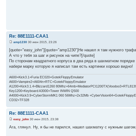
Re: 88E1111-CAA1
amp1230
30 июн 2015, 23:26
[quote="easy_john"][quote="amp1230"]Не нашел я там нужного трафар
А что у тебя за шаг и рисунок на чипе?[/quote]
По сторонам квадратного корпуса в два ряда в шахматном порядке
набери марку которую я написал там есть картинки хорошо видно!
A600+Kick3.1+Furia EC020+GotekFloppyEmulator
A600+Vampire2+A604n+RTC+GotekFloppyEmulator
A1200+Kick3.1.4+Blizzard1260 80Mhz+64mb+MediatorPCI1200TX(Voodoo3+RTL813
Key1200+Keyboard A3000+Tower INWIN Q500
A4000+Kick3.9+CyberStormMK1 060 56Mhz+2x32Mb +CyberVision64+GotekFloppyE
CD32+TF328
Re: 88E1111-CAA1
easy_john
30 июн 2015, 23:38
Ага, глянул. Ну, я бы не парился, нашел шахматку с нужным шагом,