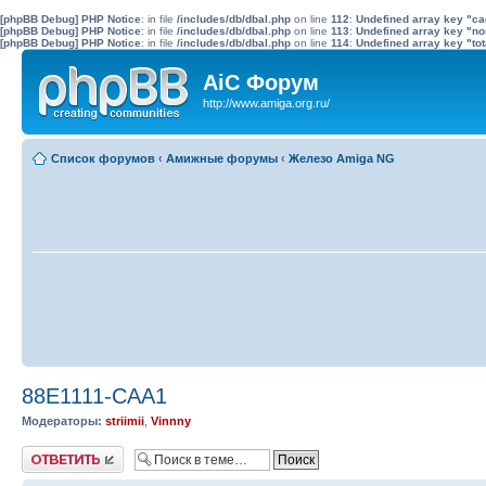
[phpBB Debug] PHP Notice
: in file
/includes/db/dbal.php
on line
112
:
Undefined array key "c
[phpBB Debug] PHP Notice
: in file
/includes/db/dbal.php
on line
113
:
Undefined array key "no
[phpBB Debug] PHP Notice
: in file
/includes/db/dbal.php
on line
114
:
Undefined array key "tot
AiC Форум
http://www.amiga.org.ru/
Список форумов
‹
Амижные форумы
‹
Железо Amiga NG
88E1111-CAA1
Модераторы:
striimii
,
Vinnny
Ответить