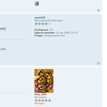
amp1230
Престарелый Амигодум
uote]
Сообщения:
221
Зарегистрирован:
22 авг 2008, 01:25
Откуда:
Свердловская обл.
r+PC-
easy_john
Менеджер