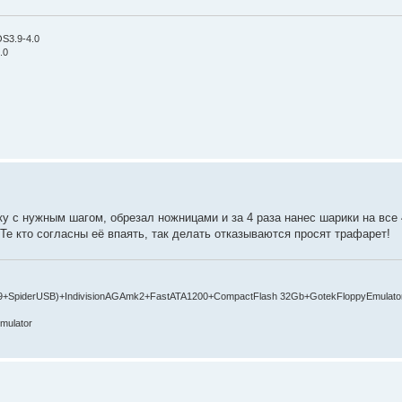
OS3.9-4.0
.0
ку с нужным шагом, обрезал ножницами и за 4 раза нанес шарики на все 4
Те кто согласны её впаять, так делать отказываются просят трафарет!
9+SpiderUSB)+IndivisionAGAmk2+FastATA1200+CompactFlash 32Gb+GotekFloppyEmulato
mulator