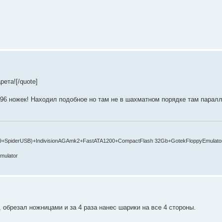
ета![/quote]
 96 ножек! Находил подобное но там не в шахматном порядке там паралл
9+SpiderUSB)+IndivisionAGAmk2+FastATA1200+CompactFlash 32Gb+GotekFloppyEmulato
mulator
 обрезал ножницами и за 4 раза нанес шарики на все 4 стороны.