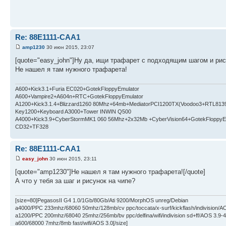
Re: 88E1111-CAA1
amp1230
30 июн 2015, 23:07
[quote="easy_john"]Ну да, ищи трафарет с подходящим шагом и р
Не нашел я там нужного трафарета!
A600+Kick3.1+Furia EC020+GotekFloppyEmulator
A600+Vampire2+A604n+RTC+GotekFloppyEmulator
A1200+Kick3.1.4+Blizzard1260 80Mhz+64mb+MediatorPCI1200TX(Voodoo3+RTL813
Key1200+Keyboard A3000+Tower INWIN Q500
A4000+Kick3.9+CyberStormMK1 060 56Mhz+2x32Mb +CyberVision64+GotekFloppyE
CD32+TF328
Re: 88E1111-CAA1
easy_john
30 июн 2015, 23:11
[quote="amp1230"]Не нашел я там нужного трафарета![/quote]
А что у тебя за шаг и рисунок на чипе?
[size=80]PegasosII G4 1.0/1Gb/80Gb/Ati 9200/MorphOS unreg/Debian
a4000/PPC 233mhz/68060 50mhz/128mb/cv ppc/toccata/x-surf/kickflash/indivision/A
a1200/PPC 200mhz/68040 25mhz/256mb/bv ppc/delfina/wifi/indivision sd+ff/AOS 3.9-4
a600/68000 7mhz/8mb fast/wifi/AOS 3.0[/size]