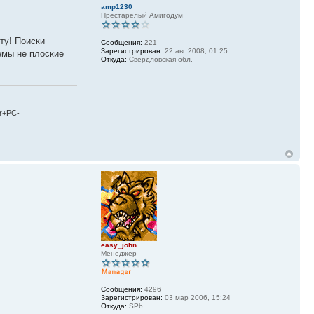
amp1230
Престарелый Амигодум
ту! Поиски
Сообщения:
221
Зарегистрирован:
22 авг 2008, 01:25
емы не плоские
Откуда:
Свердловская обл.
r+PC-
easy_john
Менеджер
Сообщения:
4296
Зарегистрирован:
03 мар 2006, 15:24
Откуда:
SPb