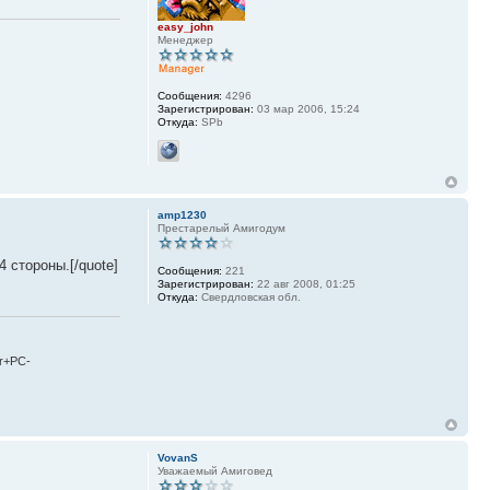
easy_john
Менеджер
Сообщения:
4296
Зарегистрирован:
03 мар 2006, 15:24
Откуда:
SPb
amp1230
Престарелый Амигодум
 стороны.[/quote]
Сообщения:
221
Зарегистрирован:
22 авг 2008, 01:25
Откуда:
Свердловская обл.
r+PC-
VovanS
Уважаемый Амиговед