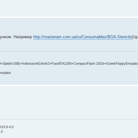
исунком. Например
http://masteram.com.ua/ru/Consumables/BGA-Stencils
[/q
9+SpiderUSB)+IndivisionAGAmk2+FastATA1200+CompactFlash 32Gb+GotekFloppyEmulato
mulator
OS3.9-4.0
.0