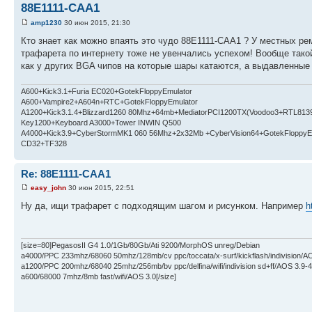
88E1111-CAA1
amp1230
30 июн 2015, 21:30
Кто знает как можно впаять это чудо 88E1111-CAA1 ? У местных рем
трафарета по интернету тоже не увенчались успехом! Вообще тако
как у других BGA чипов на которые шары катаются, а выдавленные
A600+Kick3.1+Furia EC020+GotekFloppyEmulator
A600+Vampire2+A604n+RTC+GotekFloppyEmulator
A1200+Kick3.1.4+Blizzard1260 80Mhz+64mb+MediatorPCI1200TX(Voodoo3+RTL813
Key1200+Keyboard A3000+Tower INWIN Q500
A4000+Kick3.9+CyberStormMK1 060 56Mhz+2x32Mb +CyberVision64+GotekFloppyE
CD32+TF328
Re: 88E1111-CAA1
easy_john
30 июн 2015, 22:51
Ну да, ищи трафарет с подходящим шагом и рисунком. Например
h
[size=80]PegasosII G4 1.0/1Gb/80Gb/Ati 9200/MorphOS unreg/Debian
a4000/PPC 233mhz/68060 50mhz/128mb/cv ppc/toccata/x-surf/kickflash/indivision/A
a1200/PPC 200mhz/68040 25mhz/256mb/bv ppc/delfina/wifi/indivision sd+ff/AOS 3.9-4
a600/68000 7mhz/8mb fast/wifi/AOS 3.0[/size]