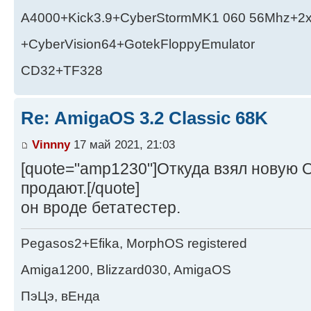
A4000+Kick3.9+CyberStormMK1 060 56Mhz+2
+CyberVision64+GotekFloppyEmulator
CD32+TF328
Re: AmigaOS 3.2 Classic 68K
Vinnny
17 май 2021, 21:03
[quote="amp1230"]Откуда взял новую 
продают.[/quote]
он вроде бетатестер.
Pegasos2+Efika, MorphOS registered
Amiga1200, Blizzard030, AmigaOS
ПэЦэ, вЕнда