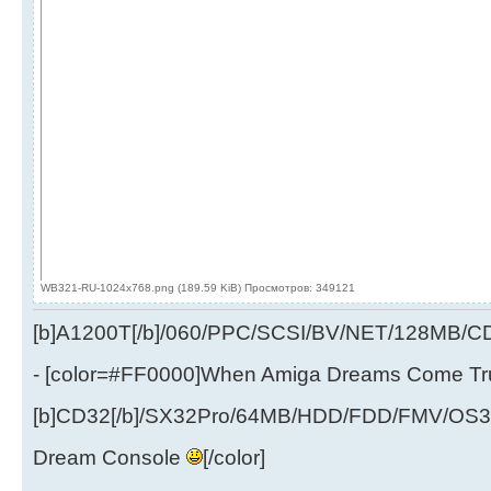
WB321-RU-1024x768.png (189.59 KiB) Просмотров: 349121
[b]A1200T[/b]/060/PPC/SCSI/BV/NET/128MB
- [color=#FF0000]When Amiga Dreams Come True
[b]CD32[/b]/SX32Pro/64MB/HDD/FDD/FMV/OS39
Dream Console
[/color]