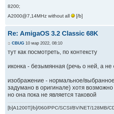
8200;
A2000@7,14MHz without all
[/b]
Re: AmigaOS 3.2 Classic 68K
CBUG
10 мар 2022, 08:10
тут как посмотреть, по контексту
иконка - безымянная (речь о ней, а не 
изображение - нормальное/выбранное 
задумано в оригинале) хотя возможно 
но она пока не является таковой
[b]A1200T[/b]/060/PPC/SCSI/BV/NET/128MB