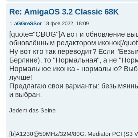
Re: AmigaOS 3.2 Classic 68K
aGGreSSor
18 фев 2022, 18:09
[quote="CBUG"]А вот и обновление вы
обновлённым редактором иконок[/quot
Ну вот кто так переводит? Если "Без
Берлине), то "Нормальная", а не "Нор
Нормальное иконка - нормально? Выб
лучше!
Предлагаю свои варианты: безымянный
и выбран.
Jedem das Seine
[b]A1230@50MHz/32M/80G, Mediator PCI (S3 