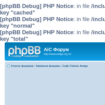
[phpBB Debug] PHP Notice
: in file
/inc
key "cached"
[phpBB Debug] PHP Notice
: in file
/inc
key "normal"
[phpBB Debug] PHP Notice
: in file
/inc
key "total"
AiC Форум
http://www.amiga.org.ru/
Список форумов
‹
Амижные форумы
‹
Софт Classic Amiga