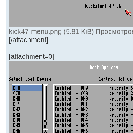
kick47-menu.png (5.81 KiB) Просмотро
[/attachment]
[attachment=0]