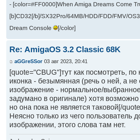
- [color=#FF0000]When Amiga Dreams Come True
[b]CD32[/b]/SX32Pro/64MB/HDD/FDD/FMV/OS39
Dream Console
[/color]
Re: AmigaOS 3.2 Classic 68K
aGGreSSor
03 авг 2023, 20:41
[quote="CBUG"]тут как посмотреть, по 
иконка - безымянная (речь о ней, а не 
изображение - нормальное/выбранное 
задумано в оригинале) хотя возможно 
но она пока не является таковой[/quote
Неясно только из чего пользователь д
изображении, этого слова там нет.