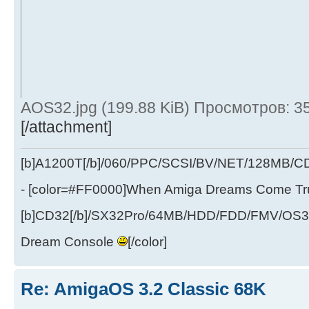
AOS32.jpg (199.88 KiB) Просмотров: 3
[/attachment]
[b]A1200T[/b]/060/PPC/SCSI/BV/NET/128MB
- [color=#FF0000]When Amiga Dreams Come True
[b]CD32[/b]/SX32Pro/64MB/HDD/FDD/FMV/OS39
Dream Console
[/color]
Re: AmigaOS 3.2 Classic 68K