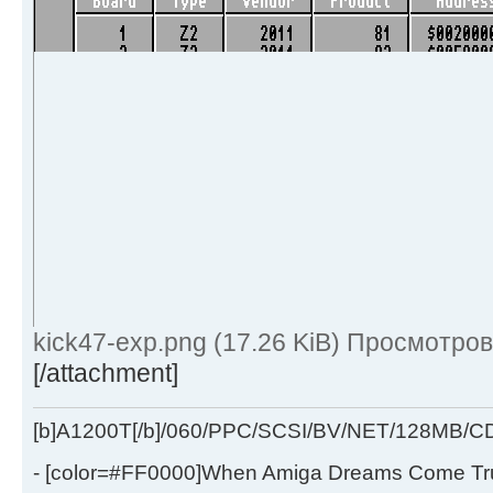
kick47-exp.png (17.26 KiB) Просмотров
[/attachment]
[b]A1200T[/b]/060/PPC/SCSI/BV/NET/128MB
- [color=#FF0000]When Amiga Dreams Come True