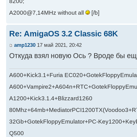
8200;
A2000@7,14MHz without all
[/b]
Re: AmigaOS 3.2 Classic 68K
amp1230
17 май 2021, 20:42
Откуда взял новую Ось ? Вроде бы ещ
A600+Kick3.1+Furia EC020+GotekFloppyEmula
A600+Vampire2+A604n+RTC+GotekFloppyEmul
A1200+Kick3.1.4+Blizzard1260
80Mhz+64mb+MediatorPCI1200TX(Voodoo3+RT
32Gb+GotekFloppyEmulator+PC-Key1200+Key
Q500