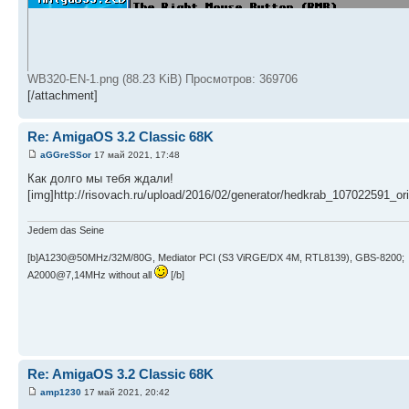
WB320-EN-1.png (88.23 KiB) Просмотров: 369706
[/attachment]
Re: AmigaOS 3.2 Classic 68K
aGGreSSor
17 май 2021, 17:48
Как долго мы тебя ждали!
[img]http://risovach.ru/upload/2016/02/generator/hedkrab_107022591_ori
Jedem das Seine
[b]A1230@50MHz/32M/80G, Mediator PCI (S3 ViRGE/DX 4M, RTL8139), GBS-8200;
A2000@7,14MHz without all
[/b]
Re: AmigaOS 3.2 Classic 68K
amp1230
17 май 2021, 20:42