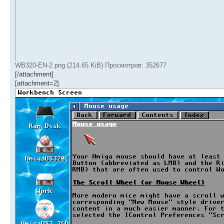
WB320-EN-2.png (214.65 KiB) Просмотров: 352677
[/attachment]
[attachment=2]