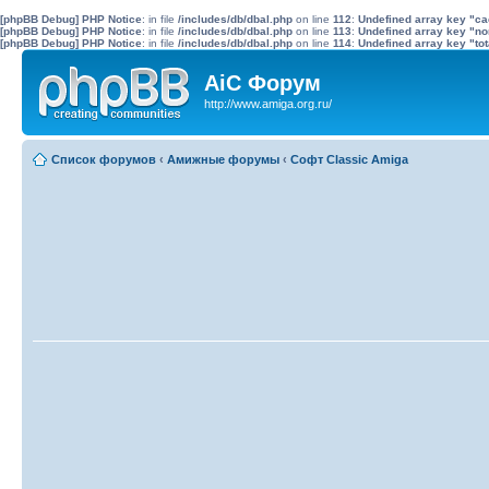
[phpBB Debug] PHP Notice
: in file
/includes/db/dbal.php
on line
112
:
Undefined array key "c
[phpBB Debug] PHP Notice
: in file
/includes/db/dbal.php
on line
113
:
Undefined array key "no
[phpBB Debug] PHP Notice
: in file
/includes/db/dbal.php
on line
114
:
Undefined array key "tot
AiC Форум
http://www.amiga.org.ru/
Список форумов
‹
Амижные форумы
‹
Софт Classic Amiga