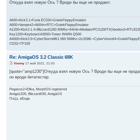
Откуда взял новую Ось ? Вроде бы еще не продают.
A600+Kick3.1+Furia EC020+GotekFloppyEmulator
A600+Vampire2+A604n+RTC+GotekFloppyEmulator
A1200+Kick3.1.4+Blizzard1260 80Mhz+64mb+MediatorPCI1200TX(Voodoo3+RTL813
Key1200+Keyboard A3000+Tower INWIN Q500
A4000+Kick3.9+CyberStormMK1 060 56Mhz+2x32Mb +CyberVision64+GotekFloppyE
CD32+TF328
Re: AmigaOS 3.2 Classic 68K
Vinnny
17 май 2021, 21:03
[quote="amp1230"]Откуда взял новую Ось ? Вроде бы еще не продаю
он вроде бетатестер.
Pegasos2+Efika, MorphOS registered
Amiga1200, Blizzard030, AmigaOS
ПэЦэ, вЕнда