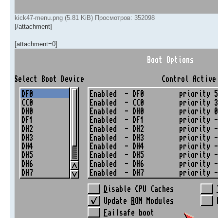
kick47-menu.png (5.81 KiB) Просмотров: 352098
[/attachment]
[attachment=0]