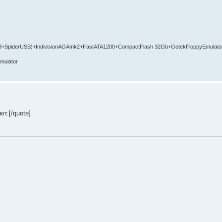
9+SpiderUSB)+IndivisionAGAmk2+FastATA1200+CompactFlash 32Gb+GotekFloppyEmulato
mulator
т.[/quote]