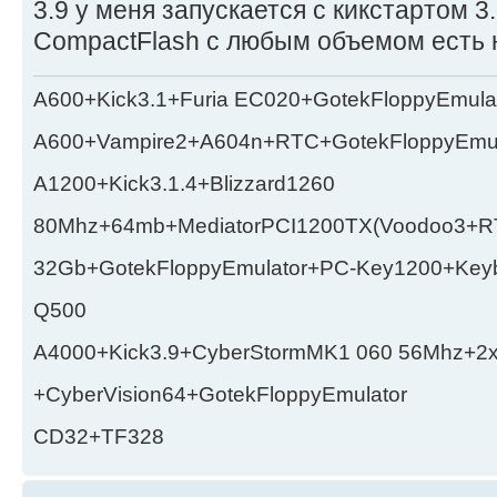
3.9 у меня запускается с кикстартом 3.
CompactFlash с любым объемом есть на
A600+Kick3.1+Furia EC020+GotekFloppyEmula
A600+Vampire2+A604n+RTC+GotekFloppyEmul
A1200+Kick3.1.4+Blizzard1260
80Mhz+64mb+MediatorPCI1200TX(Voodoo3+RT
32Gb+GotekFloppyEmulator+PC-Key1200+Key
Q500
A4000+Kick3.9+CyberStormMK1 060 56Mhz+2
+CyberVision64+GotekFloppyEmulator
CD32+TF328