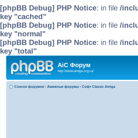
[phpBB Debug] PHP Notice
: in file
/inc
key "cached"
[phpBB Debug] PHP Notice
: in file
/inc
key "normal"
[phpBB Debug] PHP Notice
: in file
/inc
key "total"
AiC Форум
http://www.amiga.org.ru/
Список форумов
‹
Амижные форумы
‹
Софт Classic Amiga