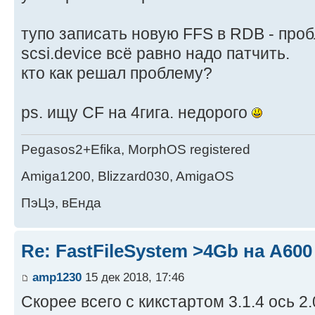
тупо записать новую FFS в RDB - проб
scsi.device всё равно надо патчить.
кто как решал проблему?
ps. ищу CF на 4гига. недорого
Pegasos2+Efika, MorphOS registered
Amiga1200, Blizzard030, AmigaOS
ПэЦэ, вЕнда
Re: FastFileSystem >4Gb на А600
amp1230
15 дек 2018, 17:46
Скорее всего с кикстартом 3.1.4 ось 