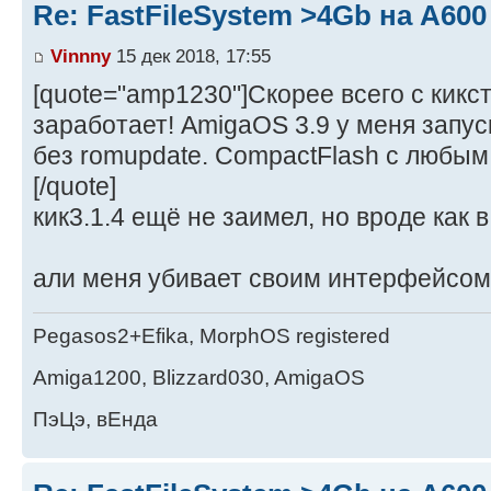
Re: FastFileSystem >4Gb на А600
Vinnny
15 дек 2018, 17:55
[quote="amp1230"]Скорее всего с кикст
заработает! AmigaOS 3.9 у меня запуск
без romupdate. CompactFlash с любым 
[/quote]
кик3.1.4 ещё не заимел, но вроде как 
али меня убивает своим интерфейсом.
Pegasos2+Efika, MorphOS registered
Amiga1200, Blizzard030, AmigaOS
ПэЦэ, вЕнда