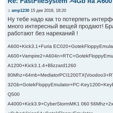
Re: FastFileSystem >4Gb на А600
amp1230
15 дек 2018, 18:20
Ну тебе надо как то потерпеть интер
много интересный вещей продают! Брал 
работают без нареканий !
A600+Kick3.1+Furia EC020+GotekFloppyEmula
A600+Vampire2+A604n+RTC+GotekFloppyEmul
A1200+Kick3.1.4+Blizzard1260
80Mhz+64mb+MediatorPCI1200TX(Voodoo3+RT
32Gb+GotekFloppyEmulator+PC-Key1200+Key
Q500
A4000+Kick3.9+CyberStormMK1 060 56Mhz+2