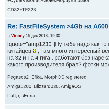
+CyberVision64+GotekFloppyEmulator
CD32+TF328
Re: FastFileSystem >4Gb на А600
Vinnny
15 дек 2018, 19:30
[quote="amp1230"]Ну тебе надо как то
китайцев
, там много интересный ве
на 32 и на 4 гига , работают без нарека
какого производителя брал? фотки м
Pegasos2+Efika, MorphOS registered
Amiga1200, Blizzard030, AmigaOS
ПэЦэ, вЕнда