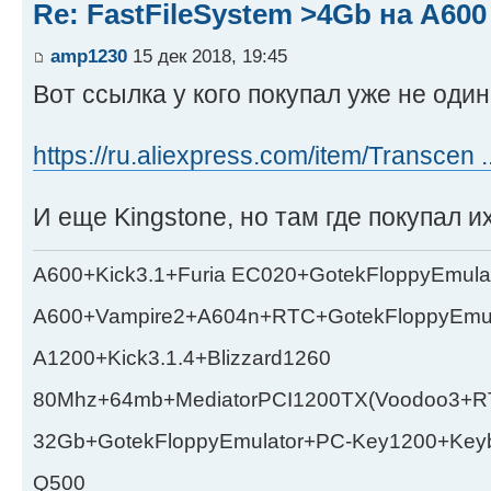
Re: FastFileSystem >4Gb на А600
amp1230
15 дек 2018, 19:45
Вот ссылка у кого покупал уже не один
https://ru.aliexpress.com/item/Transcen
И еще Kingstone, но там где покупал их
A600+Kick3.1+Furia EC020+GotekFloppyEmula
A600+Vampire2+A604n+RTC+GotekFloppyEmul
A1200+Kick3.1.4+Blizzard1260
80Mhz+64mb+MediatorPCI1200TX(Voodoo3+RT
32Gb+GotekFloppyEmulator+PC-Key1200+Key
Q500