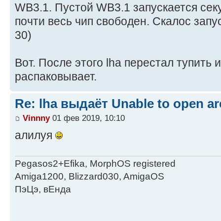
WB3.1. Пустой WB3.1 запускается секу
почти весь чип свободен. Скалос зап
30)
Вот. После этого lha перестал тупить 
распаковывает.
Re: lha выдаёт Unable to open arc
Vinnny
01 фев 2019, 10:10
алилуя
Pegasos2+Efika, MorphOS registered
Amiga1200, Blizzard030, AmigaOS
ПэЦэ, вЕнда