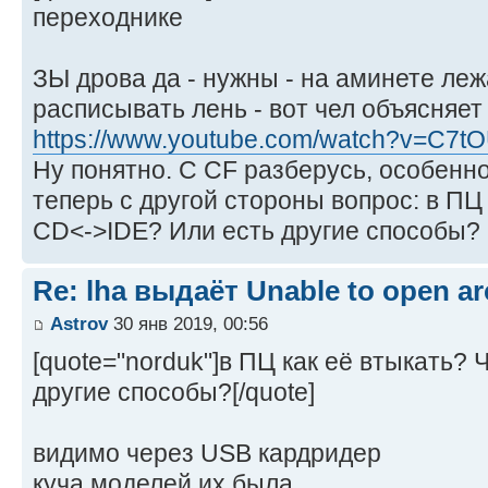
переходнике
ЗЫ дрова да - нужны - на аминете леж
расписывать лень - вот чел объясняет
https://www.youtube.com/watch?v=C7t
Ну понятно. С CF разберусь, особенно 
теперь с другой стороны вопрос: в ПЦ
CD<->IDE? Или есть другие способы?
Re: lha выдаёт Unable to open arc
Astrov
30 янв 2019, 00:56
[quote="norduk"]в ПЦ как её втыкать?
другие способы?[/quote]
видимо через USB кардридер
куча моделей их была