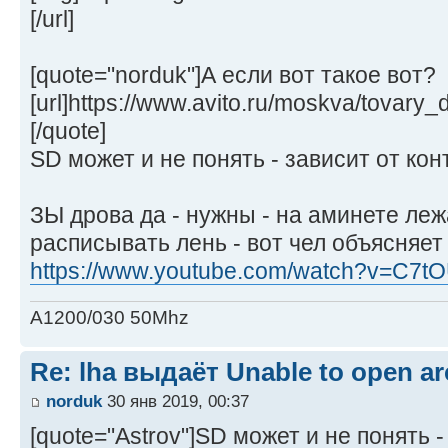
[/url]
[quote="norduk"]А если вот такое вот?
[url]https://www.avito.ru/moskva/tova
[/quote]
SD может и не понять - зависит от ко
ЗЫ дрова да - нужны - на аминете леж
расписывать лень - вот чел объясняет
https://www.youtube.com/watch?v=C7t
A1200/030 50Mhz
Re: lha выдаёт Unable to open arc
norduk
30 янв 2019, 00:37
[quote="Astrov"]SD может и не понять 