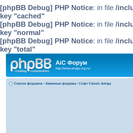
[phpBB Debug] PHP Notice
: in file
/inc
key "cached"
[phpBB Debug] PHP Notice
: in file
/inc
key "normal"
[phpBB Debug] PHP Notice
: in file
/inc
key "total"
AiC Форум
http://www.amiga.org.ru/
Список форумов
‹
Амижные форумы
‹
Софт Classic Amiga