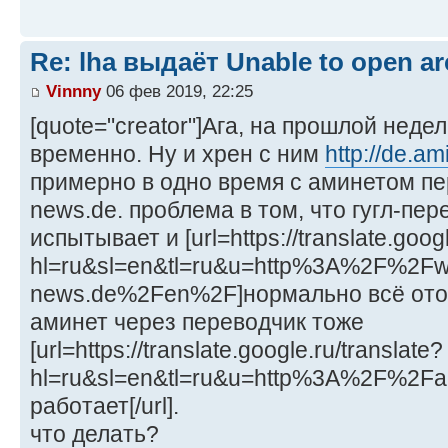
Re: lha выдаёт Unable to open arc
Vinnny
06 фев 2019, 22:25
[quote="creator"]Ага, на прошлой неде
временно. Ну и хрен с ним
http://de.am
примерно в одно время с аминетом пе
news.de. проблема в том, что гугл-пе
испытывает и [url=https://translate.googl
hl=ru&sl=en&tl=ru&u=http%3A%2F%2F
news.de%2Fen%2F]нормально всё отобр
аминет через переводчик тоже
[url=https://translate.google.ru/translate?
hl=ru&sl=en&tl=ru&u=http%3A%2F%2Fa
работает[/url].
что делать?