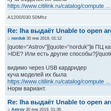
https://www.citilink.ru/catalog/compute ..
A1200/030 50Mhz
Re: lha выдаёт Unable to open arc
norduk
30 янв 2019, 01:12
[quote="Astrov"][quote="norduk"]в ПЦ 
>IDE? Или есть другие способы?[/quot
видимо через USB кардридер
куча моделей их была
https://www.citilink.ru/catalog/compute ..
Норм вариант.
Re: lha выдаёт Unable to open arc
Astrov
30 янв 2019, 01:36