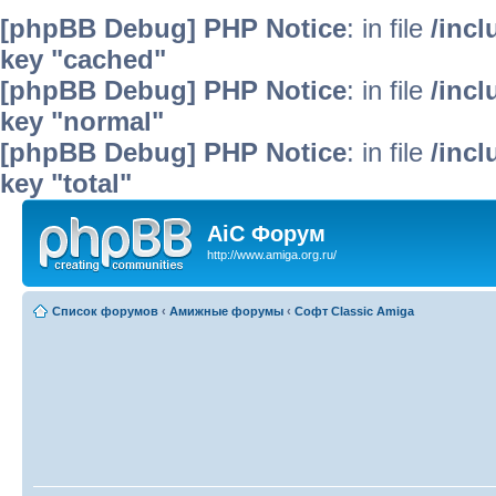
[phpBB Debug] PHP Notice
: in file
/inc
key "cached"
[phpBB Debug] PHP Notice
: in file
/inc
key "normal"
[phpBB Debug] PHP Notice
: in file
/inc
key "total"
AiC Форум
http://www.amiga.org.ru/
Список форумов
‹
Амижные форумы
‹
Софт Classic Amiga