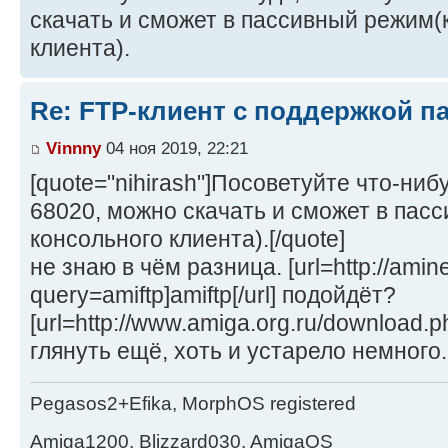
скачать и сможет в пассивный режим(
клиента).
Re: FTP-клиент с поддержкой п
Vinnny
04 ноя 2019, 22:21
[quote="nihirash"]Посоветуйте что-ниб
68020, можно скачать и сможет в пас
консольного клиента).[/quote]
не знаю в чём разница. [url=http://amin
query=amiftp]amiftp[/url] подойдёт?
[url=http://www.amiga.org.ru/download.p
глянуть ещё, хоть и устарело немного.
Pegasos2+Efika, MorphOS registered
Amiga1200, Blizzard030, AmigaOS