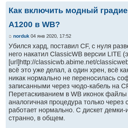
Как включить модный градие
A1200 в WB?
norduk
04 янв 2020, 17:52
Убился хард, поставил CF, с нуля раз
него накатил ClassicWB версии LITE (э
[url]http://classicwb.abime.net/classicweb
всё это уже делал, а один хрен, всё к
никак нормально не переносилась соф
записанными через чюдо-кабель на CF
Перетаскиванием в WB иконок файлы 
аналогичная процедура только через cl
работает нормально. С дискет демки-
странно, в общем.