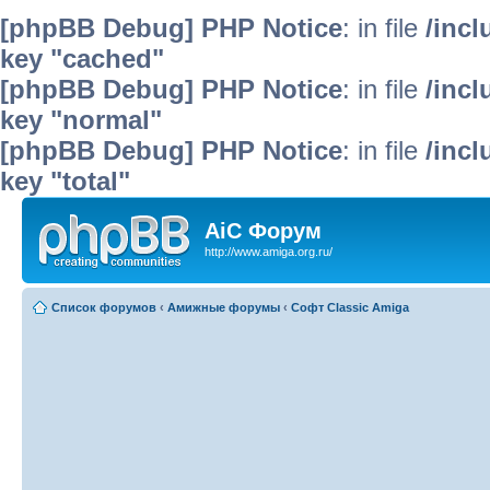
[phpBB Debug] PHP Notice
: in file
/inc
key "cached"
[phpBB Debug] PHP Notice
: in file
/inc
key "normal"
[phpBB Debug] PHP Notice
: in file
/inc
key "total"
AiC Форум
http://www.amiga.org.ru/
Список форумов
‹
Амижные форумы
‹
Софт Classic Amiga