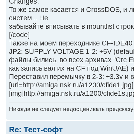
Changes.
То же самое касается и CrossDOS, и 
систем... Hе
забывайте вписывать в mountlist строк
[/code]
Также на моём переходнике CF-IDE40
JP2: SUPPLY VOLTAGE 1-2: +5V (defaul
файлы бились, во всех архивах "Crc Er
как записывал их на CF под WinUAE) и 
Переставил перемычку в 2-3: +3.3v и в
[url=http://amiga.nsk.ru/a1200/cfide1.jpg]
[img]http://amiga.nsk.ru/a1200/cfide1s.jpg
Никогда не следует недооценивать предсказ
Re: Тест-софт