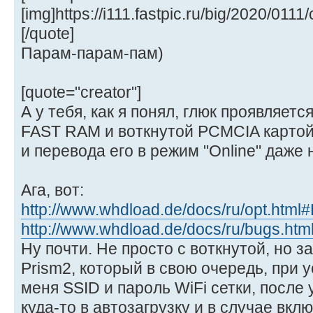
[img]https://i111.fastpic.ru/big/2020/0
[/quote]
Парам-парам-пам)
[quote="creator"]
А у тебя, как я понял, глюк проявляет
FAST RAM и воткнутой PCMCIA картой,
и перевода его в режим "Online" даже 
Ага, вот:
http://www.whdload.de/docs/ru/opt.html
http://www.whdload.de/docs/ru/bugs.htm
Ну почти. Не просто с воткнутой, но
Prism2, который в свою очередь, при у
меня SSID и пароль WiFi сетки, после
куда-то в автозагрузку и в случае вк