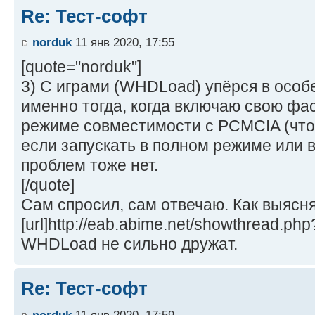
Re: Тест-софт
norduk
11 янв 2020, 17:55
[quote="norduk"]
3) С играми (WHDLoad) упёрся в особ
именно тогда, когда включаю свою фас
режиме совместимости с PCMCIA (что
если запускать в полном режиме или
проблем тоже нет.
[/quote]
Сам спросил, сам отвечаю. Как выясн
[url]http://eab.abime.net/showthread.php
WHDLoad не сильно дружат.
Re: Тест-софт
norduk
11 янв 2020, 17:59