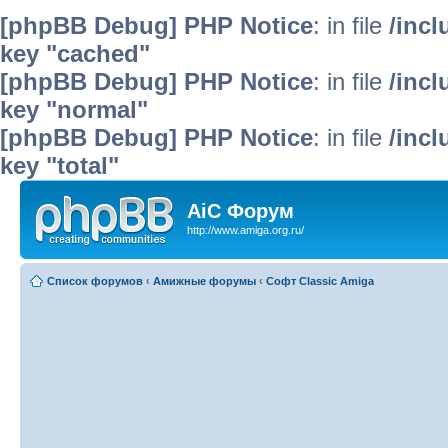
[phpBB Debug] PHP Notice
: in file
/inc
key "cached"
[phpBB Debug] PHP Notice
: in file
/inc
key "normal"
[phpBB Debug] PHP Notice
: in file
/inc
key "total"
AiC Форум
http://www.amiga.org.ru/
Список форумов
‹
Амижные форумы
‹
Софт Classic Amiga