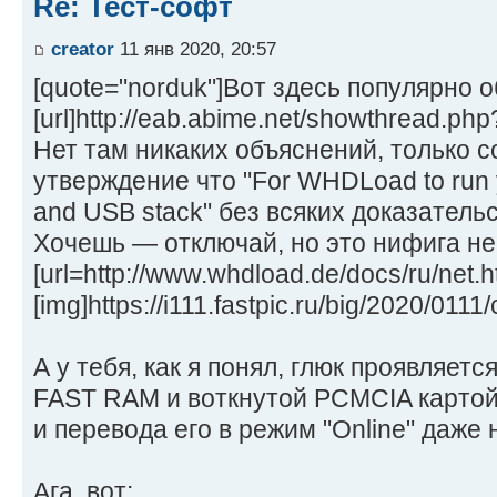
Re: Тест-софт
creator
11 янв 2020, 20:57
[quote="norduk"]Вот здесь популярно 
[url]http://eab.abime.net/showthread.php
Нет там никаких объяснений, только 
утверждение что "For WHDLoad to run y
and USB stack" без всяких доказательс
Хочешь — отключай, но это нифига не 
[url=http://www.whdload.de/docs/ru/net.ht
[img]https://i111.fastpic.ru/big/2020/0
А у тебя, как я понял, глюк проявляет
FAST RAM и воткнутой PCMCIA картой,
и перевода его в режим "Online" даже 
Ага, вот: