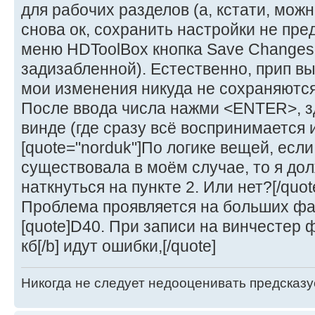
для рабочих разделов (а, кстати, можн
снова ок, сохранить настройки не пред
меню HDToolBox кнопка Save Changes 
задизабленной). Естественно, прип в
мои изменения никуда не сохраняются.
После ввода числа нажми <ENTER>, з
винде (где сразу всё воспринимается 
[quote="norduk"]По логике вещей, есл
существовала в моём случае, то я до
наткнуться на пункте 2. Или нет?[/quot
Проблема проявляется на больших фа
[quote]D40. При записи на винчестер 
кб[/b] идут ошибки,[/quote]
Никогда не следует недооценивать предсказ