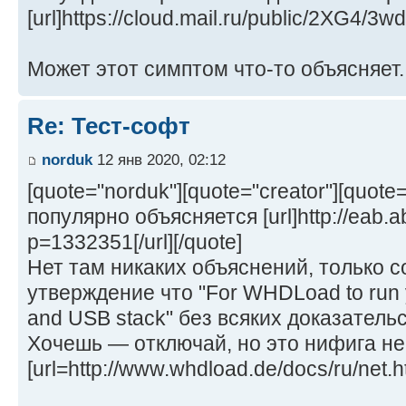
[url]https://cloud.mail.ru/public/2XG4/3
Может этот симптом что-то объясняет..
Re: Тест-софт
norduk
12 янв 2020, 02:12
[quote="norduk"][quote="creator"][quote
популярно объясняется [url]http://eab.
p=1332351[/url][/quote]
Нет там никаких объяснений, только 
утверждение что "For WHDLoad to run y
and USB stack" без всяких доказательс
Хочешь — отключай, но это нифига не 
[url=http://www.whdload.de/docs/ru/net.ht