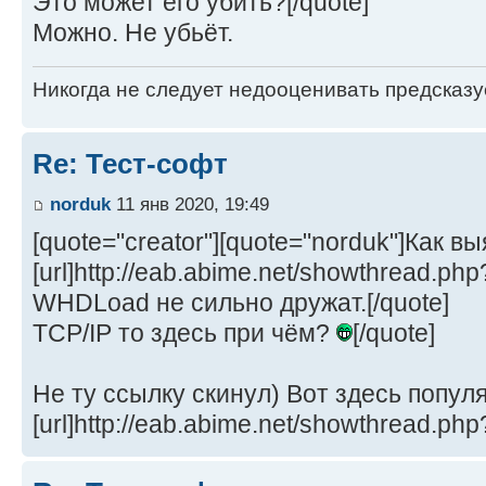
Это может его убить?[/quote]
Можно. Не убьёт.
Никогда не следует недооценивать предсказ
Re: Тест-софт
norduk
11 янв 2020, 19:49
[quote="creator"][quote="norduk"]Как в
[url]http://eab.abime.net/showthread.php
WHDLoad не сильно дружат.[/quote]
TCP/IP то здесь при чём?
[/quote]
Не ту ссылку скинул) Вот здесь попул
[url]http://eab.abime.net/showthread.ph