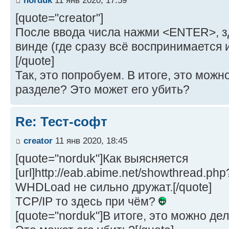
[quote="creator"]
После ввода числа нажми <ENTER>, з
винде (где сразу всё воспринимается 
[/quote]
Так, это попробуем. В итоге, это мож
разделе? Это может его убить?
Re: Тест-софт
creator
11 янв 2020, 18:45
[quote="norduk"]Как выясняется
[url]http://eab.abime.net/showthread.php
WHDLoad не сильно дружат.[/quote]
TCP/IP то здесь при чём?
[quote="norduk"]В итоге, это можно д