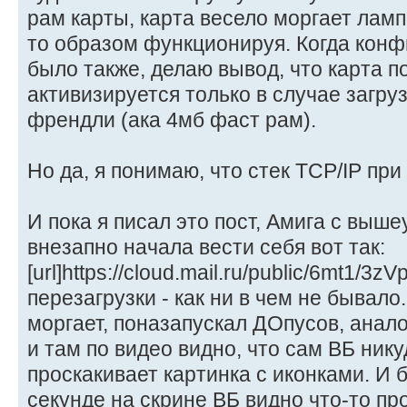
рам карты, карта весело моргает ламп
то образом функционируя. Когда конф
было также, делаю вывод, что карта п
активизируется только в случае загр
френдли (ака 4мб фаст рам).
Но да, я понимаю, что стек TCP/IP при
И пока я писал это пост, Амига с выш
внезапно начала вести себя вот так:
[url]https://cloud.mail.ru/public/6mt1/3z
перезагрузки - как ни в чем не бывало
моргает, поназапускал ДОпусов, анало
и там по видео видно, что сам ВБ нику
проскакивает картинка с иконками. И б
секунде на скрине ВБ видно что-то пр