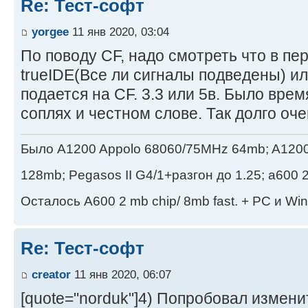
Re: Тест-софт
yorgee
11 янв 2020, 03:04
По поводу CF, надо смотреть что в пе
trueIDE(Все ли сигналы подведены) или
подается на СF. 3.3 или 5в. Было врем
соплях и честном слове. Так долго оч
Было A1200 Appolo 68060/75MHz 64mb; A1200 
128mb; Pegasos II G4/1+разгон до 1.25; а600 2
Осталось A600 2 mb chip/ 8mb fast. + PC и Wi
Re: Тест-софт
creator
11 янв 2020, 06:07
[quote="norduk"]4) Попробовал измени