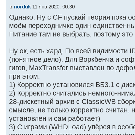
norduk
11 янв 2020, 00:30
Однако. Ну с CF пускай теория пока о
моём переходничке один единственны
Питание там не выбрать, поэтому это 
Ну ок, есть хард. По всей видимости 
(понятное дело). Для Воркбенча и соф
гигов, MaxTransfer выставлен по дефолту
при этом:
1) Корректно установился ВБ3.1 с диск
2) Корректно считались немного-нимало 
28-дискетный архив с ClassicWB сборк
смысле, не только корректно считан, 
установлен и сам работает)
3) С играми (WHDLoad) упёрся в особ