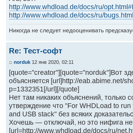
http://www.whdload.de/docs/ru/opt.html
http://www.whdload.de/docs/ru/bugs.htm
Никогда не следует недооценивать предсказ
Re: Тест-софт
norduk
12 янв 2020, 02:11
[quote="creator"][quote="norduk"]Вот з
объясняется [url]http://eab.abime.net/s
p=1332351[/url][/quote]
Нет там никаких объяснений, только 
утверждение что "For WHDLoad to run y
and USB stack" без всяких доказательс
Хочешь — отключай, но это нифига не 
[url=http://www.whdload.de/docs/ru/net.ht