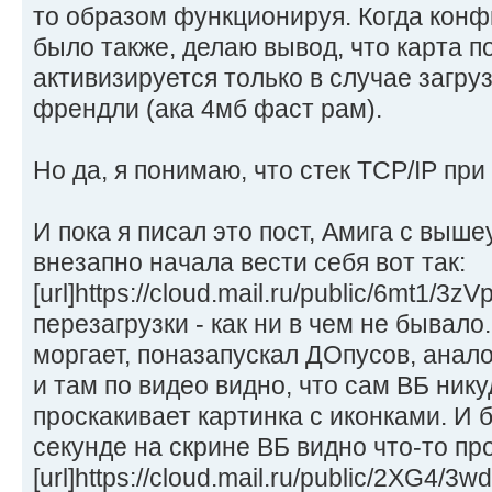
то образом функционируя. Когда конф
было также, делаю вывод, что карта п
активизируется только в случае загр
френдли (ака 4мб фаст рам).
Но да, я понимаю, что стек TCP/IP при
И пока я писал это пост, Амига с выш
внезапно начала вести себя вот так:
[url]https://cloud.mail.ru/public/6mt1/3z
перезагрузки - как ни в чем не бывало
моргает, поназапускал ДОпусов, анало
и там по видео видно, что сам ВБ нику
проскакивает картинка с иконками. И б
секунде на скрине ВБ видно что-то пр
[url]https://cloud.mail.ru/public/2XG4/3