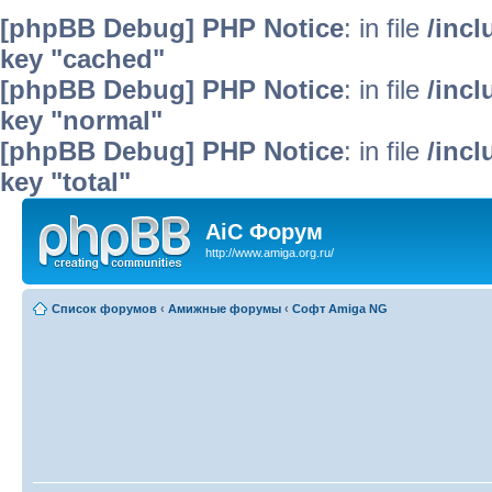
[phpBB Debug] PHP Notice
: in file
/inc
key "cached"
[phpBB Debug] PHP Notice
: in file
/inc
key "normal"
[phpBB Debug] PHP Notice
: in file
/inc
key "total"
AiC Форум
http://www.amiga.org.ru/
Список форумов
‹
Амижные форумы
‹
Софт Amiga NG