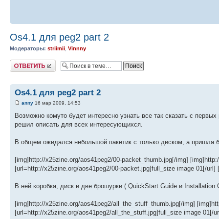
Os4.1 для peg2 part 2
Модераторы:
striimii
,
Vinnny
Ответить
Os4.1 для peg2 part 2
anny
16 мар 2009, 14:53
Возможно комуто будет интересно узнать все так сказать с первых 
решил описать для всех интересующихся.
В общем ожидался небольшой пакетик с только диском, а пришла 
[img]http://x25zine.org/aos41peg2/00-packet_thumb.jpg[/img] [img]http
[url=http://x25zine.org/aos41peg2/00-packet.jpg]full_size image 01[/url] 
В ней коробка, диск и две брошурки ( QuickStart Guide и Installation 
[img]http://x25zine.org/aos41peg2/all_the_stuff_thumb.jpg[/img] [img]ht
[url=http://x25zine.org/aos41peg2/all_the_stuff.jpg]full_size image 01[/ur