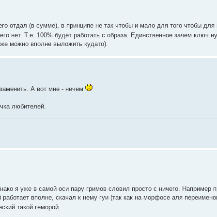
его отдал (в сумме), в принципе не так чтобы и мало для того чтобы дл
его нет. Т.е. 100% будет работать с образа. Единственное зачем ключ н
ь же можно вполне выложить кудато).
 заменить. А вот мне - нечем
учка любителей.
нако я уже в самой оси пару гримов словил просто с ничего. Например п
й работает вполне, скачал к нему гуи (так как на морфосе аля переимено
еский такой геморой