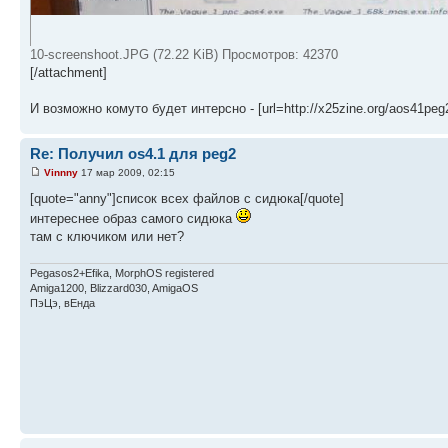
10-screenshoot.JPG (72.22 KiB) Просмотров: 42370
[/attachment]
И возможно комуто будет интерсно - [url=http://x25zine.org/aos41peg2
Re: Получил os4.1 для peg2
Vinnny
17 мар 2009, 02:15
[quote="anny"]список всех файлов с сидюка[/quote]
интереснее образ самого сидюка
там с ключиком или нет?
Pegasos2+Efika, MorphOS registered
Amiga1200, Blizzard030, AmigaOS
ПэЦэ, вЕнда