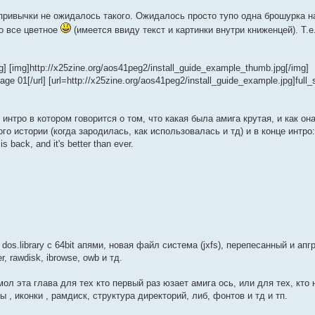
о привычки не ожидалось такого. Ожидалось просто тупо одна брошурка н
о все цветное
(имеется ввиду текст и картинки внутри книженцей). Т.е
g] [img]http://x25zine.org/aos41peg2/install_guide_example_thumb.jpg[/img]
age 01[/url] [url=http://x25zine.org/aos41peg2/install_guide_example.jpg]full_
интро в котором говорится о том, что какая была амига крутая, и как он
ного истории (когда зародилась, как использовалась и тд) и в конце интро
s back, and it's better than ever.
 dos.library с 64bit апями, новая файл система (jxfs), перепесанный и ап
, rawdisk, ibrowse, owb и тд.
л эта глава для тех кто первый раз юзает амига ось, или для тех, кто 
, иконки , рамдиск, структура директорий, либ, фонтов и тд и тп.