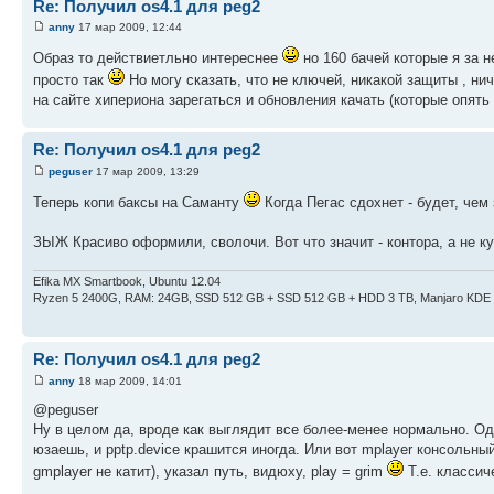
Re: Получил os4.1 для peg2
anny
17 мар 2009, 12:44
Образ то действиетльно интереснее
но 160 бачей которые я за н
просто так
Но могу сказать, что не ключей, никакой защиты , нич
на сайте хипериона зарегаться и обновления качать (которые опят
Re: Получил os4.1 для peg2
peguser
17 мар 2009, 13:29
Теперь копи баксы на Саманту
Когда Пегас сдохнет - будет, чем
ЗЫЖ Красиво оформили, сволочи. Вот что значит - контора, а не к
Efika MX Smartbook, Ubuntu 12.04
Ryzen 5 2400G, RAM: 24GB, SSD 512 GB + SSD 512 GB + HDD 3 TB, Manjaro KDE
Re: Получил os4.1 для peg2
anny
18 мар 2009, 14:01
@peguser
Ну в целом да, вроде как выглядит все более-менее нормально. Од
юзаешь, и pptp.device крашится иногда. Или вот mplayer консольны
gmplayer не катит), указал путь, видюху, play = grim
Т.е. классич