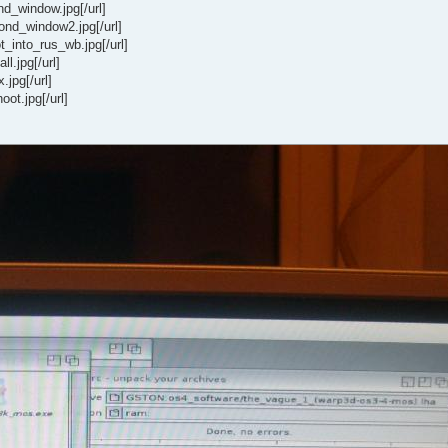
nd_window.jpg[/url]
ond_window2.jpg[/url]
t_into_rus_wb.jpg[/url]
ll.jpg[/url]
.jpg[/url]
ot.jpg[/url]