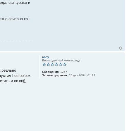
а, utulitybase и
атце описано как
anny
Беспардонный Амигофлуд
а реально
Сообщения:
1267
устил hddtoolbox.
Зарегистрирован:
05 дек 2004, 01:22
тить и ок.ок)),