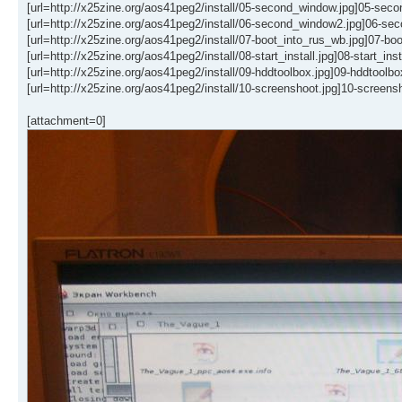
[url=http://x25zine.org/aos41peg2/install/05-second_window.jpg]05-seco
[url=http://x25zine.org/aos41peg2/install/06-second_window2.jpg]06-sec
[url=http://x25zine.org/aos41peg2/install/07-boot_into_rus_wb.jpg]07-boo
[url=http://x25zine.org/aos41peg2/install/08-start_install.jpg]08-start_insta
[url=http://x25zine.org/aos41peg2/install/09-hddtoolbox.jpg]09-hddtoolbox
[url=http://x25zine.org/aos41peg2/install/10-screenshoot.jpg]10-screensho
[attachment=0]