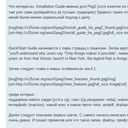
Что интересно, Installation Guide именно для Peg2 (хотя конечно п
там уже сами разбирайтесь (в лучших традициях) Удивило также чт
некий более-менее нормальный подход к делу.
[img]http://x25zine.org/aos41peg2/install_guide_for_peg2_thumb.jpg[/im
[url=http://x25zine.org/aos41peg2/install_guide_for_peg2.jpg]full_size im
QuickStart Guide начинается с пары страциц о лицензии. Затем идет 
"you'll understand why users say "Only Amiga makes it possible", нем
years on from that historic launch in New York, the legend that is Amiga i
Затем следует глава о новых особенносях аос4.1
[img]http://x25zine.org/aos41peg2/new_features_thumb.jpg[/img]
[url=http://x25zine.org/aos41peg2/new_features.jpg]full_size image[/url]
среди которых:
поддержка нового харда (усб и тд), cairo (2д рендеринг либа), новая
интерфейс (reaction), новый exec и новые проги типа: amipdf, dvplayer
Далее следует описание первых шагов. С самого начала написано мо
очень давно. И пошел примитив аля что такое папки, файлы, префсы 