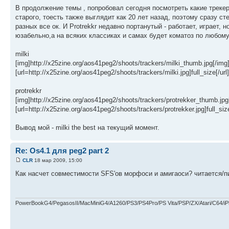
В продолжение темы , попробовал сегодня посмотреть какие трекеры
старого, тоесть также выглядит как 20 лет назад, поэтому сразу стер
разных все ок. И Protrekkr недавно портанутый - работает, играет, 
юзабельно,а на всяких классиках и самах будет коматоз по любому
milki
[img]http://x25zine.org/aos41peg2/shoots/trackers/milki_thumb.jpg[/img
[url=http://x25zine.org/aos41peg2/shoots/trackers/milki.jpg]full_size[/url]
protrekkr
[img]http://x25zine.org/aos41peg2/shoots/trackers/protrekker_thumb.jpg
[url=http://x25zine.org/aos41peg2/shoots/trackers/protrekker.jpg]full_size
Вывод мой - milki the best на текущий момент.
Re: Os4.1 для peg2 part 2
CLR
18 мар 2009, 15:00
Как насчет совместимости SFS'ов морфоси и амигаоси? читается/п
PowerBookG4/PegasosII/MacMiniG4/A1260/PS3/PS4Pro/PS Vita/PSP/ZX/Atari/C64/i