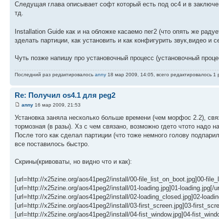
Следущая глава описывает софт который есть под ос4 и в заключен
тд.
Installation Guide как и на обложке касаемо пег2 (что опять же раду
зделать партиции, как установить и как конфигурить звук,видео и с
Чуть позже напишу про установочный процесс (установочный проце
Последний раз редактировалось
anny
18 мар 2009, 14:05, всего редактировалось 1 
Re: Получил os4.1 для peg2
anny
16 мар 2009, 21:53
Установка заняла несколько больше времени (чем морфос 2.2), свя
тормозная (в разы). Хз с чем связано, возможно гдето чтото надо н
После того как сделал партиции (что тоже немного голову подпарило.
все поставилось быстро.
Скрины(кривоваты, но видно что и как):
[url=http://x25zine.org/aos41peg2/install/00-file_list_on_boot.jpg]00-file_l
[url=http://x25zine.org/aos41peg2/install/01-loading.jpg]01-loading.jpg[/ur
[url=http://x25zine.org/aos41peg2/install/02-loading_closed.jpg]02-loadin
[url=http://x25zine.org/aos41peg2/install/03-first_screen.jpg]03-first_scre
[url=http://x25zine.org/aos41peg2/install/04-fist_window.jpg]04-fist_windo