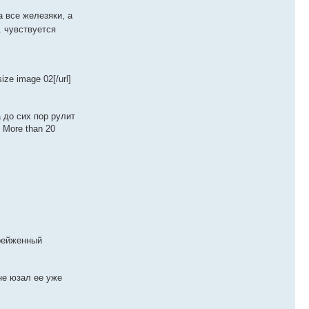
а все железяки, а
. чувствуется
size image 02[/url]
а до сих пор рулит
: More than 20
грейженный
не юзал ее уже