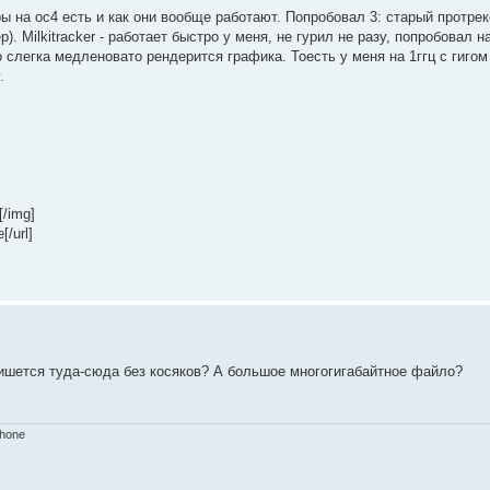
 на ос4 есть и как они вообще работают. Попробовал 3: старый протрек
). Milkitracker - работает быстро у меня, не гурил не разу, попробовал н
но слегка медленовато рендерится графика. Тоесть у меня на 1ггц с гиго
.
]
[/img]
[/url]
ишется туда-сюда без косяков? А большое многогигабайтное файло?
Phone