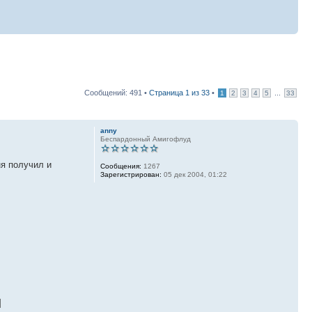
Сообщений: 491 •
Страница
1
из
33
•
...
1
2
3
4
5
33
anny
Беспардонный Амигофлуд
ня получил и
Сообщения:
1267
Зарегистрирован:
05 дек 2004, 01:22
]