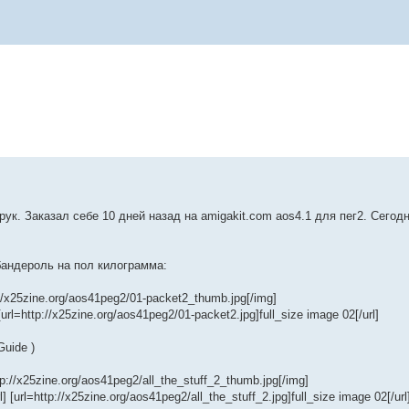
рук. Заказал себе 10 дней назад на amigakit.com aos4.1 для пег2. Сегод
бандероль на пол килограмма:
://x25zine.org/aos41peg2/01-packet2_thumb.jpg[/img]
[url=http://x25zine.org/aos41peg2/01-packet2.jpg]full_size image 02[/url]
Guide )
tp://x25zine.org/aos41peg2/all_the_stuff_2_thumb.jpg[/img]
l] [url=http://x25zine.org/aos41peg2/all_the_stuff_2.jpg]full_size image 02[/url