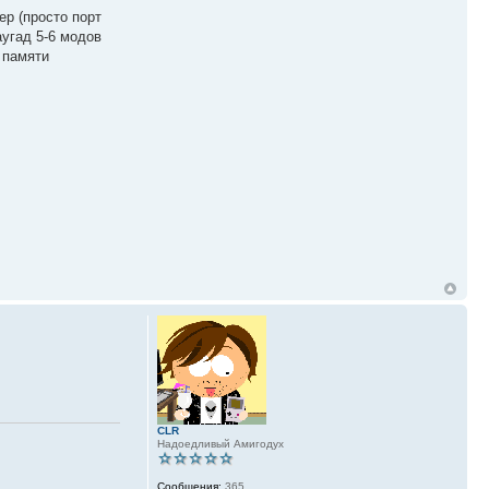
ер (просто порт
аугад 5-6 модов
м памяти
CLR
Надоедливый Амигодух
Сообщения:
365