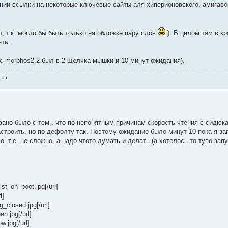
ии ссылки на некоторые ключевые сайты аля хиперионовского, амигаворд
ет, т.к. могло бы быть только на обложке пару слов
). В целом там в кр
еть.
с morphos2.2 был в 2 щелчка мышки и 10 минут ожидания).
раз.
зано было с тем , что по непонятным причинам скорость чтения с сидюк
астроить, но по дефолту так. Поэтому ожидание было минут 10 пока я зап
 т.е. не сложно, а надо чтото думать и делать (а хотелось то тупо запус
ist_on_boot.jpg[/url]
l]
g_closed.jpg[/url]
en.jpg[/url]
w.jpg[/url]