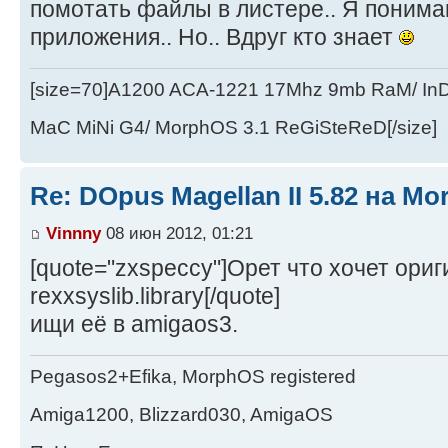
помотать файлы в листере.. Я понимаю
приложения.. Но.. Вдруг кто знает
[size=70]A1200 ACA-1221 17Mhz 9mb RaM/ In
MaC MiNi G4/ MorphOS 3.1 ReGiSteReD[/size]
Re: DOpus Magellan II 5.82 на M
Vinnny
08 июн 2012, 01:21
[quote="zxspeccy"]Орет что хочет ори
rexxsyslib.library[/quote]
ищи её в amigaos3.
Pegasos2+Efika, MorphOS registered
Amiga1200, Blizzard030, AmigaOS