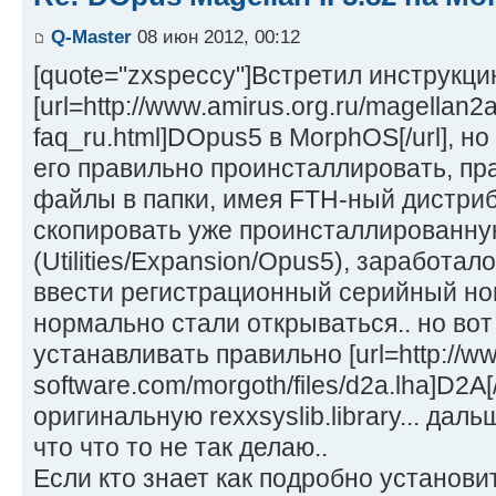
Q-Master
08 июн 2012, 00:12
[quote="zxspeccy"]Встретил инструкци
[url=http://www.amirus.org.ru/magellan
faq_ru.html]DOpus5 в MorphOS[/url], но
его правильно проинсталлировать, пр
файлы в папки, имея FTH-ный дистриб
скопировать уже проинсталлированну
(Utilities/Expansion/Opus5), заработал
ввести регистрационный серийный но
нормально стали открываться.. но вот
устанавливать правильно [url=http://ww
software.com/morgoth/files/d2a.lha]D2A[/
оригинальную rexxsyslib.library... дал
что что то не так делаю..
Если кто знает как подробно установи