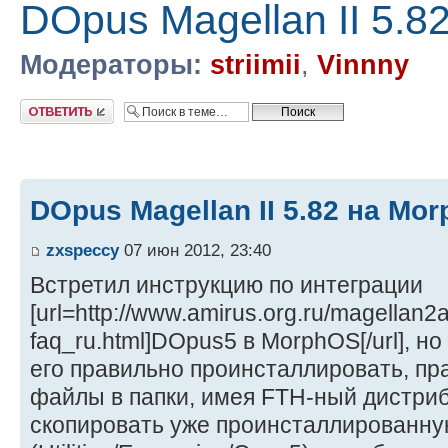
DOpus Magellan II 5.
Модераторы:
striimii
,
Vinnny
Ответить
DOpus Magellan II 5.82 на Mo
zxspeccy
07 июн 2012, 23:40
Встретил инструкцию по интеграции
[url=http://www.amirus.org.ru/magellan
faq_ru.html]DOpus5 в MorphOS[/url], но
его правильно проинсталлировать, пр
файлы в папки, имея FTH-ный дистриб
скопировать уже проинсталлированну