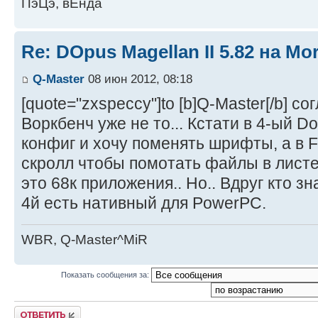
ПэЦэ, вЕнда
Re: DOpus Magellan II 5.82 на M
Q-Master
08 июн 2012, 08:18
[quote="zxspeccy"]to [b]Q-Master[/b] с
Воркбенч уже не то... Кстати в 4-ый Do
конфиг и хочу поменять шрифты, а в F
скролл чтобы помотать файлы в листе
это 68к приложения.. Но.. Вдруг кто з
4й есть нативный для PowerPC.
WBR, Q-Master^MiR
Показать сообщения за:
Ответить