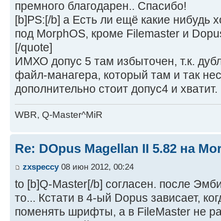
премного благодарен.. Спасибо!
[b]PS:[/b] а Есть ли ещё какие нибудь
под MorphOS, кроме Filemaster и Dopu
[/quote]
ИМХО допус 5 там избыточен, т.к. дуб
файл-манагера, который там и так не
дополнительно стоит допус4 и хватит.
WBR, Q-Master^MiR
Re: DOpus Magellan II 5.82 на M
zxspeccy
08 июн 2012, 00:24
to [b]Q-Master[/b] согласен. после Эм
то... Кстати в 4-ый Dopus зависает, ко
поменять шрифты, а в FileMaster не р