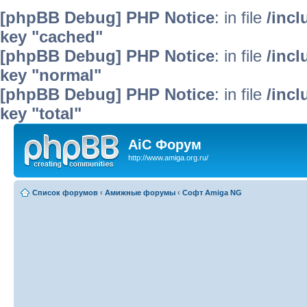
[phpBB Debug] PHP Notice
: in file
/inc
key "cached"
[phpBB Debug] PHP Notice
: in file
/inc
key "normal"
[phpBB Debug] PHP Notice
: in file
/inc
key "total"
AiC Форум
http://www.amiga.org.ru/
Список форумов
‹
Амижные форумы
‹
Софт Amiga NG