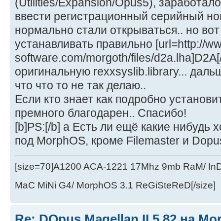
(Utilities/Expansion/Opus5), заработал
ввести регистрационный серийный но
нормально стали открываться.. но вот
устанавливать правильно [url=http://ww
software.com/morgoth/files/d2a.lha]D2A[/
оригинальную rexxsyslib.library... дал
что что то не так делаю..
Если кто знает как подробно установи
премного благодарен.. Спасибо!
[b]PS:[/b] а Есть ли ещё какие нибудь
под MorphOS, кроме Filemaster и Dopu
[size=70]A1200 ACA-1221 17Mhz 9mb RaM/ In
MaC MiNi G4/ MorphOS 3.1 ReGiSteReD[/size]
Re: DOpus Magellan II 5.82 на M