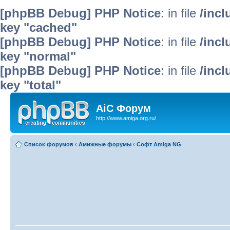
[phpBB Debug] PHP Notice
: in file
/inc
key "cached"
[phpBB Debug] PHP Notice
: in file
/inc
key "normal"
[phpBB Debug] PHP Notice
: in file
/inc
key "total"
AiC Форум
http://www.amiga.org.ru/
Список форумов
‹
Амижные форумы
‹
Софт Amiga NG