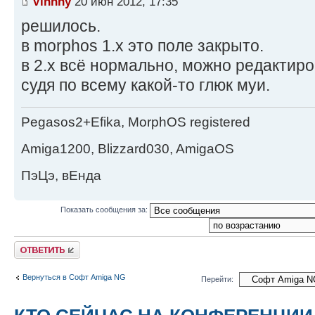
Vinnny
20 июн 2012, 17:35
решилось.
в morphos 1.x это поле закрыто.
в 2.x всё нормально, можно редактиро
судя по всему какой-то глюк муи.
Pegasos2+Efika, MorphOS registered
Amiga1200, Blizzard030, AmigaOS
ПэЦэ, вЕнда
Показать сообщения за:
Ответить
Вернуться в Софт Amiga NG
Перейти: