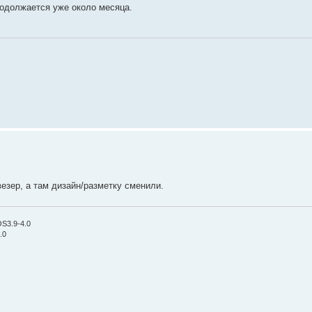
родолжается уже около месяца.
-везер, а там дизайн/разметку сменили.
OS3.9-4.0
.0