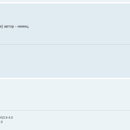
e) автор - немец.
OS3.9-4.0
.0