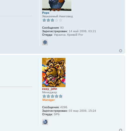
Peps
Уважаемый Амиговед
Сообщения:
93
Зарегистрирован:
14 май 2006, 03:21
Откуда:
Украина; Кривой Рог
easy_john
Менеджер
Сообщения:
4296
Зарегистрирован:
03 мар 2006, 15:24
Откуда:
SPb