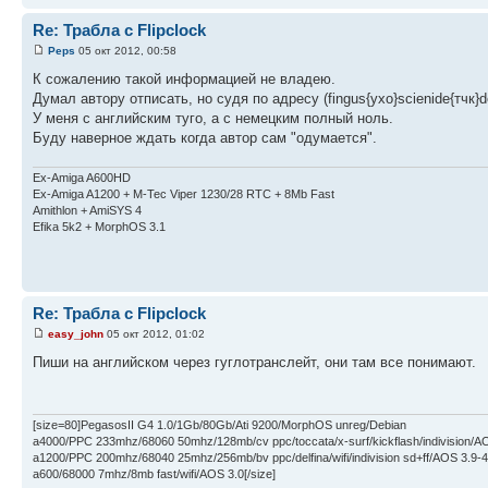
Re: Трабла с Flipclock
Peps
05 окт 2012, 00:58
К сожалению такой информацией не владею.
Думал автору отписать, но судя по адресу (fingus{ухо}scienide{тчк}d
У меня с английским туго, а с немецким полный ноль.
Буду наверное ждать когда автор сам "одумается".
Ex-Amiga A600HD
Ex-Amiga A1200 + M-Tec Viper 1230/28 RTC + 8Mb Fast
Amithlon + AmiSYS 4
Efika 5k2 + MorphOS 3.1
Re: Трабла с Flipclock
easy_john
05 окт 2012, 01:02
Пиши на английском через гуглотранслейт, они там все понимают.
[size=80]PegasosII G4 1.0/1Gb/80Gb/Ati 9200/MorphOS unreg/Debian
a4000/PPC 233mhz/68060 50mhz/128mb/cv ppc/toccata/x-surf/kickflash/indivision/A
a1200/PPC 200mhz/68040 25mhz/256mb/bv ppc/delfina/wifi/indivision sd+ff/AOS 3.9-4
a600/68000 7mhz/8mb fast/wifi/AOS 3.0[/size]