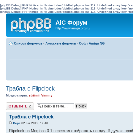
[phpBB Debug] PHP Notice
: in file
/includes/db/dbal.php
on line
112
:
Undefined array key "c
[phpBB Debug] PHP Notice
: in file
/includes/db/dbal.php
on line
113
:
Undefined array key "no
[phpBB Debug] PHP Notice
: in file
/includes/db/dbal.php
on line
114
:
Undefined array key "tot
AiC Форум
http://www.amiga.org.ru/
Список форумов
‹
Амижные форумы
‹
Софт Amiga NG
Трабла с Flipclock
Модераторы:
striimii
,
Vinnny
Ответить
Трабла с Flipclock
Peps
02 окт 2012, 19:48
Flipclock на Morphos 3.1 перестал отоброжать погоду. Я думаю пр