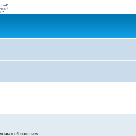
ached"
rmal"
al"
облемы с обновлением.