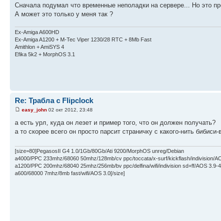
Сначала подумал что временные неполадки на сервере... Но это п
А может это только у меня так ?
Ex-Amiga A600HD
Ex-Amiga A1200 + M-Tec Viper 1230/28 RTC + 8Mb Fast
Amithlon + AmiSYS 4
Efika 5k2 + MorphOS 3.1
Re: Трабла с Flipclock
easy_john
02 окт 2012, 23:48
а есть урл, куда он лезет и пример того, что он должен получать?
а то скорее всего он просто парсит страничку с какого-нить бибиси
[size=80]PegasosII G4 1.0/1Gb/80Gb/Ati 9200/MorphOS unreg/Debian
a4000/PPC 233mhz/68060 50mhz/128mb/cv ppc/toccata/x-surf/kickflash/indivision/A
a1200/PPC 200mhz/68040 25mhz/256mb/bv ppc/delfina/wifi/indivision sd+ff/AOS 3.9-4
a600/68000 7mhz/8mb fast/wifi/AOS 3.0[/size]