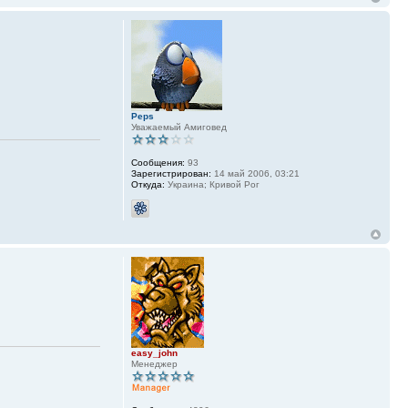
Peps
Уважаемый Амиговед
Сообщения:
93
Зарегистрирован:
14 май 2006, 03:21
Откуда:
Украина; Кривой Рог
easy_john
Менеджер