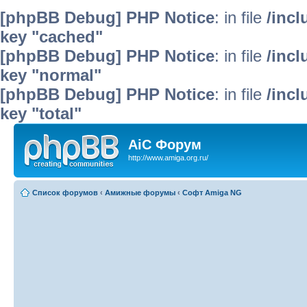
[phpBB Debug] PHP Notice
: in file
/inc
key "cached"
[phpBB Debug] PHP Notice
: in file
/inc
key "normal"
[phpBB Debug] PHP Notice
: in file
/inc
key "total"
AiC Форум
http://www.amiga.org.ru/
Список форумов
‹
Амижные форумы
‹
Софт Amiga NG