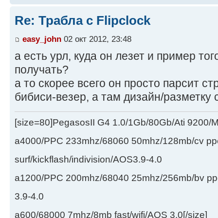
Re: Трабла с Flipclock
easy_john
02 окт 2012, 23:48
а есть урл, куда он лезет и пример тог
получать?
а то скорее всего он просто парсит ст
бибиси-везер, а там дизайн/разметку 
[size=80]PegasosII G4 1.0/1Gb/80Gb/Ati 9200
a4000/PPC 233mhz/68060 50mhz/128mb/cv ppc/
surf/kickflash/indivision/AOS3.9-4.0
a1200/PPC 200mhz/68040 25mhz/256mb/bv ppc/de
3.9-4.0
a600/68000 7mhz/8mb fast/wifi/AOS 3.0[/size]