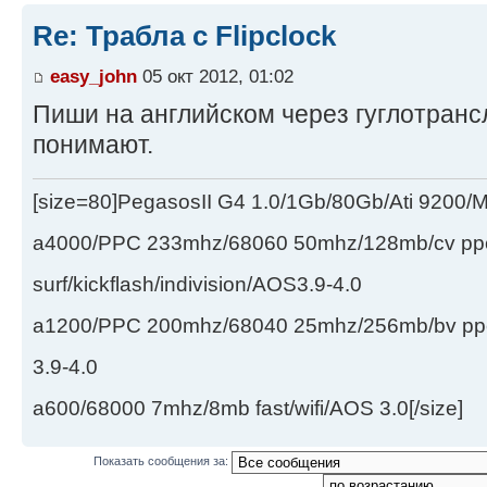
Re: Трабла с Flipclock
easy_john
05 окт 2012, 01:02
Пиши на английском через гуглотрансл
понимают.
[size=80]PegasosII G4 1.0/1Gb/80Gb/Ati 9200
a4000/PPC 233mhz/68060 50mhz/128mb/cv ppc/
surf/kickflash/indivision/AOS3.9-4.0
a1200/PPC 200mhz/68040 25mhz/256mb/bv ppc/de
3.9-4.0
a600/68000 7mhz/8mb fast/wifi/AOS 3.0[/size]
Показать сообщения за: