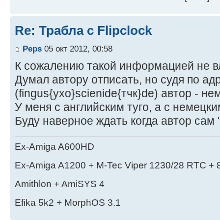
Re: Трабла с Flipclock
Peps
05 окт 2012, 00:58
К сожалению такой информацией не в
Думал автору отписать, но судя по ад
(fingus{ухо}scienide{тчк}de) автор - не
У меня с английским туго, а с немецк
Буду наверное ждать когда автор сам 
Ex-Amiga A600HD
Ex-Amiga A1200 + M-Tec Viper 1230/28 RTC + 
Amithlon + AmiSYS 4
Efika 5k2 + MorphOS 3.1