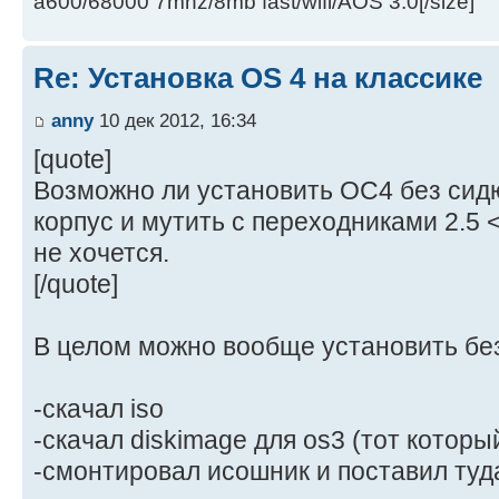
a600/68000 7mhz/8mb fast/wifi/AOS 3.0[/size]
Re: Установка OS 4 на классике
anny
10 дек 2012, 16:34
[quote]
Возможно ли установить ОС4 без сид
корпус и мутить с переходниками 2.5 
не хочется.
[/quote]
В целом можно вообще установить без
-скачал iso
-скачал diskimage для os3 (тот который
-смонтировал исошник и поставил туд