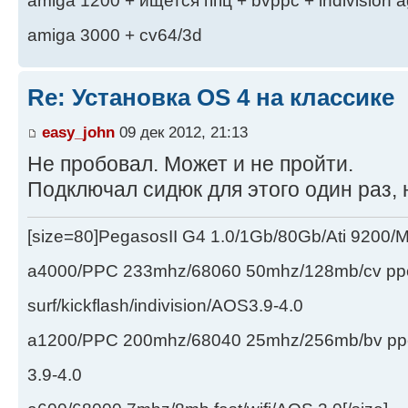
amiga 1200 + ищется ппц + bvppc + indivision 
amiga 3000 + cv64/3d
Re: Установка OS 4 на классике
easy_john
09 дек 2012, 21:13
Не пробовал. Может и не пройти.
Подключал сидюк для этого один раз, 
[size=80]PegasosII G4 1.0/1Gb/80Gb/Ati 9200
a4000/PPC 233mhz/68060 50mhz/128mb/cv ppc/
surf/kickflash/indivision/AOS3.9-4.0
a1200/PPC 200mhz/68040 25mhz/256mb/bv ppc/de
3.9-4.0