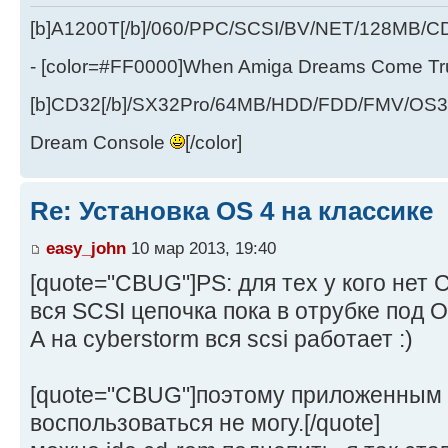
[b]A1200T[/b]/060/PPC/SCSI/BV/NET/128MB
- [color=#FF0000]When Amiga Dreams Come True
[b]CD32[/b]/SX32Pro/64MB/HDD/FDD/FMV/OS39
Dream Console
[/color]
Re: Установка OS 4 на классике
easy_john
10 мар 2013, 19:40
[quote="CBUG"]PS: для тех у кого нет 
вся SCSI цепочка пока в отрубке под OS
А на cyberstorm вся scsi работает :)
[quote="CBUG"]поэтому приложенным
воспользоваться не могу.[/quote]