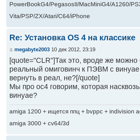
PowerBookG4/PegasosII/MacMiniG4/A1260/PS
Vita/PSP/ZX/Atari/C64/iPhone
Re: Установка OS 4 на классике
megabyte2003
10 дек 2012, 23:19
[quote="CLR"]Так это, вроде же можно
реальный омиговинч к ПЭВМ с винуае,
вернуть в реал, не?[/quote]
Мы про ос4 говорим, которая насквозь
винуае?
amiga 1200 + ищется ппц + bvppc + indivision 
amiga 3000 + cv64/3d