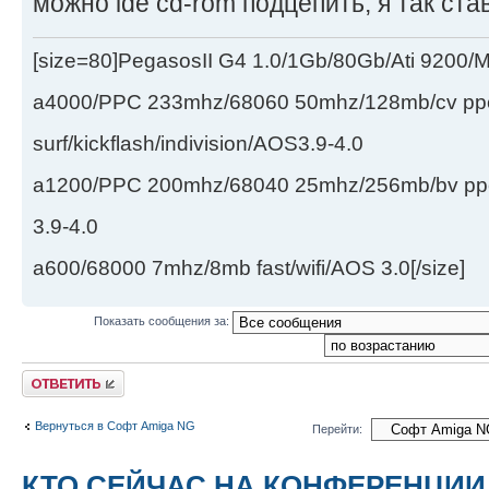
можно ide cd-rom подцепить, я так ста
[size=80]PegasosII G4 1.0/1Gb/80Gb/Ati 9200
a4000/PPC 233mhz/68060 50mhz/128mb/cv ppc/
surf/kickflash/indivision/AOS3.9-4.0
a1200/PPC 200mhz/68040 25mhz/256mb/bv ppc/de
3.9-4.0
a600/68000 7mhz/8mb fast/wifi/AOS 3.0[/size]
Показать сообщения за:
Ответить
Вернуться в Софт Amiga NG
Перейти:
КТО СЕЙЧАС НА КОНФЕРЕНЦИИ