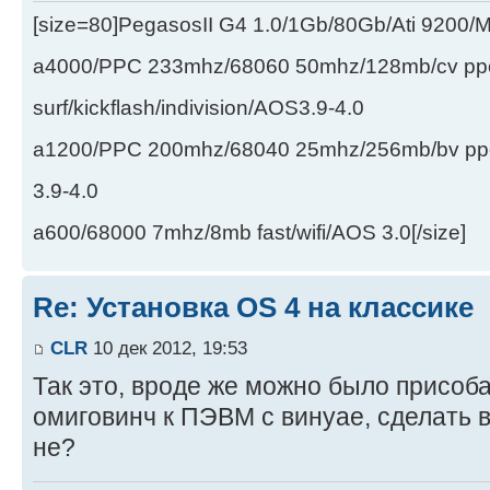
[size=80]PegasosII G4 1.0/1Gb/80Gb/Ati 9200
a4000/PPC 233mhz/68060 50mhz/128mb/cv ppc/
surf/kickflash/indivision/AOS3.9-4.0
a1200/PPC 200mhz/68040 25mhz/256mb/bv ppc/de
3.9-4.0
a600/68000 7mhz/8mb fast/wifi/AOS 3.0[/size]
Re: Установка OS 4 на классике
CLR
10 дек 2012, 19:53
Так это, вроде же можно было присоб
омиговинч к ПЭВМ с винуае, сделать в
не?