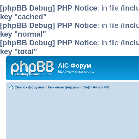
[phpBB Debug] PHP Notice
: in file
/inc
key "cached"
[phpBB Debug] PHP Notice
: in file
/inc
key "normal"
[phpBB Debug] PHP Notice
: in file
/inc
key "total"
AiC Форум
http://www.amiga.org.ru/
Список форумов
‹
Амижные форумы
‹
Софт Amiga NG