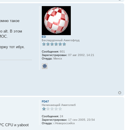
омню такое
 alt. В этом
 МОС.
ED
Беспардонный Амигофлуд
ержу тот ибук.
Сообщения:
601
Зарегистрирован:
07 авг 2002, 14:21
Откуда:
Минск
FD47
Начинающий Амиголюб
Сообщения:
24
Зарегистрирован:
17 сен 2005, 23:54
Откуда:
г.Новороссийск
PPC CPU и yaboot