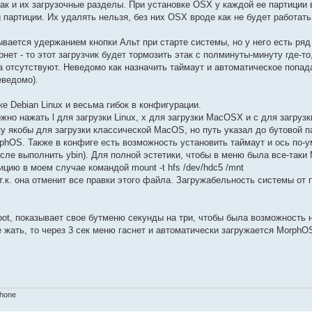
ак и их загрузочные разделы. При установке OSX у каждой ее партиции 
партиции. Их удалять нельзя, без них OSX вроде как не будет работать
вается удержанием кнопки Альт при старте системы, но у него есть ряд
ет - то этот загрузчик будет тормозить этак с полминуты-минуту где-то
а отсутствуют. Неведомо как назначить таймаут и автоматическое попад
еведомо).
е Debian Linux и весьма гибок в конфигурации.
но нажать l для загрузки Linux, x для загрузки MacOSX и с для загрузк
оку якобы для загрузки классической MacOS, но путь указал до бутовой 
orphOS. Также в конфиге есть возможность установить таймаут и ось по-
после выполнить ybin). Для полной эстетики, чтобы в меню была все-таки
цию в моем случае командой mount -t hfs /dev/hdc5 /mnt
 т.к. она отменит все правки этого файла. Загружабельность системы от 
ot, показывает свое бутменю секунды на три, чтобы была возможность н
е жать, то через 3 сек меню гаснет и автоматически загружается MorphO
Phone