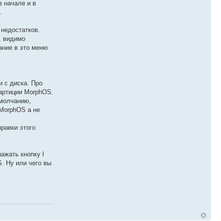
в начале и в
.
 недостатков.
, видимо
ание в это меню
и с диска. Про
партиции MorphOS.
умолчанию,
 MorphOS а не
правки этого
ажать кнопку l
S. Ну или чего вы