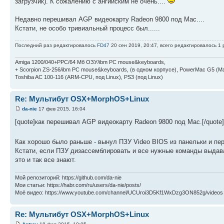
загрузчик). К сожалению с ангийским не очень....
Недавно перешивал АGP видеокарту Radeon 9800 под Мас....
Кстати, не особо тривиальный процесс был......
Последний раз редактировалось
FD47
20 сен 2019, 20:47, всего редактировалось 1 
Amiga 1200/040+PPC/64 Мб ОЗУ/ibm PC mouse&keyboards,
+ Scorpion ZS-256/ibm PC mouse&keyboards, (в одном корпусе), PowerMac G5 (Ma
Toshiba AC 100-116 (ARM-CPU, под Linux), PS3 (под Linux)
Re: Мультибут OSX+MorphOS+Linux
da-nie
17 фев 2015, 16:04
[quote]как перешивал АGP видеокарту Radeon 9800 под Мас.[/quote]
Как хорошо было раньше - вынул ПЗУ Video BIOS из панельки и пе
Кстати, если ПЗУ дизассемблировать и все нужные команды выдав
это и так все знают.
Мой репозиторий: https://github.com/da-nie
Мои статьи: https://habr.com/ru/users/da-nie/posts/
Моё видео: https://www.youtube.com/channel/UCUroi3D5Kf1WxDzg3ON852g/videos
Re: Мультибут OSX+MorphOS+Linux