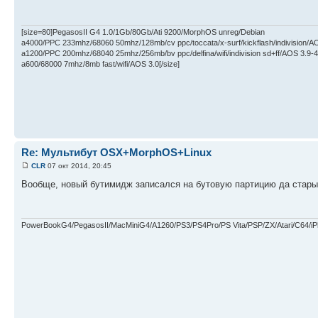
[size=80]PegasosII G4 1.0/1Gb/80Gb/Ati 9200/MorphOS unreg/Debian
a4000/PPC 233mhz/68060 50mhz/128mb/cv ppc/toccata/x-surf/kickflash/indivision/A
a1200/PPC 200mhz/68040 25mhz/256mb/bv ppc/delfina/wifi/indivision sd+ff/AOS 3.9-4
a600/68000 7mhz/8mb fast/wifi/AOS 3.0[/size]
Re: Мультибут OSX+MorphOS+Linux
CLR
07 окт 2014, 20:45
Вообще, новый бутимидж записался на бутовую партицию да стары
PowerBookG4/PegasosII/MacMiniG4/A1260/PS3/PS4Pro/PS Vita/PSP/ZX/Atari/C64/i