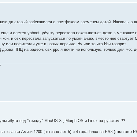
ицию да старый забекапился с постфиксом временем-датой. Насколько п
 еще и слетел yaboot, убунту перестала показываться даже в менюшке по
чкой, и osx перестала запускаться по умолчанию, вместо нее стартует
 ну или пофиксили уже в новых версиях. Ну или то что Изи говорит.
Д дрова ППЦ на радеон, osx ppc я почти не использую, только для мос д
V
ультибута под "триаду" MacOS X , Morph OS и Linux на русском ??
пыт юзанья Амиги 1200 (активно лет 5) и 4 года Linux на PS3 (там тоже 