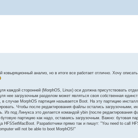
 ковыряционный анализ, но в итоге все работает отлично. Хочу описать
 для каждой сторонней (MorphOS, Linux) оси должна присутствовать отд
- для нее загрузочным разделом может являться своя собственная единс
ap, в случае MorphOS партиция называется Boot. На эту партицию инстал
ировать. Чтобы после редактирования файлы остались загрузочными, их
арь. Из под Линукса это делается командой ybin (после редактирования 
на бутовую партицию как надо, оставаясь загрузочным. Важно: бутовая п
а HFSSetMacBoot. Разработчики прямо так и пишут: "You need to call H
omputer will not be able to boot MorphOS!"