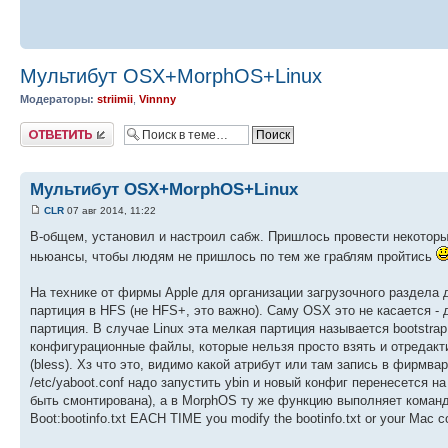
Мультибут OSX+MorphOS+Linux
Модераторы:
striimii
,
Vinnny
Ответить
Мультибут OSX+MorphOS+Linux
CLR
07 авг 2014, 11:22
В-общем, установил и настроил сабж. Пришлось провести некоторый
ньюансы, чтобы людям не пришлось по тем же граблям пройтись
На технике от фирмы Apple для организации загрузочного раздела
партиция в HFS (не HFS+, это важно). Саму OSX это не касается 
партиция. В случае Linux эта мелкая партиция называется bootstr
конфигурационные файлы, которые нельзя просто взять и отредакт
(bless). Хз что это, видимо какой атрибут или там запись в фирмв
/etc/yaboot.conf надо запустить ybin и новый конфиг перенесется 
быть смонтирована), а в MorphOS ту же функцию выполняет команд
Boot:bootinfo.txt EACH TIME you modify the bootinfo.txt or your Mac c