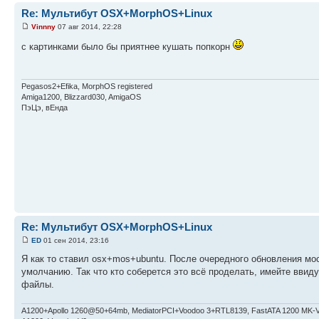
Re: Мультибут OSX+MorphOS+Linux
Vinnny
07 авг 2014, 22:28
с картинками было бы приятнее кушать попкорн
Pegasos2+Efika, MorphOS registered
Amiga1200, Blizzard030, AmigaOS
ПэЦэ, вЕнда
Re: Мультибут OSX+MorphOS+Linux
ED
01 сен 2014, 23:16
Я как то ставил osx+mos+ubuntu. После очередного обновления мос,
умолчанию. Так что кто соберется это всё проделать, имейте ввид
файлы.
A1200+Apollo 1260@50+64mb, MediatorPCI+Voodoo 3+RTL8139, FastATA 1200 MK-