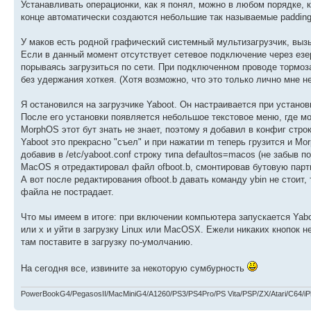
Устанавливать операционки, как я понял, можно в любом порядке, к
конце автоматически создаются небольшие так называемые padding 
У маков есть родной графический системный мультизагрузчик, вызы
Если в данный момент отсутствует сетевое подключение через езерн
порываясь загрузиться по сети. При подключенном проводе тормоз
без удержания хоткея. (Хотя возможно, что это только лично мне н
Я остановился на загрузчике Yaboot. Он настраивается при установк
После его установки появляется небольшое текстовое меню, где мож
MorphOS этот бут знать не знает, поэтому я добавил в конфиг стр
Yaboot это прекрасно "съел" и при нажатии m теперь грузится и M
добавив в /etc/yaboot.conf строку типа defaultos=macos (не забыв 
MacOS я отредактировал файл ofboot.b, смонтировав бутовую парти
А вот после редактирования ofboot.b давать команду ybin не стоит,
файла не пострадает.
Что мы имеем в итоге: при включении компьютера запускается Yabo
или x и уйти в загрузку Linux или MacOSX. Ежели никаких кнопок н
там поставите в загрузку по-умолчанию.
На сегодня все, извините за некоторую сумбурность
PowerBookG4/PegasosII/MacMiniG4/A1260/PS3/PS4Pro/PS Vita/PSP/ZX/Atari/C64/i