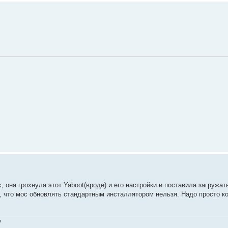
 она грохнула этот Yaboot(вроде) и его настройки и поставила загружат
у, что мос обновлять стандартным инсталлятором нельзя. Надо просто к
V