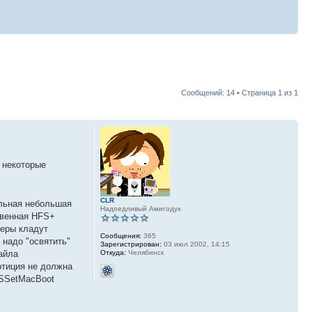
Сообщений: 14 • Страница
1
из
1
 некоторые
CLR
ельная небольшая
Надоедливый Амигодух
твенная HFS+
леры кладут
Сообщения:
365
 надо "освятить"
Зарегистрирован:
03 июл 2002, 14:15
Откуда:
Челябинск
файла
артиция не должна
FSSetMacBoot