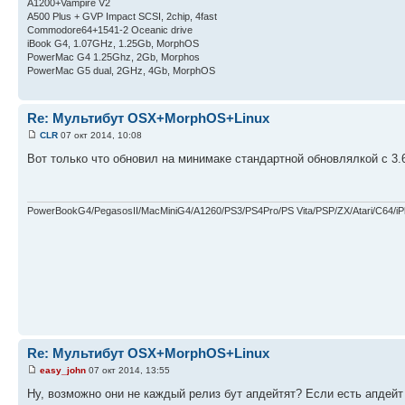
A1200+Vampire V2
А500 Plus + GVP Impact SCSI, 2chip, 4fast
Commodore64+1541-2 Oceanic drive
iBook G4, 1.07GHz, 1.25Gb, MorphOS
PowerMac G4 1.25Ghz, 2Gb, Morphos
PowerMac G5 dual, 2GHz, 4Gb, MorphOS
Re: Мультибут OSX+MorphOS+Linux
CLR
07 окт 2014, 10:08
Вот только что обновил на минимаке стандартной обновлялкой с 3.6 
PowerBookG4/PegasosII/MacMiniG4/A1260/PS3/PS4Pro/PS Vita/PSP/ZX/Atari/C64/i
Re: Мультибут OSX+MorphOS+Linux
easy_john
07 окт 2014, 13:55
Ну, возможно они не каждый релиз бут апдейтят? Если есть апдейт 