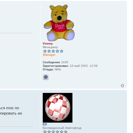
Vinnny
Менеджер
Сообщения:
2435
Зарегистрирован:
18 май 2002, 12:56
Откуда:
NiNo
ься mos по
опировать ее
ED
Беспардонный Амигофлуд