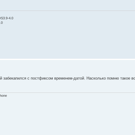
OS3.9-4.0
.0
й забекапился с постфиксом временем-датой. Насколько помню такое вс
Phone