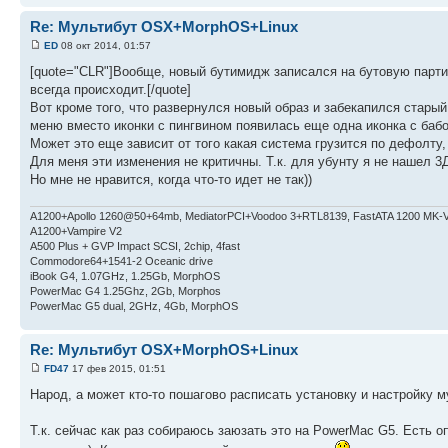
Re: Мультибут OSX+MorphOS+Linux
ED
08 окт 2014, 01:57
[quote="CLR"]Вообще, новый бутимидж записался на бутовую парт
всегда происходит.[/quote]
Вот кроме того, что развернулся новый образ и забекапился старый
меню вместо иконки с пингвином появилась еще одна иконка с бабо
Может это еще зависит от того какая система грузится по дефолту,
Для меня эти изменения не критичны. Т.к. для убунту я не нашел 3
Но мне не нравится, когда что-то идет не так))
A1200+Apollo 1260@50+64mb, MediatorPCI+Voodoo 3+RTL8139, FastATA 1200 MK-
A1200+Vampire V2
А500 Plus + GVP Impact SCSI, 2chip, 4fast
Commodore64+1541-2 Oceanic drive
iBook G4, 1.07GHz, 1.25Gb, MorphOS
PowerMac G4 1.25Ghz, 2Gb, Morphos
PowerMac G5 dual, 2GHz, 4Gb, MorphOS
Re: Мультибут OSX+MorphOS+Linux
FD47
17 фев 2015, 01:51
Народ, а может кто-то пошагово расписать установку и настройку м
Т.к. сейчас как раз собираюсь заюзать это на PowerMac G5. Есть о