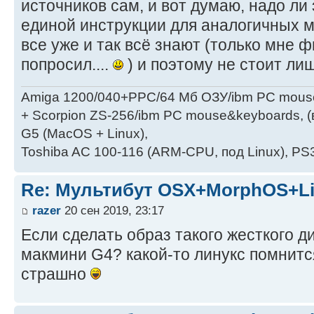
источников сам, и вот думаю, надо ли
единой инструкции для аналогичных мн
все уже и так всё знают (только мне ф
попросил....
) и поэтому не стоит ли
Amiga 1200/040+PPC/64 Мб ОЗУ/ibm PC mous
+ Scorpion ZS-256/ibm PC mouse&keyboards, (
G5 (MacOS + Linux),
Toshiba AC 100-116 (ARM-CPU, под Linux), PS3
Re: Мультибут OSX+MorphOS+L
razer
20 сен 2019, 23:17
Если сделать образ такого жесткого ди
макмини G4? какой-то линукс помнитс
страшно