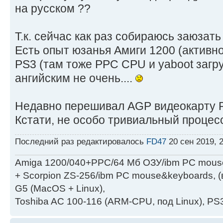
на русском ??
Т.к. сейчас как раз собираюсь заюзат
Есть опыт юзанья Амиги 1200 (активно 
PS3 (там тоже PPC CPU и yaboot загру
ангийским не очень....
Недавно перешивал АGP видеокарту Ra
Кстати, не особо тривиальный процесс 
Последний раз редактировалось
FD47
20 сен 2019, 2
Amiga 1200/040+PPC/64 Мб ОЗУ/ibm PC mous
+ Scorpion ZS-256/ibm PC mouse&keyboards, (
G5 (MacOS + Linux),
Toshiba AC 100-116 (ARM-CPU, под Linux), PS3