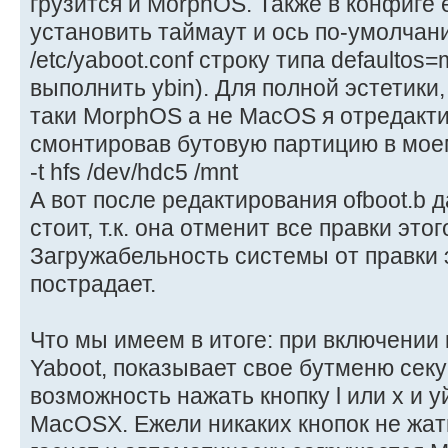
грузится и MorphOS. Также в конфиге
установить таймаут и ось по-умолчан
/etc/yaboot.conf строку типа defaultos
выполнить ybin). Для полной эстетики
таки MorphOS а не MacOS я отредакти
смонтировав бутовую партицию в мое
-t hfs /dev/hdc5 /mnt
А вот после редактирования ofboot.b д
стоит, т.к. она отменит все правки это
Загружабельность системы от правки 
пострадает.
Что мы имеем в итоге: при включении
Yaboot, показывает свое бутменю сек
возможность нажать кнопку l или x и уй
MacOSX. Ежели никаких кнопок не жать