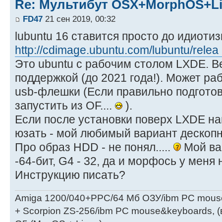
Re: Мультибут OSX+MorphOS+L
FD47
21 сен 2019, 00:32
lubuntu 16 ставится просто до идиоти
http://cdimage.ubuntu.com/lubuntu/relea 
Это ubuntu c рабочим столом LXDE. В
поддержкой (до 2021 года!). Может работ
usb-флешки (Если правильно подготов
запустить из ОF....
).
Если после установки поверх LXDE на
юзать - мой любимый вариант дескопн
Про образ HDD - не понял.....
Мой вам
-64-бит, G4 - 32, да и морфось у меня
Инструкцию писать?
Amiga 1200/040+PPC/64 Мб ОЗУ/ibm PC mous
+ Scorpion ZS-256/ibm PC mouse&keyboards, (