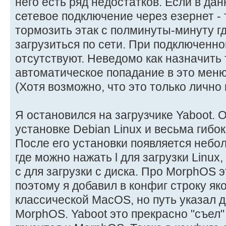
него есть ряд недостатков. Если в да
сетевое подключение через езернет - т
тормозить этак с полминуты-минуту г
загрузиться по сети. При подключенн
отсутствуют. Неведомо как назначить
автоматическое попадание в это меню
(Хотя возможно, что это только лично
Я остановился на загрузчике Yaboot. 
установке Debian Linux и весьма гибо
После его установки появляется небо
где можно нажать l для загрузки Linux
с для загрузки с диска. Про MorphOS эт
поэтому я добавил в конфиг строку як
классической MacOS, но путь указал 
MorphOS. Yaboot это прекрасно "съел"