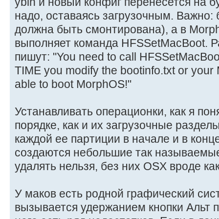
ybin и новый конфиг перенесется на б
надо, оставаясь загрузочным. Важно: 
должна быть смонтирована), а в Mor
выполняет команда HFSSetMacBoot. Р
пишут: "You need to call HFSSetMacBoot
TIME you modify the bootinfo.txt or your
able to boot MorphOS!"
Устанавливать операционки, как я пон
порядке, как и их загрузочные раздел
каждой ее партиции в начале и в конц
создаются небольшие так называемые
удалять нельзя, без них OSX вроде как
У маков есть родной графический сис
вызывается удержанием кнопки Альт п