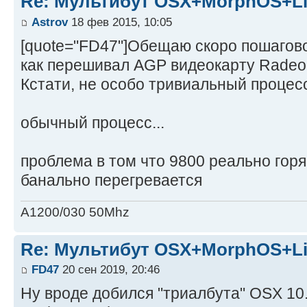
Re: Мультибут OSX+MorphOS+L
Astrov
18 фев 2015, 10:05
[quote="FD47"]Обещаю скоро пошагов
как перешивал АGP видеокарту Radeon
Кстати, не особо тривиальный процесс б
обычный процесс...
проблема в том что 9800 реально горя
банально перегревается
A1200/030 50Mhz
Re: Мультибут OSX+MorphOS+L
FD47
20 сен 2019, 20:46
Ну вроде добился "триалбута" OSX 10.5