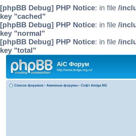
[phpBB Debug] PHP Notice
: in file
/inc
key "cached"
[phpBB Debug] PHP Notice
: in file
/inc
key "normal"
[phpBB Debug] PHP Notice
: in file
/inc
key "total"
AiC Форум
http://www.amiga.org.ru/
Список форумов
‹
Амижные форумы
‹
Софт Amiga NG