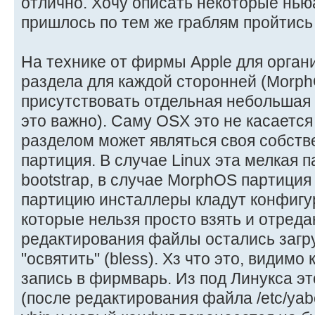
отлично. Хочу описать некоторые нью
пришлось по тем же граблям пройтис
На технике от фирмы Apple для орган
раздела для каждой сторонней (Morph
присутствовать отдельная небольшая 
это важно). Саму OSX это не касается
разделом может являться своя собст
партиция. В случае Linux эта мелкая 
bootstrap, в случае MorphOS партиция
партицию инсталлеры кладут конфиг
которые нельзя просто взять и отреда
редактирования файлы остались загр
"освятить" (bless). Хз что это, видимо
запись в фирмварь. Из под Линукса эт
(после редактирования файла /etc/yab