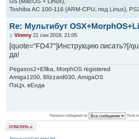
G5 (MacOS + Linux),
Toshiba AC 100-116 (ARM-CPU, под Linux), PS3
Re: Мультибут OSX+MorphOS+L
Vinnny
21 сен 2019, 21:05
[quote="FD47"]Инструкцию писать?[/qu
да!
Pegasos2+Efika, MorphOS registered
Amiga1200, Blizzard030, AmigaOS
ПэЦэ, вЕнда
Показать сообщения за:
Поле с
Ответить
Вернуться в Софт Amiga NG