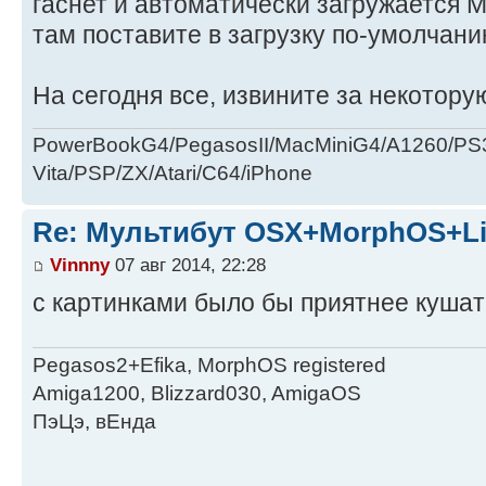
гаснет и автоматически загружается M
там поставите в загрузку по-умолчани
На сегодня все, извините за некотор
PowerBookG4/PegasosII/MacMiniG4/A1260/PS
Vita/PSP/ZX/Atari/C64/iPhone
Re: Мультибут OSX+MorphOS+L
Vinnny
07 авг 2014, 22:28
с картинками было бы приятнее куша
Pegasos2+Efika, MorphOS registered
Amiga1200, Blizzard030, AmigaOS
ПэЦэ, вЕнда