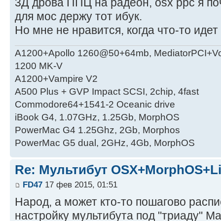
3Д дрова ППЦ на радеон, osx ppc я по
для мос держу тот ибук.
Но мне не нравится, когда что-то идет 
A1200+Apollo 1260@50+64mb, MediatorPCI+V
1200 MK-V
A1200+Vampire V2
А500 Plus + GVP Impact SCSI, 2chip, 4fast
Commodore64+1541-2 Oceanic drive
iBook G4, 1.07GHz, 1.25Gb, MorphOS
PowerMac G4 1.25Ghz, 2Gb, Morphos
PowerMac G5 dual, 2GHz, 4Gb, MorphOS
Re: Мультибут OSX+MorphOS+L
FD47
17 фев 2015, 01:51
Народ, а может кто-то пошагово распи
настройку мультибута под "триаду" Ma