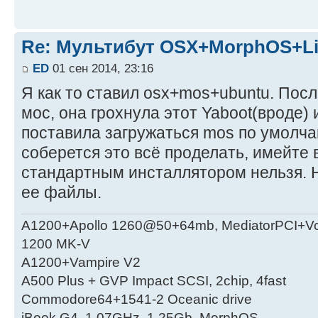
Re: Мультибут OSX+MorphOS+L
ED
01 сен 2014, 23:16
Я как то ставил osx+mos+ubuntu. Пос
мос, она грохнула этот Yaboot(вроде) 
поставила загружаться mos по умолчан
соберется это всё проделать, имейте 
стандартным инсталлятором нельзя. 
ее файлы.
A1200+Apollo 1260@50+64mb, MediatorPCI+V
1200 MK-V
A1200+Vampire V2
А500 Plus + GVP Impact SCSI, 2chip, 4fast
Commodore64+1541-2 Oceanic drive
iBook G4, 1.07GHz, 1.25Gb, MorphOS