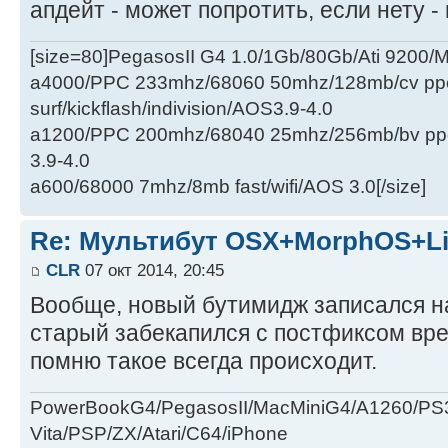
апдейт - может попротить, если нету -
[size=80]PegasosII G4 1.0/1Gb/80Gb/Ati 9200
a4000/PPC 233mhz/68060 50mhz/128mb/cv ppc/
surf/kickflash/indivision/AOS3.9-4.0
a1200/PPC 200mhz/68040 25mhz/256mb/bv ppc/de
3.9-4.0
a600/68000 7mhz/8mb fast/wifi/AOS 3.0[/size]
Re: Мультибут OSX+MorphOS+L
CLR
07 окт 2014, 20:45
Вообще, новый бутимидж записался н
старый забекапился с постфиксом вр
помню такое всегда происходит.
PowerBookG4/PegasosII/MacMiniG4/A1260/PS
Vita/PSP/ZX/Atari/C64/iPhone