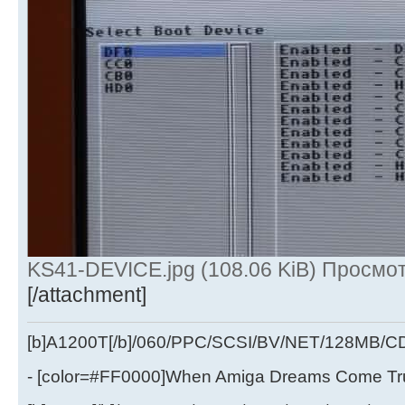
KS41-DEVICE.jpg (108.06 KiB) Просмо
[/attachment]
[b]A1200T[/b]/060/PPC/SCSI/BV/NET/128MB
- [color=#FF0000]When Amiga Dreams Come True