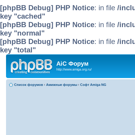
[phpBB Debug] PHP Notice
: in file
/inc
key "cached"
[phpBB Debug] PHP Notice
: in file
/inc
key "normal"
[phpBB Debug] PHP Notice
: in file
/inc
key "total"
AiC Форум
http://www.amiga.org.ru/
Список форумов
‹
Амижные форумы
‹
Софт Amiga NG