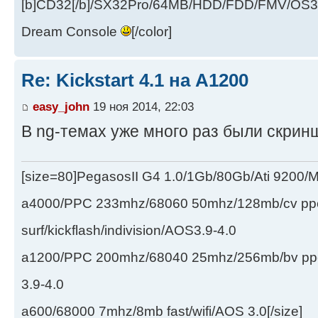
[b]CD32[/b]/SX32Pro/64MB/HDD/FDD/FMV/OS39
Dream Console
[/color]
Re: Kickstart 4.1 на А1200
easy_john
19 ноя 2014, 22:03
В ng-темах уже много раз были скрин
[size=80]PegasosII G4 1.0/1Gb/80Gb/Ati 9200
a4000/PPC 233mhz/68060 50mhz/128mb/cv ppc/
surf/kickflash/indivision/AOS3.9-4.0
a1200/PPC 200mhz/68040 25mhz/256mb/bv ppc/de
3.9-4.0
a600/68000 7mhz/8mb fast/wifi/AOS 3.0[/size]