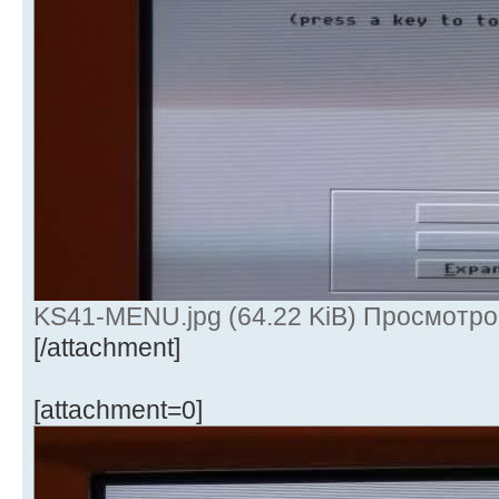
KS41-MENU.jpg (64.22 KiB) Просмотро
[/attachment]
[attachment=0]