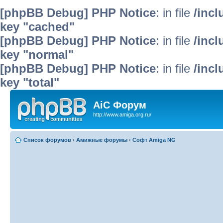
[phpBB Debug] PHP Notice
: in file
/inc
key "cached"
[phpBB Debug] PHP Notice
: in file
/inc
key "normal"
[phpBB Debug] PHP Notice
: in file
/inc
key "total"
AiC Форум
http://www.amiga.org.ru/
Список форумов
‹
Амижные форумы
‹
Софт Amiga NG