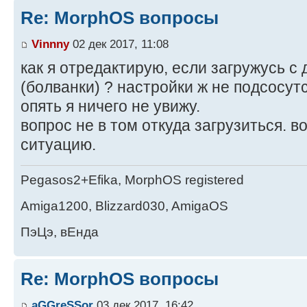
Re: MorphOS вопросы
Vinnny
02 дек 2017, 11:08
как я отредактирую, если загружусь с
(болванки) ? настройки ж не подсосутс
опять я ничего не увижу.
вопрос не в том откуда загрузиться. в
ситуацию.
Pegasos2+Efika, MorphOS registered
Amiga1200, Blizzard030, AmigaOS
ПэЦэ, вЕнда
Re: MorphOS вопросы
aGGreSSor
03 дек 2017, 16:42