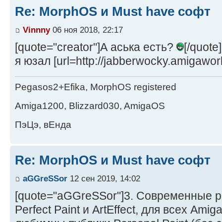
Re: MorphOS и Must have софт
Vinnny
06 ноя 2018, 22:17
[quote="creator"]А аська есть?
[/quote]
я юзал [url=http://jabberwocky.amigawor
Pegasos2+Efika, MorphOS registered
Amiga1200, Blizzard030, AmigaOS
ПэЦэ, вЕнда
Re: MorphOS и Must have софт
aGGreSSor
12 сен 2019, 14:02
[quote="aGGreSSor"]3. Современные 
Perfect Paint и ArtEffect, для всех Am