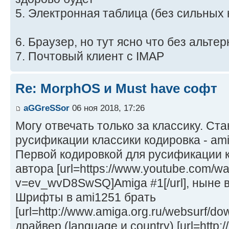
5. Электронная таблица (без сильных 
6. Браузер, но тут ясно что без альте
7. Почтовый клиент с IMAP
Re: MorphOS и Must have софт
aGGreSSor
06 ноя 2018, 17:26
Могу отвечать только за классику. Ст
русификации классики кодировка - ami
Первой кодировкой для русификации к
автора [url=https://www.youtube.com/w
v=ev_wvD8SwSQ]Amiga #1[/url], ныне в
Шрифты в ami1251 брать
[url=http://www.amiga.org.ru/websurf/dow
драйвер (language и country) [url=http:/