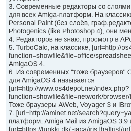
3. Современные редакторы со слоями Per
для всех Amiga-платформ. На класси
Personal Paint (без слоёв, граф.редак
Photogenics (like Photoshop 4), они м
4. Редакторов не знаю, просмотр в APd
5. TurboCalc, на классике, [url=http://os
function=showfile&file=office/spreadsheet/i
AmigaOS 4.
6. Из современных "тоже браузеров" Od
для AmigaOS 4 называется
[url=http://www.os4depot.net/index.php?
function=showfile&file=network/browser/ti
Тоже браузеры AWeb, Voyager 3 и IBro
7. [url=http://aminet.net/search?query=
платформ, Amiga Mail из AmigaOS 3.9 
[url=https://tunkki.dk/~jaca/iris.lha]Iris[/