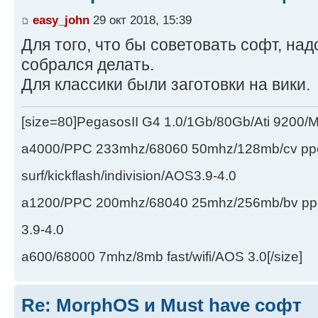
easy_john
29 окт 2018, 15:39
Для того, что бы советовать софт, над
собрался делать.
Для классики были заготовки на вики.
[size=80]PegasosII G4 1.0/1Gb/80Gb/Ati 9200
a4000/PPC 233mhz/68060 50mhz/128mb/cv ppc/
surf/kickflash/indivision/AOS3.9-4.0
a1200/PPC 200mhz/68040 25mhz/256mb/bv ppc/de
3.9-4.0
a600/68000 7mhz/8mb fast/wifi/AOS 3.0[/size]
Re: MorphOS и Must have софт