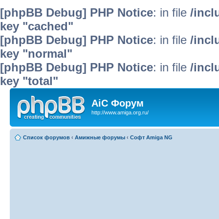
[phpBB Debug] PHP Notice
: in file
/inc
key "cached"
[phpBB Debug] PHP Notice
: in file
/inc
key "normal"
[phpBB Debug] PHP Notice
: in file
/inc
key "total"
AiC Форум
http://www.amiga.org.ru/
Список форумов
‹
Амижные форумы
‹
Софт Amiga NG