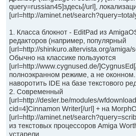
query=russian45]здесь[/url], локализа
[url=http://aminet.net/search?query=total
1. Класса блокнот - EditPad из AmigaOS
редакторов (например, популярный
[url=http://shinkuro.altervista.org/amiga
Обычно на классике пользуются
[url=http://www.cygnused.de/]CygnusEd[
полноэкранном режиме, а не оконном.
наворотить IDE на базе текстового ре
2. Современный
[url=http://desler.be/modules/wfdownloa
cid=4]Cinnamon Writer[/url] + на Morph
[url=http://aminet.net/search?query=scrib
из текстовых процессоров Amiga Worth 
устарели.