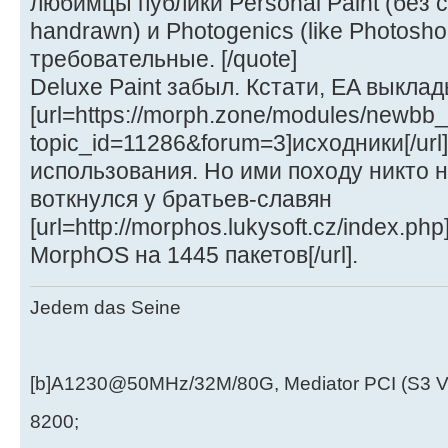
любимцы публики Personal Paint (без 
handrawn) и Photogenics (like Photosho
требовательные. [/quote]
Deluxe Paint забыл. Кстати, EA выкла
[url=https://morph.zone/modules/newbb_
topic_id=11286&forum=3]исходники[/ur
использования. Но ими походу никто н
воткнулся у братьев-славян
[url=http://morphos.lukysoft.cz/index.p
MorphOS на 1445 пакетов[/url].
Jedem das Seine
[b]A1230@50MHz/32M/80G, Mediator PCI (S3 
8200;