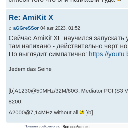
Re: AmiKit X
aGGreSSor
04 авг 2023, 01:52
Сейчас AmiKit XE научился запускать 
там напихано - действительно чёрт но
Но выглядит симпатично:
https://yout
Jedem das Seine
[b]A1230@50MHz/32M/80G, Mediator PCI (S3 
8200;
A2000@7,14MHz without all
[/b]
Показать сообщения за: