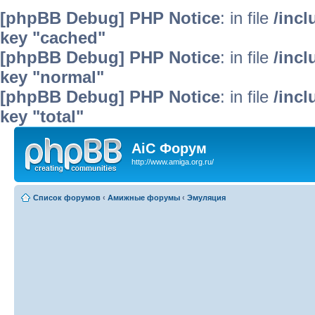
[phpBB Debug] PHP Notice
: in file
/inc
key "cached"
[phpBB Debug] PHP Notice
: in file
/inc
key "normal"
[phpBB Debug] PHP Notice
: in file
/inc
key "total"
AiC Форум
http://www.amiga.org.ru/
Список форумов
‹
Амижные форумы
‹
Эмуляция