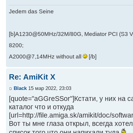
Jedem das Seine
[b]A1230@50MHz/32M/80G, Mediator PCI (S3 
8200;
A2000@7,14MHz without all
[/b]
Re: AmiKit X
Black
15 мар 2022, 23:03
[quote="aGGreSSor"]Кстати, у них на 
каталог что и откуда
[url=http://file.amiga.sk/amikit/doc/softwa
Вот ты мне глаза открыл, всегда хоте
список того что они напихали туда