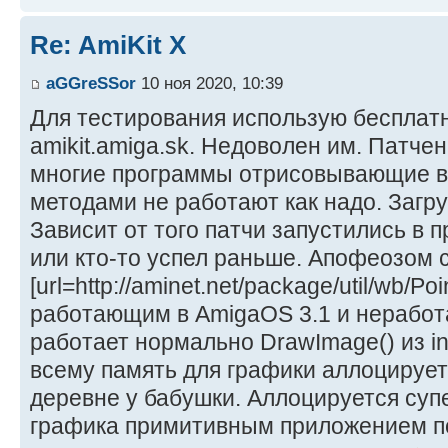
Re: AmiKit X
aGGreSSor
10 ноя 2020, 10:39
Для тестирования использую бесплатн
amikit.amiga.sk. Недоволен им. Патч
многие программы отрисовывающие 
методами не работают как надо. Загру
Зависит от того патчи запустились в
или кто-то успел раньше. Апофеозом с
[url=http://aminet.net/package/util/wb/Poi
работающим в AmigaOS 3.1 и неработа
работает нормально DrawImage() из intui
всему память для графики аллоцируетс
деревне у бабушки. Аллоцируется суп
графика примитивным приложением п