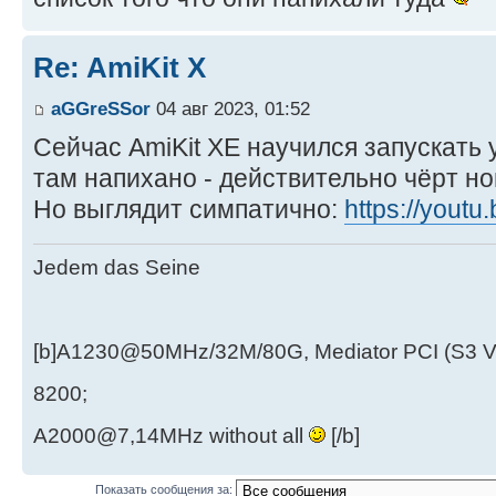
Re: AmiKit X
aGGreSSor
04 авг 2023, 01:52
Сейчас AmiKit XE научился запускать 
там напихано - действительно чёрт но
Но выглядит симпатично:
https://yout
Jedem das Seine
[b]A1230@50MHz/32M/80G, Mediator PCI (S3 
8200;
A2000@7,14MHz without all
[/b]
Показать сообщения за: