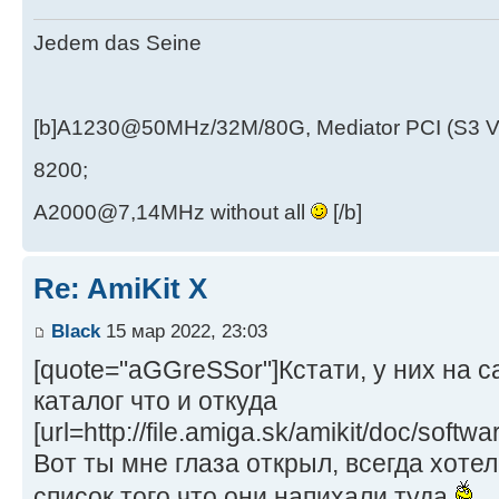
Jedem das Seine
[b]A1230@50MHz/32M/80G, Mediator PCI (S3 
8200;
A2000@7,14MHz without all
[/b]
Re: AmiKit X
Black
15 мар 2022, 23:03
[quote="aGGreSSor"]Кстати, у них на 
каталог что и откуда
[url=http://file.amiga.sk/amikit/doc/softwa
Вот ты мне глаза открыл, всегда хоте
список того что они напихали туда