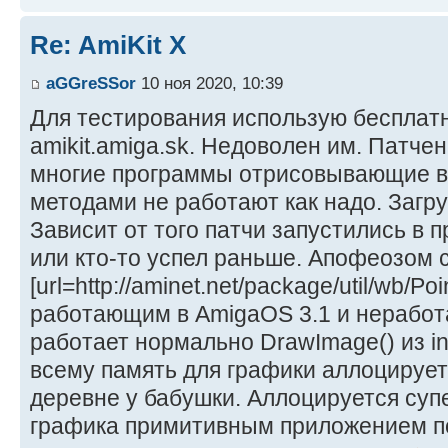
Re: AmiKit X
aGGreSSor
10 ноя 2020, 10:39
Для тестирования использую бесплатн
amikit.amiga.sk. Недоволен им. Патч
многие программы отрисовывающие 
методами не работают как надо. Загру
Зависит от того патчи запустились в
или кто-то успел раньше. Апофеозом с
[url=http://aminet.net/package/util/wb/Poi
работающим в AmigaOS 3.1 и неработа
работает нормально DrawImage() из intui
всему память для графики аллоцируетс
деревне у бабушки. Аллоцируется суп
графика примитивным приложением п