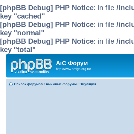
[phpBB Debug] PHP Notice
: in file
/inc
key "cached"
[phpBB Debug] PHP Notice
: in file
/inc
key "normal"
[phpBB Debug] PHP Notice
: in file
/inc
key "total"
AiC Форум
http://www.amiga.org.ru/
Список форумов
‹
Амижные форумы
‹
Эмуляция