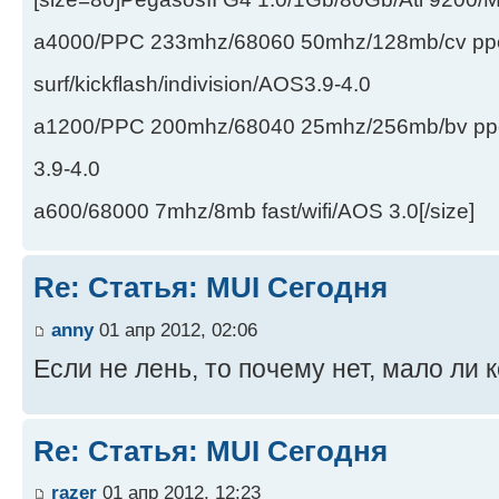
a4000/PPC 233mhz/68060 50mhz/128mb/cv ppc/
surf/kickflash/indivision/AOS3.9-4.0
a1200/PPC 200mhz/68040 25mhz/256mb/bv ppc/de
3.9-4.0
a600/68000 7mhz/8mb fast/wifi/AOS 3.0[/size]
Re: Статья: MUI Сегодня
anny
01 апр 2012, 02:06
Если не лень, то почему нет, мало ли 
Re: Статья: MUI Сегодня
razer
01 апр 2012, 12:23