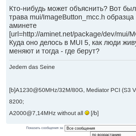
Кто-нибудь может объяснить? Вот был
трава mui/ImageButton_mcc.h образца 
аминете
[url=http://aminet.net/package/dev/mui/
Куда оно делось в MUI 5, как люди живу
меняют и тогда - где берут?
Jedem das Seine
[b]A1230@50MHz/32M/80G, Mediator PCI (S3 
8200;
A2000@7,14MHz without all
[/b]
Показать сообщения за: