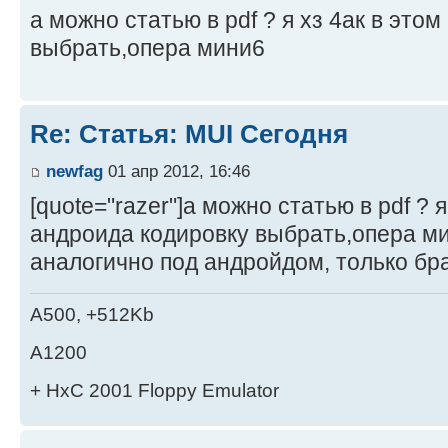
а можно статью в pdf ? я хз 4ак в это
выбрать,опера мини6
Re: Статья: MUI Сегодня
newfag
01 апр 2012, 16:46
[quote="razer"]а можно статью в pdf ? я
андроида кодировку выбрать,опера ми
аналогично под андройдом, только бр
A500, +512Kb
A1200
+ HxC 2001 Floppy Emulator