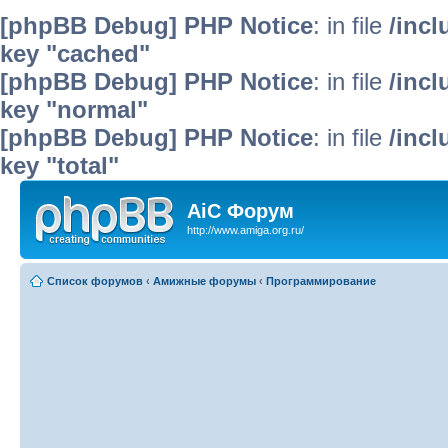
[phpBB Debug] PHP Notice
: in file
/inc
key "cached"
[phpBB Debug] PHP Notice
: in file
/inc
key "normal"
[phpBB Debug] PHP Notice
: in file
/inc
key "total"
AiC Форум
http://www.amiga.org.ru/
Список форумов
‹
Амижные форумы
‹
Программирование