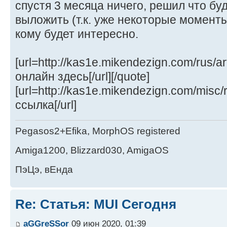
спустя 3 месяца ничего, решил что бу
выложить (т.к. уже некоторые момент
кому будет интересно.
[url=http://kas1e.mikendezign.com/rus/a
онлайн здесь[/url][/quote]
[url=http://kas1e.mikendezign.com/misc/
ссылка[/url]
Pegasos2+Efika, MorphOS registered
Amiga1200, Blizzard030, AmigaOS
ПэЦэ, вЕнда
Re: Статья: MUI Сегодня
aGGreSSor
09 июн 2020, 01:39