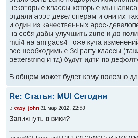
некоторые классы которые мы написал
отдали арос-девелоперам и они их так
и один из качественных арос-девелопе
на себя дабы улучшить zune и до поли
mui4 на amigaos4 тоже куча изменени
все необходимые 3d party классы (такие 
betterstring и тд) будут идти по дефолту
В общем может будет кому полезно дл
Re: Статья: MUI Сегодня
easy_john
31 мар 2012, 22:58
Запихнуть в вики?
[size=80]PegasosII G4 1.0/1Gb/80Gb/Ati 9200