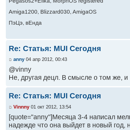
Pegasos2+Efika, MorphOS registered
Amiga1200, Blizzard030, AmigaOS
ПэЦэ, вЕнда
Re: Статья: MUI Сегодня
anny
04 апр 2012, 00:43
@vinny
Не, другая децл. В смысле о том же, и 
Re: Статья: MUI Сегодня
Vinnny
01 окт 2012, 13:54
[quote="anny"]Месяца 3-4 написал мел
надежде что она выйдет в новый год, но