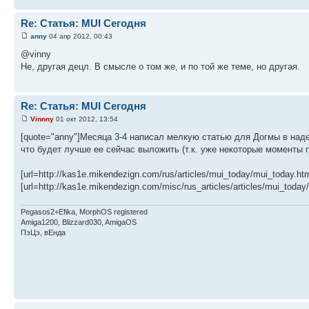
Re: Статья: MUI Сегодня
anny
04 апр 2012, 00:43
@vinny
Не, другая децл. В смысле о том же, и по той же теме, но другая.
Re: Статья: MUI Сегодня
Vinnny
01 окт 2012, 13:54
[quote="anny"]Месяца 3-4 написал мелкую статью для Догмы в надеж
что будет лучше ее сейчас выложить (т.к. уже некоторые моменты 
[url=http://kas1e.mikendezign.com/rus/articles/mui_today/mui_today.htm
[url=http://kas1e.mikendezign.com/misc/rus_articles/articles/mui_toda
Pegasos2+Efika, MorphOS registered
Amiga1200, Blizzard030, AmigaOS
ПэЦэ, вЕнда