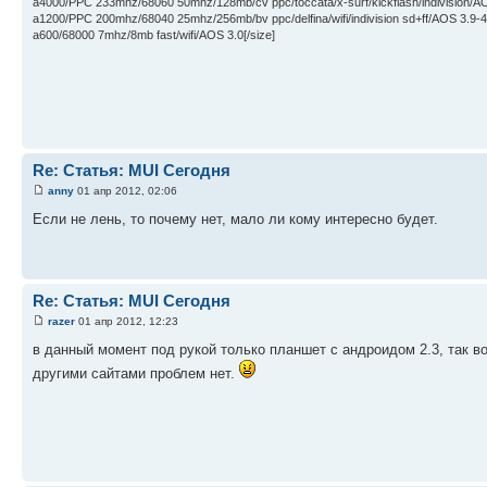
a4000/PPC 233mhz/68060 50mhz/128mb/cv ppc/toccata/x-surf/kickflash/indivision/A
a1200/PPC 200mhz/68040 25mhz/256mb/bv ppc/delfina/wifi/indivision sd+ff/AOS 3.9-4
a600/68000 7mhz/8mb fast/wifi/AOS 3.0[/size]
Re: Статья: MUI Сегодня
anny
01 апр 2012, 02:06
Если не лень, то почему нет, мало ли кому интересно будет.
Re: Статья: MUI Сегодня
razer
01 апр 2012, 12:23
в данный момент под рукой только планшет с андроидом 2.3, так в
другими сайтами проблем нет.