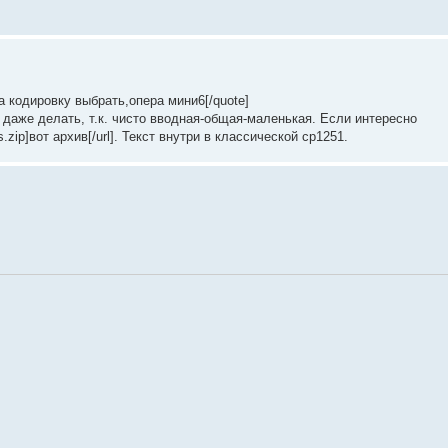
да кодировку выбрать,опера мини6[/quote]
df даже делать, т.к. чисто вводная-общая-маленькая. Если интересно
s.zip]вот архив[/url]. Текст внутри в классической cp1251.