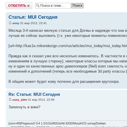
Ответить
Статья: MUI Сегодня
anny
31 мар 2012, 22:41
Месяца 3-4 написал мелкую статью для Догмы в надежде что она вый
лучше ее сейчас выложить (т.к. уже некоторые моменты поменялись
[url=http://kas1e.mikendezign.com/rus/articles/mui_today/mui_today.ht
Правда как я сказал уже все несколько изменилось. В частности в 
изменениям в лучшую сторону), некоторые классы которые мы напис
ну и один из качественных арос-девелоперов (Neil) взял смелость 
изменений и дополнений (теперь все необходимые 3d party классы (так
В общем может будет кому полезно для расширения кругозора.
Re: Статья: MUI Сегодня
easy_john
31 мар 2012, 22:58
Запихнуть в вики?
[size=80]PegasosII G4 1.0/1Gb/80Gb/Ati 9200/MorphOS unreg/Debian