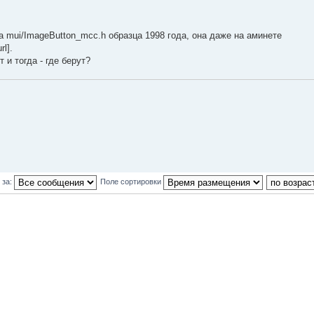
 mui/ImageButton_mcc.h образца 1998 года, она даже на аминете
l].
 и тогда - где берут?
 за:
Поле сортировки
и: 1
Наша кома