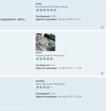
anny
Беспардонный Амигофлуд
Сообщения:
1267
 поднимать имхо ,
Зарегистрирован:
05 дек 2004, 01:22
razer
Надоедливый Амигодух
Сообщения:
471
Зарегистрирован:
12 фев 2007, 17:58
newfag
Престарелый Амигодум
Сообщения:
176
Зарегистрирован:
08 мар 2012, 15:08