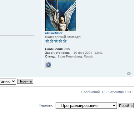
aGGreSSor
Надоедливый Амигодух
Сообщения:
365
Зарегистрирован:
10 фев 2004, 12:41
Откуда:
Saint-Petersburg, Russia
Сообщений: 12 • Страница
1
из
1
Перейти:
нда
•
Удалить cookies конференции
• Часовой пояс: UTC + 4 часа [ Летнее время ]