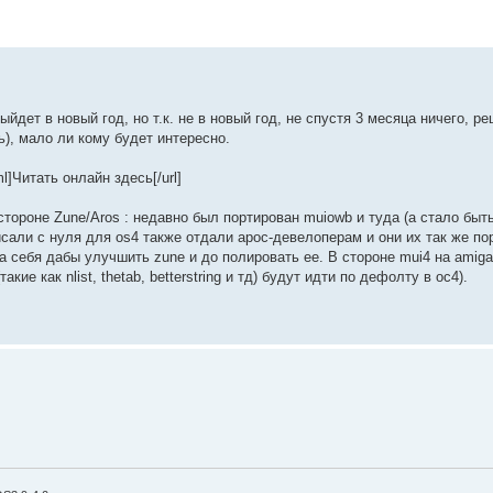
дет в новый год, но т.к. не в новый год, не спустя 3 месяца ничего, ре
), мало ли кому будет интересно.
ml]Читать онлайн здесь[/url]
стороне Zune/Aros : недавно был портирован muiowb и туда (а стало быт
али с нуля для os4 также отдали арос-девелоперам и они их так же пор
на себя дабы улучшить zune и до полировать ее. В стороне mui4 на amig
ие как nlist, thetab, betterstring и тд) будут идти по дефолту в ос4).