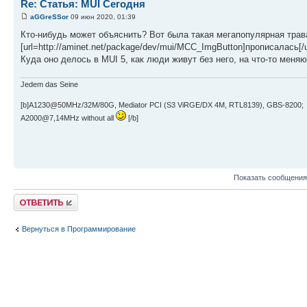
Re: Статья: MUI Сегодня
aGGreSSor
09 июн 2020, 01:39
Кто-нибудь может объяснить? Вот была такая мегапопулярная трава
[url=http://aminet.net/package/dev/mui/MCC_ImgButton]прописалась[/ur
Куда оно делось в MUI 5, как люди живут без него, на что-то меняют
Jedem das Seine
[b]A1230@50MHz/32M/80G, Mediator PCI (S3 ViRGE/DX 4M, RTL8139), GBS-8200;
A2000@7,14MHz without all
[/b]
Показать сообщения
Ответить
Вернуться в Программирование
КТО СЕЙЧАС НА КОНФЕРЕНЦИИ
Сейчас этот форум просматривают: нет зарегистрированных пользователей и гост
Список форумов