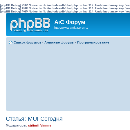
[phpBB Debug] PHP Notice
: in file
/includes/db/dbal.php
on line
112
:
Undefined array key "c
[phpBB Debug] PHP Notice
: in file
/includes/db/dbal.php
on line
113
:
Undefined array key "no
[phpBB Debug] PHP Notice
: in file
/includes/db/dbal.php
on line
114
:
Undefined array key "tot
AiC Форум
http://www.amiga.org.ru/
Список форумов
‹
Амижные форумы
‹
Программирование
Статья: MUI Сегодня
Модераторы:
striimii
,
Vinnny