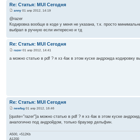
Re: Статья: MUI Сегодня
anny
01 апр 2012, 14:19
@razer
Кодировка вообще в коде у меня не указана, т.к. просто минималь
выбрал в ручную если интересно и тд
Re: Статья: MUI Сегодня
razer
01 апр 2012, 14:41
а можно статью в pdf ? я хз 4ак в этом куске андроида кодировку 
Re: Статья: MUI Сегодня
newfag
01 апр 2012, 16:46
[quote="razer"]а можно статью в pdf ? я хз 4ак в этом куске андрои
аналогично под андройдом, только браузер дельфин.
A500, +512Kb
A1200