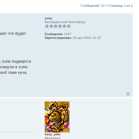
Сообщений: 12 • Страница
1
из
1
anny
Беспардонный Амигофлуд
шил что будет
Сообщения:
1267
Зарегистрирован:
05 дек 2004, 01:22
ь zune подвергся
танули в zune,
aos4 тоже куча
easy_john
Менеджер