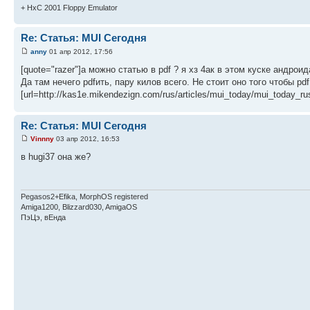
+ HxC 2001 Floppy Emulator
Re: Статья: MUI Сегодня
anny
01 апр 2012, 17:56
[quote="razer"]а можно статью в pdf ? я хз 4ак в этом куске андрои
Да там нечего pdfить, пару килов всего. Не стоит оно того чтобы p
[url=http://kas1e.mikendezign.com/rus/articles/mui_today/mui_today_ru
Re: Статья: MUI Сегодня
Vinnny
03 апр 2012, 16:53
в hugi37 она же?
Pegasos2+Efika, MorphOS registered
Amiga1200, Blizzard030, AmigaOS
ПэЦэ, вЕнда