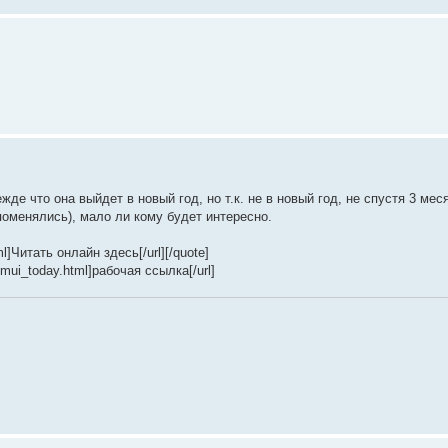
де что она выйдет в новый год, но т.к. не в новый год, не спустя 3 мес
поменялись), мало ли кому будет интересно.
l]Читать онлайн здесь[/url][/quote]
y/mui_today.html]рабочая ссылка[/url]