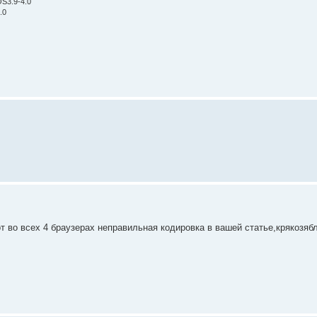
OS3.9-4.0
.0
от во всех 4 браузерах неправильная кодировка в вашей статье,крякозя