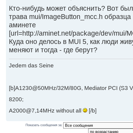
Кто-нибудь может объяснить? Вот был
трава mui/ImageButton_mcc.h образца 
аминете
[url=http://aminet.net/package/dev/mui/
Куда оно делось в MUI 5, как люди живу
меняют и тогда - где берут?
Jedem das Seine
[b]A1230@50MHz/32M/80G, Mediator PCI (S3 
8200;
A2000@7,14MHz without all
[/b]
Показать сообщения за: