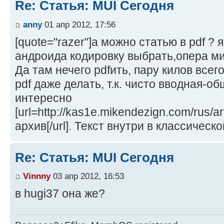
Re: Статья: MUI Сегодня
anny
01 апр 2012, 17:56
[quote="razer"]а можно статью в pdf ? я
андроида кодировку выбрать,опера ми
Да там нечего pdfить, пару килов всег
pdf даже делать, т.к. чисто вводная-о
интересно
[url=http://kas1e.mikendezign.com/rus/a
архив[/url]. Текст внутри в классическ
Re: Статья: MUI Сегодня
Vinnny
03 апр 2012, 16:53
в hugi37 она же?