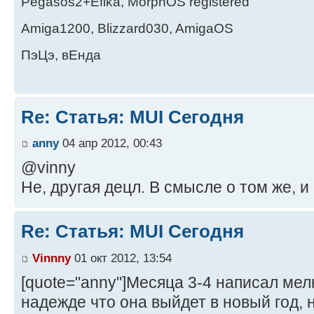
Pegasos2+Efika, MorphOS registered
Amiga1200, Blizzard030, AmigaOS
ПэЦэ, вЕнда
Re: Статья: MUI Сегодня
anny
04 апр 2012, 00:43
@vinny
Не, другая децл. В смысле о том же, и 
Re: Статья: MUI Сегодня
Vinnny
01 окт 2012, 13:54
[quote="anny"]Месяца 3-4 написал мел
надежде что она выйдет в новый год, но