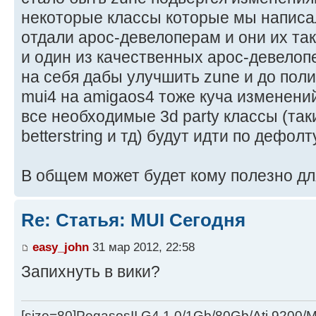
некоторые классы которые мы написал
отдали арос-девелоперам и они их так
и один из качественных арос-девелопе
на себя дабы улучшить zune и до поли
mui4 на amigaos4 тоже куча изменени
все необходимые 3d party классы (такие 
betterstring и тд) будут идти по дефолту
В общем может будет кому полезно дл
Re: Статья: MUI Сегодня
easy_john
31 мар 2012, 22:58
Запихнуть в вики?
[size=80]PegasosII G4 1.0/1Gb/80Gb/Ati 9200