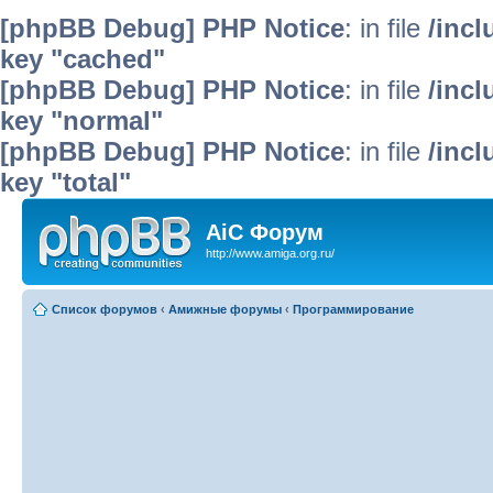
[phpBB Debug] PHP Notice
: in file
/inc
key "cached"
[phpBB Debug] PHP Notice
: in file
/inc
key "normal"
[phpBB Debug] PHP Notice
: in file
/inc
key "total"
AiC Форум
http://www.amiga.org.ru/
Список форумов
‹
Амижные форумы
‹
Программирование