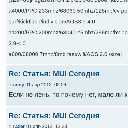
a4000/PPC 233mhz/68060 50mhz/128mb/cv ppc/
surf/kickflash/indivision/AOS3.9-4.0
a1200/PPC 200mhz/68040 25mhz/256mb/bv ppc/de
3.9-4.0
a600/68000 7mhz/8mb fast/wifi/AOS 3.0[/size]
Re: Статья: MUI Сегодня
anny
01 апр 2012, 02:06
Если не лень, то почему нет, мало ли 
Re: Статья: MUI Сегодня
razer
01 апр 2012, 12:23