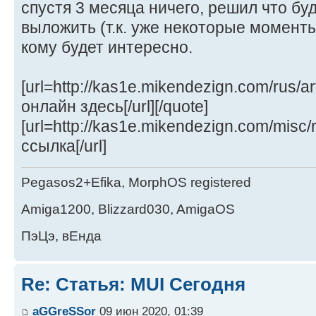
спустя 3 месяца ничего, решил что бу
выложить (т.к. уже некоторые момент
кому будет интересно.
[url=http://kas1e.mikendezign.com/rus/a
онлайн здесь[/url][/quote]
[url=http://kas1e.mikendezign.com/misc/
ссылка[/url]
Pegasos2+Efika, MorphOS registered
Amiga1200, Blizzard030, AmigaOS
ПэЦэ, вЕнда
Re: Статья: MUI Сегодня
aGGreSSor
09 июн 2020, 01:39