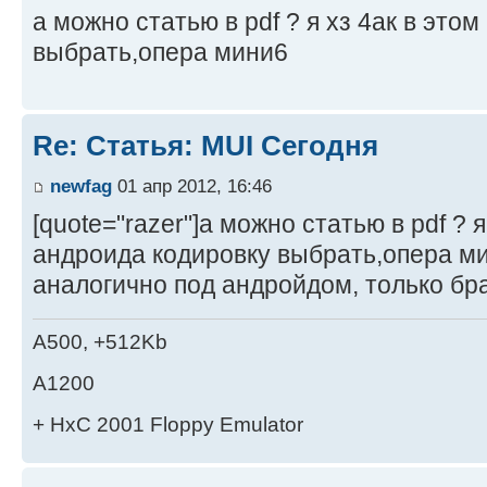
а можно статью в pdf ? я хз 4ак в это
выбрать,опера мини6
Re: Статья: MUI Сегодня
newfag
01 апр 2012, 16:46
[quote="razer"]а можно статью в pdf ? я
андроида кодировку выбрать,опера ми
аналогично под андройдом, только бр
A500, +512Kb
A1200
+ HxC 2001 Floppy Emulator