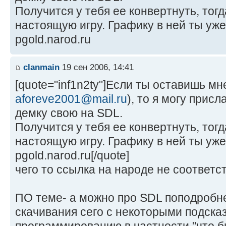
Получится у тебя ее конвертнуть, тог
настоящую игру. Графику в ней ты уже
pgold.narod.ru
clanmain
19 сен 2006, 14:41
[quote="inf1n2ty"]Если ты оставишь м
aforeve2001@mail.ru
), то я могу прис
демку свою на SDL.
Получится у тебя ее конвертнуть, тог
настоящую игру. Графику в ней ты уже
pgold.narod.ru[/quote]
чего то ссылка на народе не соответст
ПО теме- а можно про SDL поподробн
скачивания сего с некоторыми подска