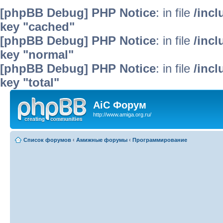
[phpBB Debug] PHP Notice
: in file
/inc
key "cached"
[phpBB Debug] PHP Notice
: in file
/inc
key "normal"
[phpBB Debug] PHP Notice
: in file
/inc
key "total"
AiC Форум
http://www.amiga.org.ru/
Список форумов
‹
Амижные форумы
‹
Программирование