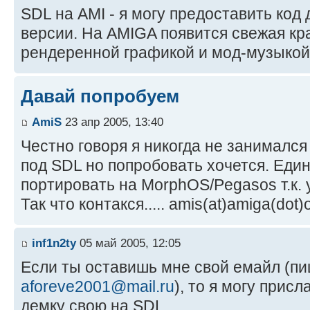
SDL на AMI - я могу предоставить код
версии. На AMIGA появится свежая кра
рендеренной графикой и мод-музыкой
Давай попробуем
AmiS
23 апр 2005, 13:40
Честно говоря я никогда не занималс
под SDL но попробовать хочется. Един
портировать на MorphOS/Pegasos т.к. у
Так что контакся..... amis(at)amiga(do
inf1n2ty
05 май 2005, 12:05
Если ты оставишь мне свой емайл (пи
aforeve2001@mail.ru
), то я могу прис
демку свою на SDL.