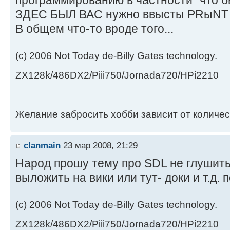
программированию в частности "что б
ЗДЕС БЫЛ ВАС нужно ввысты PRыNT 
В общем что-то вроде того...
(c) 2006 Not Today de-Billy Gates technology.
ZX128k/486DX2/Piii750/Jornada720/HPi2210
Желание забросить хобби зависит от количе
clanmain
23 мар 2008, 21:29
Народ прошу тему про SDL не глушить..
выложить на вики или тут- доки и т.д. 
(c) 2006 Not Today de-Billy Gates technology.
ZX128k/486DX2/Piii750/Jornada720/HPi2210