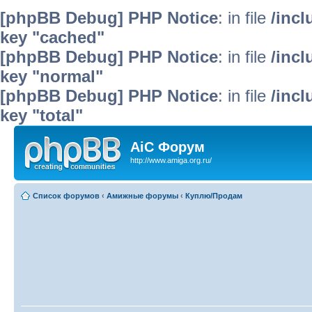
[phpBB Debug] PHP Notice
: in file
/inc
key "cached"
[phpBB Debug] PHP Notice
: in file
/inc
key "normal"
[phpBB Debug] PHP Notice
: in file
/inc
key "total"
AiC Форум
http://www.amiga.org.ru/
Список форумов
‹
Амижные форумы
‹
Куплю/Продам