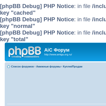
[phpBB Debug] PHP Notice
: in file
/inc
key "cached"
[phpBB Debug] PHP Notice
: in file
/inc
key "normal"
[phpBB Debug] PHP Notice
: in file
/inc
key "total"
AiC Форум
http://www.amiga.org.ru/
Список форумов
‹
Амижные форумы
‹
Куплю/Продам