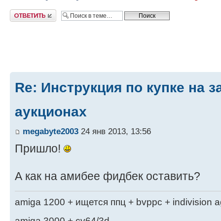
Ответить
Re: Инструкция по купке на 
аукционах
megabyte2003
24 янв 2013, 13:56
Пришло!
А как на амибее фидбек оставить?
amiga 1200 + ищется ппц + bvppc + indivision 
amiga 3000 + cv64/3d