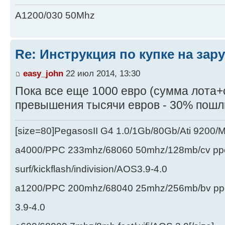
A1200/030 50Mhz
Re: Инструкция по купке на за
easy_john
22 июл 2014, 13:30
Пока все еще 1000 евро (сумма лота+
превышения тысячи евров - 30% пошл
[size=80]PegasosII G4 1.0/1Gb/80Gb/Ati 9200
a4000/PPC 233mhz/68060 50mhz/128mb/cv ppc/
surf/kickflash/indivision/AOS3.9-4.0
a1200/PPC 200mhz/68040 25mhz/256mb/bv ppc/de
3.9-4.0