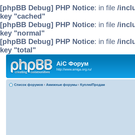
[phpBB Debug] PHP Notice
: in file
/inc
key "cached"
[phpBB Debug] PHP Notice
: in file
/inc
key "normal"
[phpBB Debug] PHP Notice
: in file
/inc
key "total"
AiC Форум
http://www.amiga.org.ru/
Список форумов
‹
Амижные форумы
‹
Куплю/Продам