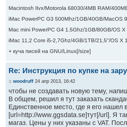
Macintosh IIvx/Motorola 68030/4MB RAM/400
iMac PowerPC G3 500Mhz/1GB/40GB/MacOS 9
Mac mini PowerPC G4 1.5Ghz/1GB/80GB/OS X 
iMac 11,2 Core i5-2,7Ghz/4GB/1TB/21,5"/OS X 1
+ куча писей на GNU/Linux[/size]
Re: Инструкция по купке на за
woodruff
24 апр 2013, 16:42
чтобы не создавать новую тему, напиш
В общем, решил я тут заказать сканд
Единственное место, где я его нашел 
[url=http://www.ggsdata.se]тут[/url]. Я 
магаз. Цены у них указаны с VAT. По