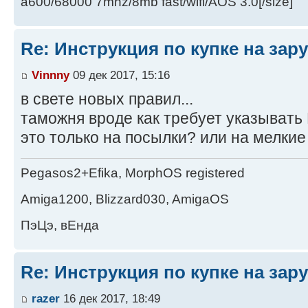
a600/68000 7mhz/8mb fast/wifi/AOS 3.0[/size]
Re: Инструкция по купке на за
Vinnny
09 дек 2017, 15:16
в свете новых правил...
таможня вроде как требует указывать
это только на посылки? или на мелки
Pegasos2+Efika, MorphOS registered
Amiga1200, Blizzard030, AmigaOS
ПэЦэ, вЕнда
Re: Инструкция по купке на за
razer
16 дек 2017, 18:49