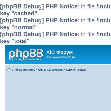
[phpBB Debug] PHP Notice
: in file
/inc
key "cached"
[phpBB Debug] PHP Notice
: in file
/inc
key "normal"
[phpBB Debug] PHP Notice
: in file
/inc
key "total"
AiC Форум
http://www.amiga.org.ru/
Список форумов
‹
Амижные форумы
‹
Куплю/Продам