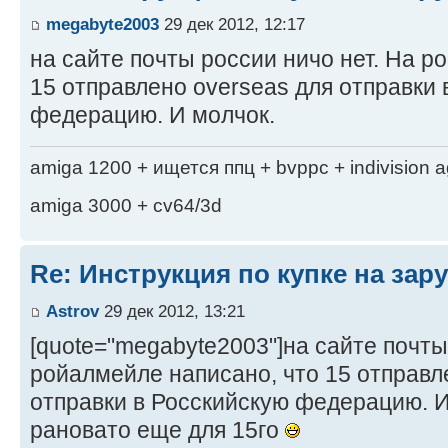
megabyte2003
29 дек 2012, 12:17
на сайте почты россии ничо нет. На р
15 отправлено overseas для отправки 
федерацию. И молчок.
amiga 1200 + ищется ппц + bvppc + indivision 
amiga 3000 + cv64/3d
Re: Инструкция по купке на за
Astrov
29 дек 2012, 13:21
[quote="megabyte2003"]на сайте почты
ройалмейле написано, что 15 отправл
отправки в Росскийскую федерацию. И 
рановато еще для 15го