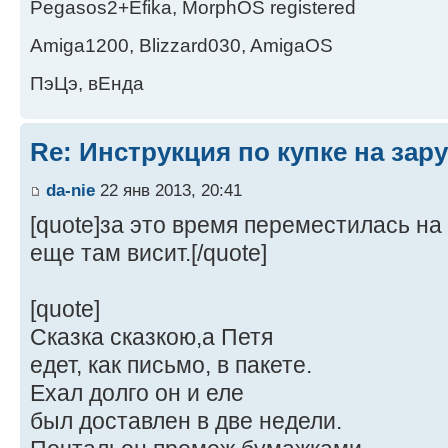
Pegasos2+Efika, MorphOS registered
Amiga1200, Blizzard030, AmigaOS
ПэЦэ, вЕнда
Re: Инструкция по купке на за
da-nie
22 янв 2013, 20:41
[quote]за это время переместилась на 
еще там висит.[/quote]
[quote]
Сказка сказкою,а Петя
едет, как письмо, в пакете.
Ехал долго он и еле
был доставлен в две недели.