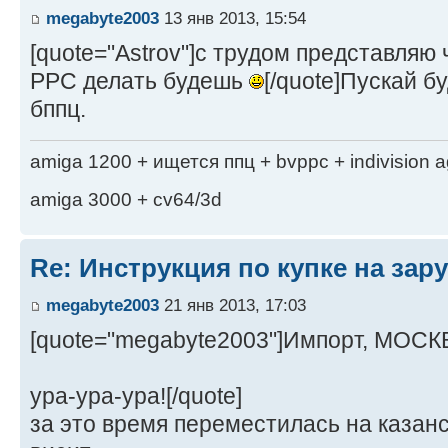
megabyte2003
13 янв 2013, 15:54
[quote="Astrov"]с трудом представляю 
РРС делать будешь
[/quote]Пускай б
бппц.
amiga 1200 + ищется ппц + bvppc + indivision 
amiga 3000 + cv64/3d
Re: Инструкция по купке на за
megabyte2003
21 янв 2013, 17:03
[quote="megabyte2003"]Импорт, МОСК
ура-ура-ура![/quote]
за это время переместилась на казанс