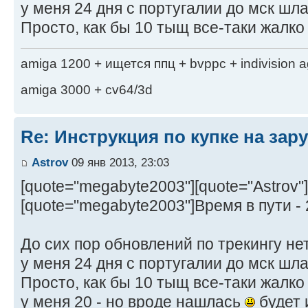
у меня 24 дня с португалии до мск шла 
Просто, как бы 10 тыщ все-таки жалко
amiga 1200 + ищется ппц + bvppc + indivision 
amiga 3000 + cv64/3d
Re: Инструкция по купке на за
Astrov
09 янв 2013, 23:03
[quote="megabyte2003"][quote="Astrov"]
[quote="megabyte2003"]Время в пути -
До сих пор обновлений по трекингу нет
у меня 24 дня с португалии до мск шла 
Просто, как бы 10 тыщ все-таки жалко
у меня 20 - но вроде нашлась
будет 