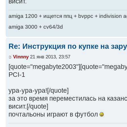
висит.
amiga 1200 + ищется ппц + bvppc + indivision 
amiga 3000 + cv64/3d
Re: Инструкция по купке на за
Vinnny
21 янв 2013, 23:57
[quote="megabyte2003"][quote="mega
PCI-1
ура-ура-ура![/quote]
за это время переместилась на казанс
висит.[/quote]
почтальоны играют в футбол