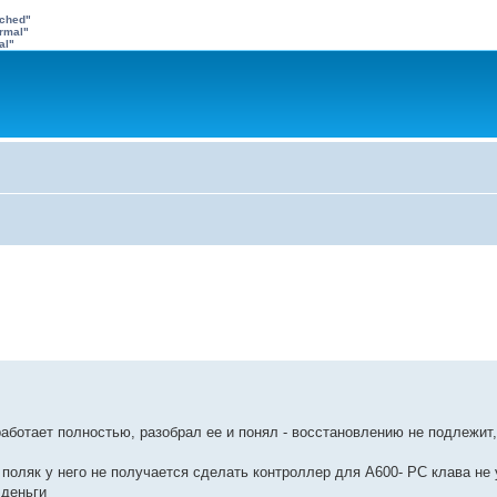
ached"
rmal"
al"
работает полностью, разобрал ее и понял - восстановлению не подлежит
 поляк у него не получается сделать контроллер для А600- РС клава не
 деньги