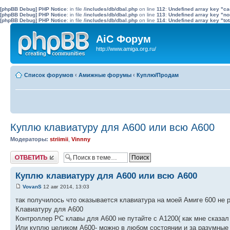
[phpBB Debug] PHP Notice
: in file
/includes/db/dbal.php
on line
112
:
Undefined array key "c
[phpBB Debug] PHP Notice
: in file
/includes/db/dbal.php
on line
113
:
Undefined array key "no
[phpBB Debug] PHP Notice
: in file
/includes/db/dbal.php
on line
114
:
Undefined array key "tot
AiC Форум
http://www.amiga.org.ru/
Список форумов
‹
Амижные форумы
‹
Куплю/Продам
Куплю клавиатуру для А600 или всю А600
Модераторы:
striimii
,
Vinnny
Ответить
Куплю клавиатуру для А600 или всю А600
VovanS
12 авг 2014, 13:03
так получилось что оказывается клавиатура на моей Амиге 600 не 
Клавиатуру для А600
Контроллер РС клавы для А600 не путайте с А1200( как мне сказал
Или куплю целиком А600- можно в любом состоянии и за разумные