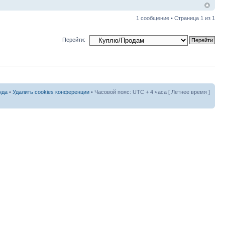
1 сообщение • Страница
1
из
1
Перейти:
нда
•
Удалить cookies конференции
• Часовой пояс: UTC + 4 часа [ Летнее время ]