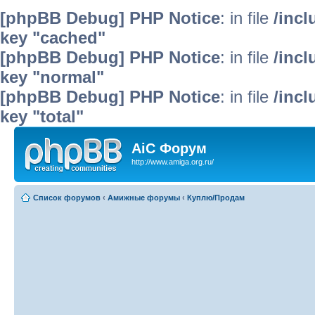
[phpBB Debug] PHP Notice
: in file
/inc
key "cached"
[phpBB Debug] PHP Notice
: in file
/inc
key "normal"
[phpBB Debug] PHP Notice
: in file
/inc
key "total"
AiC Форум
http://www.amiga.org.ru/
Список форумов
‹
Амижные форумы
‹
Куплю/Продам