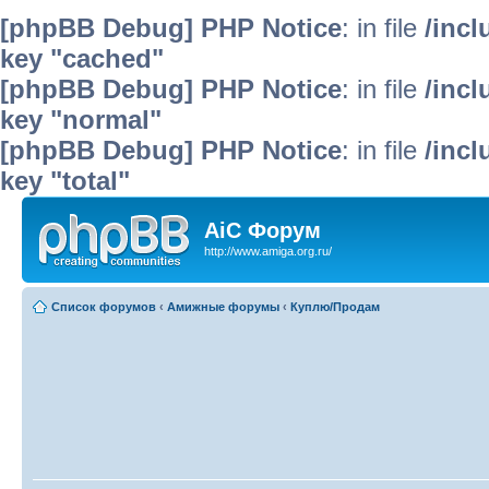
[phpBB Debug] PHP Notice
: in file
/inc
key "cached"
[phpBB Debug] PHP Notice
: in file
/inc
key "normal"
[phpBB Debug] PHP Notice
: in file
/inc
key "total"
AiC Форум
http://www.amiga.org.ru/
Список форумов
‹
Амижные форумы
‹
Куплю/Продам