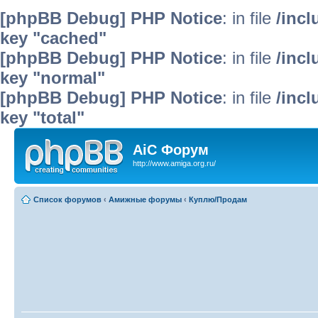
[phpBB Debug] PHP Notice
: in file
/inc
key "cached"
[phpBB Debug] PHP Notice
: in file
/inc
key "normal"
[phpBB Debug] PHP Notice
: in file
/inc
key "total"
AiC Форум
http://www.amiga.org.ru/
Список форумов
‹
Амижные форумы
‹
Куплю/Продам