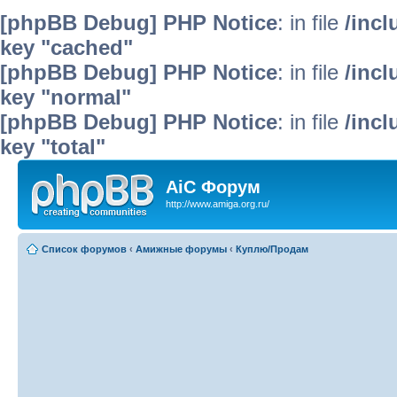
[phpBB Debug] PHP Notice
: in file
/inc
key "cached"
[phpBB Debug] PHP Notice
: in file
/inc
key "normal"
[phpBB Debug] PHP Notice
: in file
/inc
key "total"
AiC Форум
http://www.amiga.org.ru/
Список форумов
‹
Амижные форумы
‹
Куплю/Продам