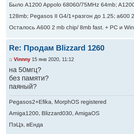
Было A1200 Appolo 68060/75MHz 64mb; A1200 
128mb; Pegasos II G4/1+разгон до 1.25; а600 2
Осталось A600 2 mb chip/ 8mb fast. + PC и Wi
Re: Продам Blizzard 1260
Vinnny
15 янв 2020, 11:12
на 50мгц?
без памяти?
паяный?
Pegasos2+Efika, MorphOS registered
Amiga1200, Blizzard030, AmigaOS
ПэЦэ, вЕнда