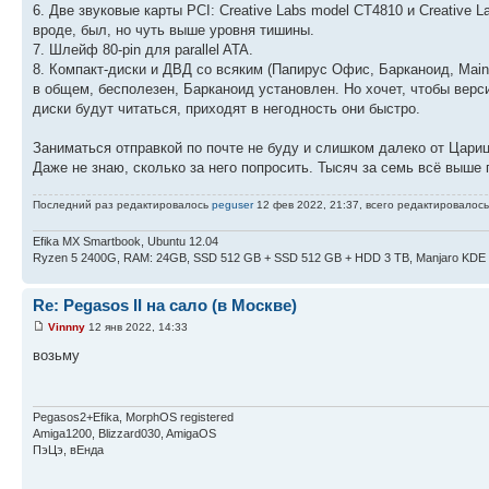
6. Две звуковые карты PCI: Creative Labs model CT4810 и Creative L
вроде, был, но чуть выше уровня тишины.
7. Шлейф 80-pin для parallel ATA.
8. Компакт-диски и ДВД со всяким (Папирус Офис, Барканоид, Maind
в общем, бесполезен, Барканоид установлен. Но хочет, чтобы верс
диски будут читаться, приходят в негодность они быстро.
Заниматься отправкой по почте не буду и слишком далеко от Цари
Даже не знаю, сколько за него попросить. Тысяч за семь всё выше
Последний раз редактировалось
peguser
12 фев 2022, 21:37, всего редактировалось 
Efika MX Smartbook, Ubuntu 12.04
Ryzen 5 2400G, RAM: 24GB, SSD 512 GB + SSD 512 GB + HDD 3 TB, Manjaro KDE
Re: Pegasos II на сало (в Москве)
Vinnny
12 янв 2022, 14:33
возьму
Pegasos2+Efika, MorphOS registered
Amiga1200, Blizzard030, AmigaOS
ПэЦэ, вЕнда