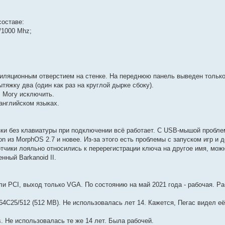
составе:
/1000 Mhz;
ентиляционным отверстием на стенке. На переднюю панель выведен только
тяжку два (один как раз на круглой дырке сбоку).
. Могу исключить.
английском языках.
зки без клавиатуры при подключении всё работает. С USB-мышой проблем
n из MorphOS 2.7 и новее. Из-за этого есть проблемы с запуском игр и д
тчики лояльно относились к перерегистрации ключа на другое имя, мож
нный Barkanoid II.
ли PCI, выход только VGA. По состоянию на май 2021 года - рабочая. Р
4C25/512 (512 MB). Не использовалась лет 14. Кажется, Пегас видел е
s. Не использовалась те же 14 лет. Была рабочей.