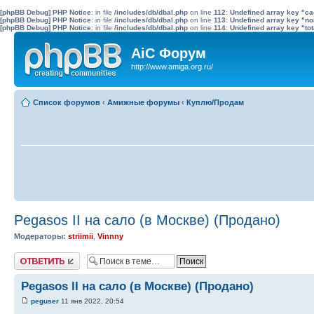
[phpBB Debug] PHP Notice
: in file
/includes/db/dbal.php
on line
112
:
Undefined array key "c
[phpBB Debug] PHP Notice
: in file
/includes/db/dbal.php
on line
113
:
Undefined array key "no
[phpBB Debug] PHP Notice
: in file
/includes/db/dbal.php
on line
114
:
Undefined array key "tot
AiC Форум
http://www.amiga.org.ru/
Список форумов
‹
Амижные форумы
‹
Куплю/Продам
Pegasos II на сало (в Москве) (Продано)
Модераторы:
striimii
,
Vinnny
Ответить
Pegasos II на сало (в Москве) (Продано)
peguser
11 янв 2022, 20:54