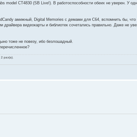
abs model CT4830 (SB Live!). В работоспособности обеих не уверен. У одн
Candy амижный, Digital Memories с демами для С64, вспомнить бы, что е
ии драйвера видеокарты и библиотек сочетались правильно. Даже не увер
цыно тоже не повезу, ибо безлошадный.
 перечисленное?
2 раз(а).