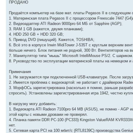
ПРОДАНО
Продаётся компьютер на базе мат. платы Pegasos II в следующем 
1. Материнская плата Pegasos II с процессором Freescale 7447 (G4)
2. Видеоадаптер ATI Radeon 9000pro 64 МБ от Sapphire (AGP);
3. RAM 1 GB (кажется, двумя планками);
4. HDD 250 GB + HDD 320 GB;
5. Привод DVD (пишущий). Кажется, TOSHIBA;
6. Всё это в корпусе Inwin MidiTower J-535T с круглым верхним в
больше ничего. Блок питания не родной, 300 Вт. Вентиляторов на вы
7. Манипулятор типа "мышь" Microsoft IntelliMouse PS/2. С шариком
8. Руководство по эксплуатации материнской платы на немецком и 
Примечания
1. Не загружается при подключенной USB-клавиатуре. После загру
2. Имеется проблема с видеокартой: не работает с драйвером Radeo
3. МорфОСь зарегистрирована (насколько я помню, раньше разрабо
спросить). Установлены зарегистрированная игра 1942, честно купле
В нагрузку могу добавить:
1. Видеокарта ATI Radeon 7100pro 64 MB (ASUS), не помню - AGP и
этой карты с новыми дровами не проверял.
4. Планка памяти DDR PC-100 (PC333) Kingston ValueRAM KVR333X6
нет.
5. Сетевая карта PCI на 100 мбит/с (RTL8139C) производства Geniu