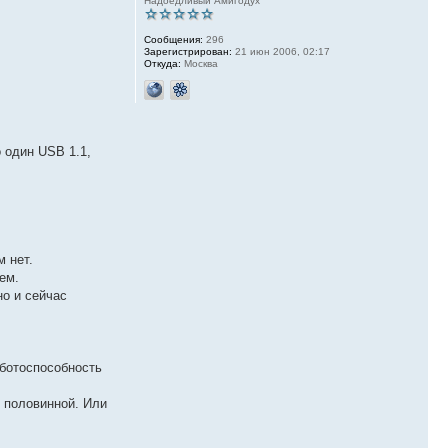
Надоедливый Амигодух
Сообщения:
296
Зарегистрирован:
21 июн 2006, 02:17
Откуда:
Москва
 один USB 1.1,
 нет.
ем.
но и сейчас
аботоспособность
ё половинной. Или