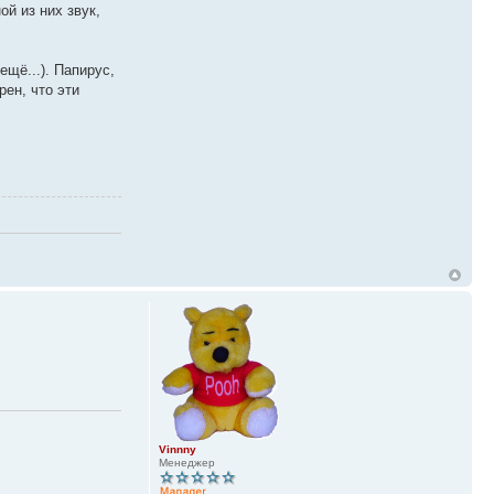
ой из них звук,
щё...). Папирус,
ен, что эти
Vinnny
Менеджер