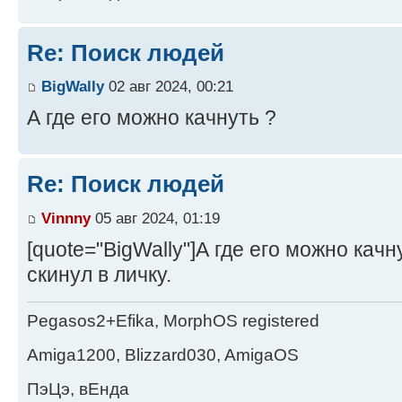
Re: Поиск людей
BigWally
02 авг 2024, 00:21
А где его можно качнуть ?
Re: Поиск людей
Vinnny
05 авг 2024, 01:19
[quote="BigWally"]А где его можно качну
скинул в личку.
Pegasos2+Efika, MorphOS registered
Amiga1200, Blizzard030, AmigaOS
ПэЦэ, вЕнда