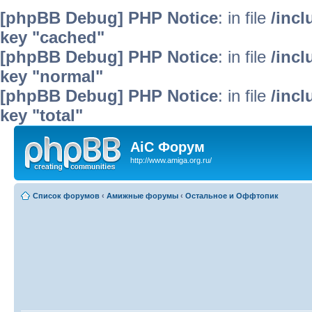
[phpBB Debug] PHP Notice
: in file
/inc
key "cached"
[phpBB Debug] PHP Notice
: in file
/inc
key "normal"
[phpBB Debug] PHP Notice
: in file
/inc
key "total"
AiC Форум
http://www.amiga.org.ru/
Список форумов
‹
Амижные форумы
‹
Остальное и Оффтопик