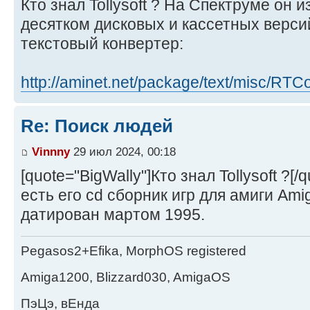
Кто знал Tollysoft ? На Спектруме он 
десятком дисковых и кассетных верси
текстовый конвертер:
http://aminet.net/package/text/misc/RTC
Re: Поиск людей
Vinnny
29 июл 2024, 00:18
[quote="BigWally"]Кто знал Tollysoft ?[/q
есть его cd сборник игр для амиги Ami
датирован мартом 1995.
Pegasos2+Efika, MorphOS registered
Amiga1200, Blizzard030, AmigaOS
ПэЦэ, вЕнда