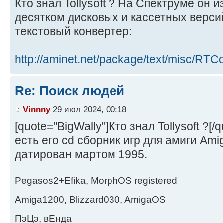
Кто знал Tollysoft ? На Спектруме он 
десятком дисковых и кассетных верси
текстовый конвертер:
http://aminet.net/package/text/misc/RTC
Re: Поиск людей
Vinnny
29 июл 2024, 00:18
[quote="BigWally"]Кто знал Tollysoft ?[/q
есть его cd сборник игр для амиги Ami
датирован мартом 1995.
Pegasos2+Efika, MorphOS registered
Amiga1200, Blizzard030, AmigaOS
ПэЦэ, вЕнда