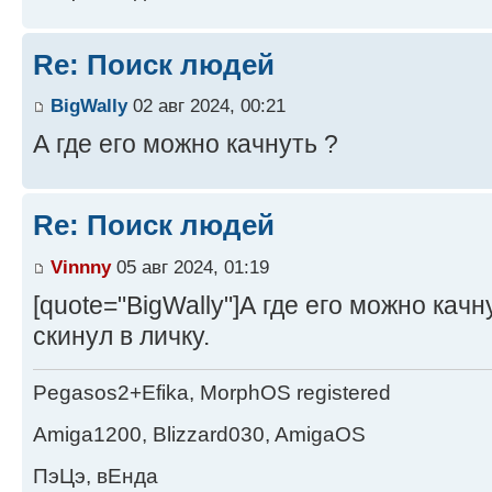
Re: Поиск людей
BigWally
02 авг 2024, 00:21
А где его можно качнуть ?
Re: Поиск людей
Vinnny
05 авг 2024, 01:19
[quote="BigWally"]А где его можно качну
скинул в личку.
Pegasos2+Efika, MorphOS registered
Amiga1200, Blizzard030, AmigaOS
ПэЦэ, вЕнда