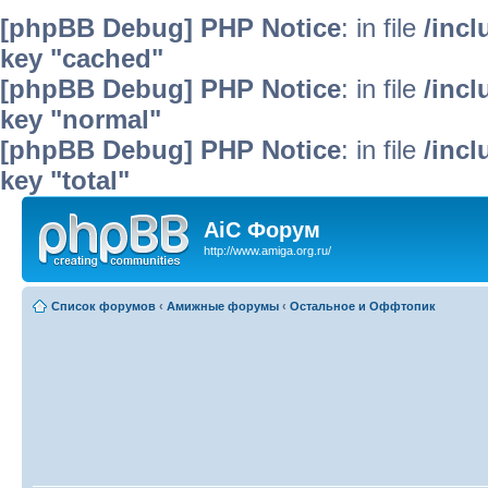
[phpBB Debug] PHP Notice
: in file
/inc
key "cached"
[phpBB Debug] PHP Notice
: in file
/inc
key "normal"
[phpBB Debug] PHP Notice
: in file
/inc
key "total"
AiC Форум
http://www.amiga.org.ru/
Список форумов
‹
Амижные форумы
‹
Остальное и Оффтопик