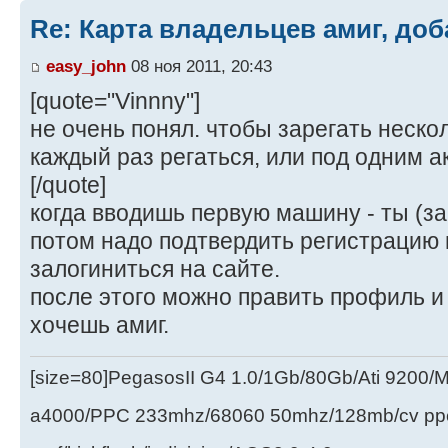
Re: Карта владельцев амиг, доб
easy_john
08 ноя 2011, 20:43
[quote="Vinnny"]
не очень понял. чтобы зарегать неско
каждый раз регаться, или под одним 
[/quote]
когда вводишь первую машину - ты (за
потом надо подтвердить регистрацию 
залогиниться на сайте.
после этого можно править профиль и
хочешь амиг.
[size=80]PegasosII G4 1.0/1Gb/80Gb/Ati 9200
a4000/PPC 233mhz/68060 50mhz/128mb/cv ppc/