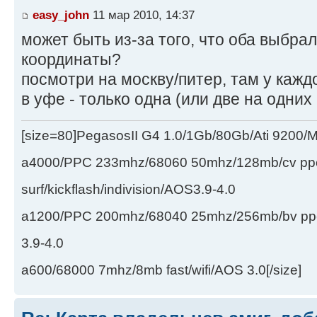
easy_john
11 мар 2010, 14:37
может быть из-за того, что оба выбра
координаты?
посмотри на москву/питер, там у каждо
в уфе - только одна (или две на одних
[size=80]PegasosII G4 1.0/1Gb/80Gb/Ati 9200
a4000/PPC 233mhz/68060 50mhz/128mb/cv ppc/
surf/kickflash/indivision/AOS3.9-4.0
a1200/PPC 200mhz/68040 25mhz/256mb/bv ppc/de
3.9-4.0
a600/68000 7mhz/8mb fast/wifi/AOS 3.0[/size]