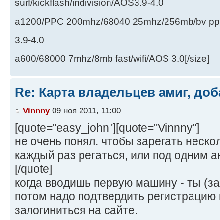
surf/kickflash/indivision/AOS3.9-4.0
a1200/PPC 200mhz/68040 25mhz/256mb/bv ppc/de
3.9-4.0
a600/68000 7mhz/8mb fast/wifi/AOS 3.0[/size]
Re: Карта владельцев амиг, доб
Vinnny
09 ноя 2011, 11:00
[quote="easy_john"][quote="Vinnny"]
не очень понял. чтобы зарегать неско
каждый раз регаться, или под одним 
[/quote]
когда вводишь первую машину - ты (за
потом надо подтвердить регистрацию 
залогиниться на сайте.