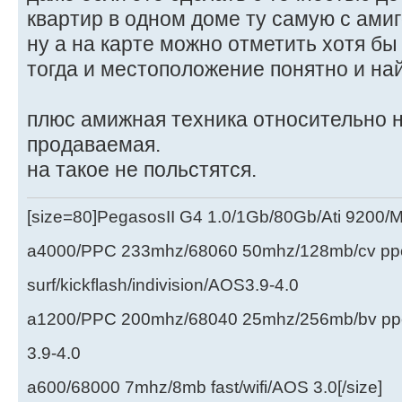
квартир в одном доме ту самую с амиг
ну а на карте можно отметить хотя бы
тогда и местоположение понятно и на
плюс амижная техника относительно н
продаваемая.
на такое не польстятся.
[size=80]PegasosII G4 1.0/1Gb/80Gb/Ati 9200
a4000/PPC 233mhz/68060 50mhz/128mb/cv ppc/
surf/kickflash/indivision/AOS3.9-4.0
a1200/PPC 200mhz/68040 25mhz/256mb/bv ppc/de
3.9-4.0
a600/68000 7mhz/8mb fast/wifi/AOS 3.0[/size]