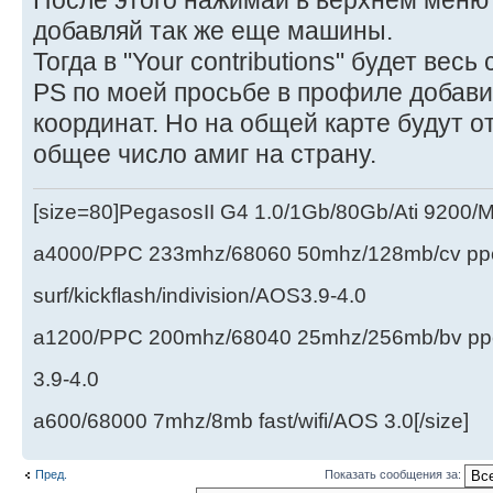
После этого нажимай в верхнем меню "
добавляй так же еще машины.
Тогда в "Your contributions" будет весь 
PS по моей просьбе в профиле добави
координат. Но на общей карте будут о
общее число амиг на страну.
[size=80]PegasosII G4 1.0/1Gb/80Gb/Ati 9200
a4000/PPC 233mhz/68060 50mhz/128mb/cv ppc/
surf/kickflash/indivision/AOS3.9-4.0
a1200/PPC 200mhz/68040 25mhz/256mb/bv ppc/de
3.9-4.0
a600/68000 7mhz/8mb fast/wifi/AOS 3.0[/size]
Пред.
Показать сообщения за: