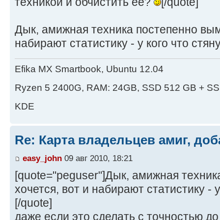
техникой и обчистить её?
[/quote]
Дык, амижная техника постепенно выми
набирают статистику - у кого что стя
Efika MX Smartbook, Ubuntu 12.04
Ryzen 5 2400G, RAM: 24GB, SSD 512 GB + SS
KDE
Re: Карта владельцев амиг, доб
easy_john
09 авг 2010, 18:21
[quote="peguser"]Дык, амижная техник
хочется, вот и набирают статистику - у
[/quote]
даже если это сделать с точностью до