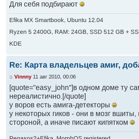
Для себя подбирают
Efika MX Smartbook, Ubuntu 12.04
Ryzen 5 2400G, RAM: 24GB, SSD 512 GB + SS
KDE
Re: Карта владельцев амиг, доб
Vinnny
11 авг 2010, 00:06
[quote="easy_john"]в одном доме ту са
нереалистично.[/quote]
у воров есть амига-детекторы
у некоторых гиков - они в мозг вшиты,
стороной, а иначе писают кипятком
Pegasos2+Efika, MorphOS registered