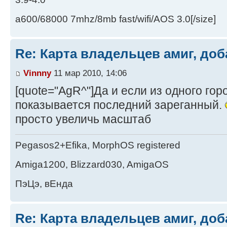
a600/68000 7mhz/8mb fast/wifi/AOS 3.0[/size]
Re: Карта владельцев амиг, доб
Vinnny
11 мар 2010, 14:06
[quote="AgR^"]Да и если из одного гор
показывается последний зареганный.
просто увеличь масштаб
Pegasos2+Efika, MorphOS registered
Amiga1200, Blizzard030, AmigaOS
ПэЦэ, вЕнда
Re: Карта владельцев амиг, доб