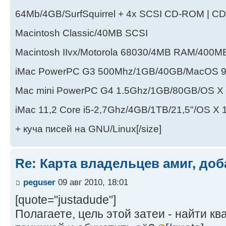
64Mb/4GB/SurfSquirrel + 4x SCSI CD-ROM | CD
Macintosh Classic/40MB SCSI
Macintosh IIvx/Motorola 68030/4MB RAM/400
iMac PowerPC G3 500Mhz/1GB/40GB/MacOS 9
Mac mini PowerPC G4 1.5Ghz/1GB/80GB/OS X 
iMac 11,2 Core i5-2,7Ghz/4GB/1TB/21,5"/OS X 1
+ куча писей на GNU/Linux[/size]
Re: Карта владельцев амиг, доб
peguser
09 авг 2010, 18:01
[quote="justadude"]
Полагаете, цель этой затеи - найти кв