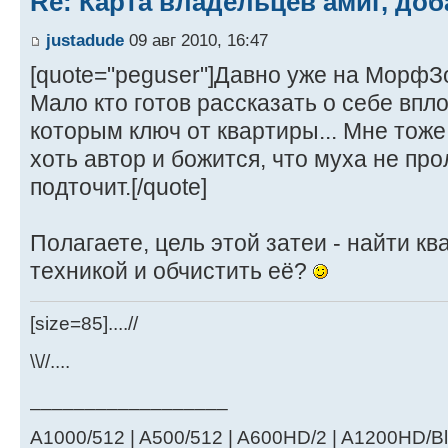
Re: Карта владельцев амиг, доб
justadude
09 авг 2010, 16:47
[quote="peguser"]Давно уже на МорфЗ
Мало кто готов рассказать о себе впло
которым ключ от квартиры... Мне тоже 
хоть автор и божится, что муха не про
подточит.[/quote]
Полагаете, цель этой затеи - найти кв
техникой и обчистить её?
[size=85]....//
\\//....
__________________
A1000/512 | A500/512 | A600HD/2 | A1200HD/Bl