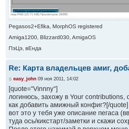
map.PNG (15.71 KiB) Просмотров: 29385
Pegasos2+Efika, MorphOS registered
Amiga1200, Blizzard030, AmigaOS
ПэЦэ, вЕнда
Re: Карта владельцев амиг, доб
easy_john
09 ноя 2011, 14:02
[quote="Vinnny"]
логинюсь, захожу в Your contributions,
как добавить амижный конфиг?[/quote]
вот это у тебя уже описание пегаса (в
туда ось/кикстарт/заметки и скажи сох