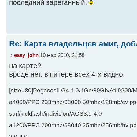
последний зареганный.
Re: Карта владельцев амиг, доб
easy_john
10 мар 2010, 21:58
на карте?
вроде нет. в питере всех 4-х видно.
[size=80]PegasosII G4 1.0/1Gb/80Gb/Ati 9200
a4000/PPC 233mhz/68060 50mhz/128mb/cv ppc/
surf/kickflash/indivision/AOS3.9-4.0
a1200/PPC 200mhz/68040 25mhz/256mb/bv ppc/de
3.9-4.0