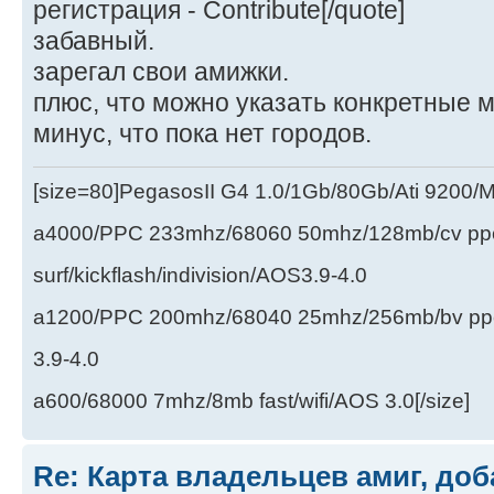
регистрация - Contribute[/quote]
забавный.
зарегал свои амижки.
плюс, что можно указать конкретные 
минус, что пока нет городов.
[size=80]PegasosII G4 1.0/1Gb/80Gb/Ati 9200
a4000/PPC 233mhz/68060 50mhz/128mb/cv ppc/
surf/kickflash/indivision/AOS3.9-4.0
a1200/PPC 200mhz/68040 25mhz/256mb/bv ppc/de
3.9-4.0
a600/68000 7mhz/8mb fast/wifi/AOS 3.0[/size]
Re: Карта владельцев амиг, доб