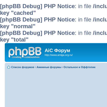
[phpBB Debug] PHP Notice
: in file
/inc
key "cached"
[phpBB Debug] PHP Notice
: in file
/inc
key "normal"
[phpBB Debug] PHP Notice
: in file
/inc
key "total"
AiC Форум
http://www.amiga.org.ru/
Список форумов
‹
Амижные форумы
‹
Остальное и Оффтопик