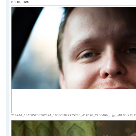
ВЛОЖЕНИЯ
216944_184505238262074_100001077975768_419490_2256466_n.jpg (40.05 KiB) П