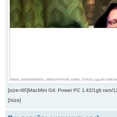
206653_184505268262071_100001077975768_419491_7718115_n.jpg (51.5 KiB) Пр
[size=85]MacMini G4: Power PC 1.42/1gb ram/
[/size]