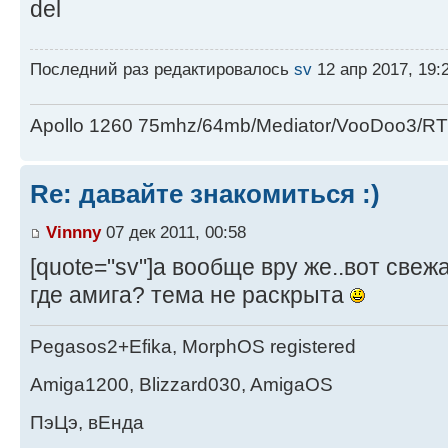
del
Последний раз редактировалось
sv
12 апр 2017, 19:
Apollo 1260 75mhz/64mb/Mediator/VooDoo3/
Re: давайте знакомиться :)
Vinnny
07 дек 2011, 00:58
[quote="sv"]а вообще вру же..вот свежа
где амига? тема не раскрыта
Pegasos2+Efika, MorphOS registered
Amiga1200, Blizzard030, AmigaOS
ПэЦэ, вЕнда