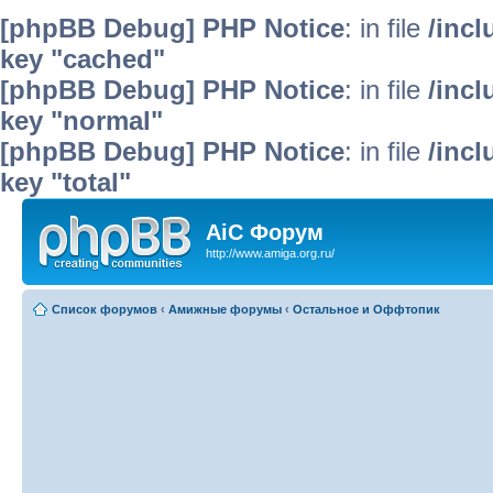
[phpBB Debug] PHP Notice
: in file
/inc
key "cached"
[phpBB Debug] PHP Notice
: in file
/inc
key "normal"
[phpBB Debug] PHP Notice
: in file
/inc
key "total"
AiC Форум
http://www.amiga.org.ru/
Список форумов
‹
Амижные форумы
‹
Остальное и Оффтопик