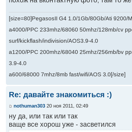
[size=80]PegasosII G4 1.0/1Gb/80Gb/Ati 9200
a4000/PPC 233mhz/68060 50mhz/128mb/cv ppc/
surf/kickflash/indivision/AOS3.9-4.0
a1200/PPC 200mhz/68040 25mhz/256mb/bv ppc/de
3.9-4.0
a600/68000 7mhz/8mb fast/wifi/AOS 3.0[/size]
Re: давайте знакомиться :)
nothuman303
20 ноя 2011, 02:49
ну да, или так или так
ваще все хорош уже - засветился