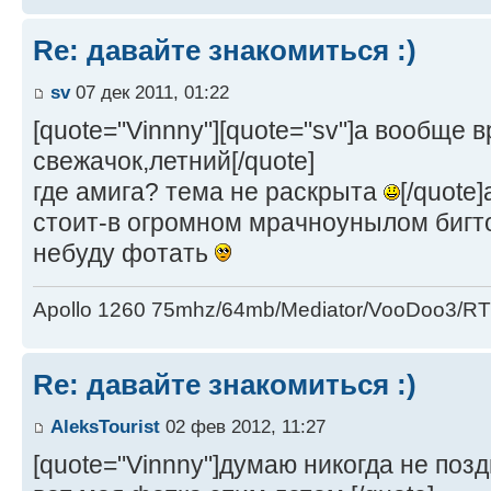
Re: давайте знакомиться :)
sv
07 дек 2011, 01:22
[quote="Vinnny"][quote="sv"]а вообще в
свежачок,летний[/quote]
где амига? тема не раскрыта
[/quote
стоит-в огромном мрачноунылом биг
небуду фотать
Apollo 1260 75mhz/64mb/Mediator/VooDoo3/
Re: давайте знакомиться :)
AleksTourist
02 фев 2012, 11:27
[quote="Vinnny"]думаю никогда не поз