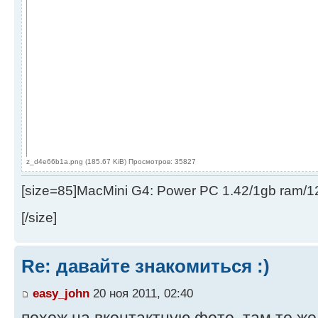
z_d4e66b1a.png (185.67 KiB) Просмотров: 35827
[size=85]MacMini G4: Power PC 1.42/1gb ram/
[/size]
Re: давайте знакомиться :)
easy_john
20 ноя 2011, 02:40
похож на вконтактную фото, там то же 