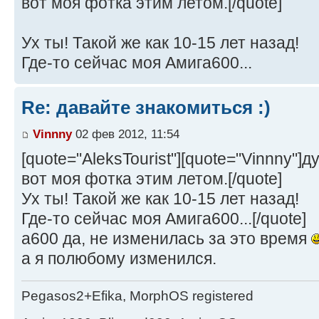
вот моя фотка этим летом.[/quote]
Ух ты! Такой же как 10-15 лет назад!
Где-то сейчас моя Амига600...
Re: давайте знакомиться :)
Vinnny
02 фев 2012, 11:54
[quote="AleksTourist"][quote="Vinnny"
вот моя фотка этим летом.[/quote]
Ух ты! Такой же как 10-15 лет назад!
Где-то сейчас моя Амига600...[/quote]
а600 да, не изменилась за это время
а я полюбому изменился.
Pegasos2+Efika, MorphOS registered