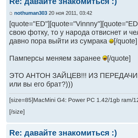
Re: давайте знакомиться :)
nothuman303
20 ноя 2011, 03:42
[quote="ED"][quote="Vinnny"][quote="E
свою фотку, то у народа отвиснет и чел
давно пора выйти из сумрака
[/quote]
Памперсы меняем заранее
[/quote]
ЭТО АНТОН ЗАЙЦЕВ!!! ИЗ ПЕРЕДАЧИ 
или вы его брат?)))
[size=85]MacMini G4: Power PC 1.42/1gb ram/
[/size]
Re: давайте знакомиться :)