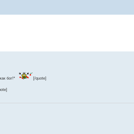
как бог!*
[/quote]
ote]