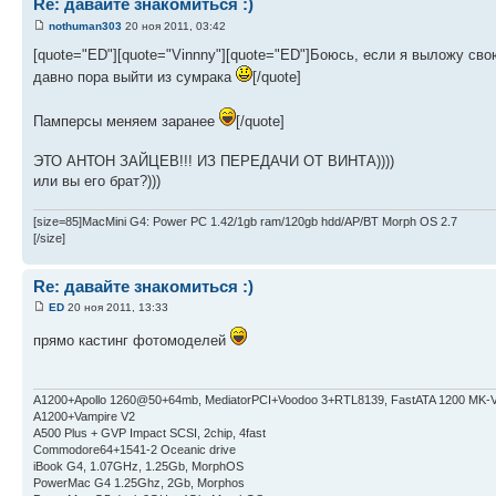
Re: давайте знакомиться :)
nothuman303
20 ноя 2011, 03:42
[quote="ED"][quote="Vinnny"][quote="ED"]Боюсь, если я выложу свою
давно пора выйти из сумрака
[/quote]
Памперсы меняем заранее
[/quote]
ЭТО АНТОН ЗАЙЦЕВ!!! ИЗ ПЕРЕДАЧИ ОТ ВИНТА))))
или вы его брат?)))
[size=85]MacMini G4: Power PC 1.42/1gb ram/120gb hdd/AP/BT Morph OS 2.7
[/size]
Re: давайте знакомиться :)
ED
20 ноя 2011, 13:33
прямо кастинг фотомоделей
A1200+Apollo 1260@50+64mb, MediatorPCI+Voodoo 3+RTL8139, FastATA 1200 MK-
A1200+Vampire V2
А500 Plus + GVP Impact SCSI, 2chip, 4fast
Commodore64+1541-2 Oceanic drive
iBook G4, 1.07GHz, 1.25Gb, MorphOS
PowerMac G4 1.25Ghz, 2Gb, Morphos