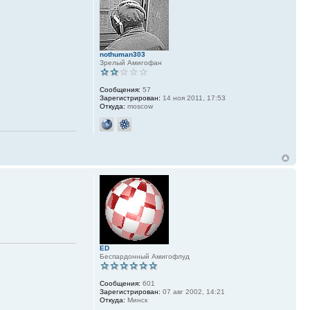
nothuman303
Зрелый Амигофан
Сообщения:
57
Зарегистрирован:
14 ноя 2011, 17:53
Откуда:
moscow
ED
Беспардонный Амигофлуд
Сообщения:
601
Зарегистрирован:
07 авг 2002, 14:21
Откуда:
Минск