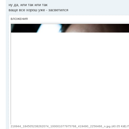
ну да, или так или так
ваще все хорош уже - засветился
ВЛОЖЕНИЯ
216944_184505238262074_100001077975768_419490_2256466_n.jpg (40.05 KiB) П