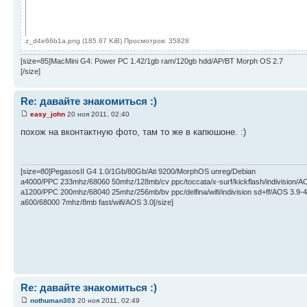
z_d4e66b1a.png (185.67 KiB) Просмотров: 35828
[size=85]MacMini G4: Power PC 1.42/1gb ram/120gb hdd/AP/BT Morph OS 2.7
[/size]
Re: давайте знакомиться :)
easy_john
20 ноя 2011, 02:40
похож на вконтактную фото, там то же в капюшоне. :)
[size=80]PegasosII G4 1.0/1Gb/80Gb/Ati 9200/MorphOS unreg/Debian
a4000/PPC 233mhz/68060 50mhz/128mb/cv ppc/toccata/x-surf/kickflash/indivision/A
a1200/PPC 200mhz/68040 25mhz/256mb/bv ppc/delfina/wifi/indivision sd+ff/AOS 3.9-4
a600/68000 7mhz/8mb fast/wifi/AOS 3.0[/size]
Re: давайте знакомиться :)
nothuman303
20 ноя 2011, 02:49