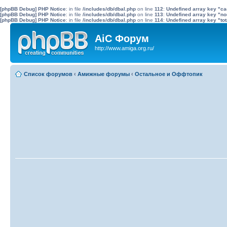
[phpBB Debug] PHP Notice
: in file
/includes/db/dbal.php
on line
112
:
Undefined array key "c
[phpBB Debug] PHP Notice
: in file
/includes/db/dbal.php
on line
113
:
Undefined array key "no
[phpBB Debug] PHP Notice
: in file
/includes/db/dbal.php
on line
114
:
Undefined array key "tot
AiC Форум
http://www.amiga.org.ru/
Список форумов
‹
Амижные форумы
‹
Остальное и Оффтопик