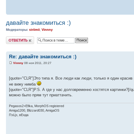
давайте знакомиться :)
Модераторы:
striimii
,
Vinnny
Ответить
Re: давайте знакомиться :)
Vinnny
08 ноя 2011, 20:27
[quote="CLR"]Это типа я. Все люди как люди, только я один красив 
не вижу нимба
[quote="CLR"]P.S. А где у нас долговременно хостятся картинки?[/qu
можно было прям тут приаттачить.
Pegasos2+Efika, MorphOS registered
Amiga1200, Blizzard030, AmigaOS
ПэЦэ, вЕнда