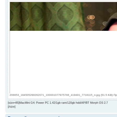
206653_184505268262071_100001077975768_419491_7718115_n.jpg (51.5 KiB) Пр
[size=85]MacMini G4: Power PC 1.42/1gb ram/120gb hdd/AP/BT Morph OS 2.7
[/size]