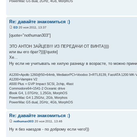
PowerMac G5 dual, 2GHz, 4Gb, MorphOS
Re: давайте знакомиться :)
ED
20 ноя 2011, 13:37
[quote="nothuman303"]
ЭТО АНТОН ЗАЙЦЕВ!!! ИЗ ПЕРЕДАЧИ ОТ ВИНТА))))
или вы его брат?)))[/quote]
Хе...
Ну если не учитывать не хилую разницу в возрасте, то можно при
A1200+Apollo 1260@50+64mb, MediatorPCI+Voodoo 3+RTL8139, FastATA 1200 MK-
A1200+Vampire V2
А500 Plus + GVP Impact SCSI, 2chip, 4fast
Commodore64+1541-2 Oceanic drive
iBook G4, 1.07GHz, 1.25Gb, MorphOS
PowerMac G4 1.25Ghz, 2Gb, Morphos
PowerMac G5 dual, 2GHz, 4Gb, MorphOS
Re: давайте знакомиться :)
nothuman303
20 ноя 2011, 13:46
Ну я без наездов - по доброму если чего!))