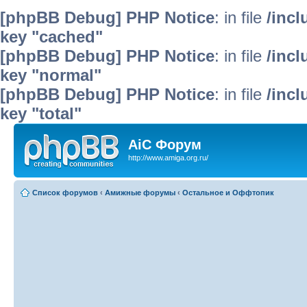
[phpBB Debug] PHP Notice
: in file
/inc
key "cached"
[phpBB Debug] PHP Notice
: in file
/inc
key "normal"
[phpBB Debug] PHP Notice
: in file
/inc
key "total"
AiC Форум
http://www.amiga.org.ru/
Список форумов
‹
Амижные форумы
‹
Остальное и Оффтопик