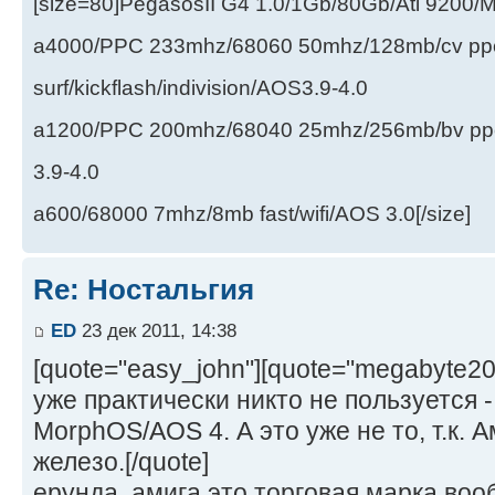
[size=80]PegasosII G4 1.0/1Gb/80Gb/Ati 9200
a4000/PPC 233mhz/68060 50mhz/128mb/cv ppc/
surf/kickflash/indivision/AOS3.9-4.0
a1200/PPC 200mhz/68040 25mhz/256mb/bv ppc/de
3.9-4.0
a600/68000 7mhz/8mb fast/wifi/AOS 3.0[/size]
Re: Ностальгия
ED
23 дек 2011, 14:38
[quote="easy_john"][quote="megabyte2
уже практически никто не пользуется -
MorphOS/AOS 4. А это уже не то, т.к. А
железо.[/quote]
ерунда. амига это торговая марка вооб