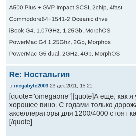
А500 Plus + GVP Impact SCSI, 2chip, 4fast
Commodore64+1541-2 Oceanic drive
iBook G4, 1.07GHz, 1.25Gb, MorphOS
PowerMac G4 1.25Ghz, 2Gb, Morphos
PowerMac G5 dual, 2GHz, 4Gb, MorphOS
Re: Ностальгия
megabyte2003
23 дек 2011, 15:21
[quote="omegaone"][quote]А еще, как я 
хорошее вино. С годами только доро
акселлераторы для 1200/4000 стоят как
[/quote]