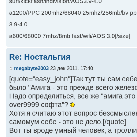
surf/kickflash/indivision/AOS3.9-4.0
a1200/PPC 200mhz/68040 25mhz/256mb/bv ppc/de
3.9-4.0
a600/68000 7mhz/8mb fast/wifi/AOS 3.0[/size]
Re: Ностальгия
megabyte2003
23 дек 2011, 17:40
[quote="easy_john"]Так тут ты сам се
было "Амига - это прежде всего железо
Надо определиться, все же "амига это
over9999 софта"?
Хотя я считаю этот вопрос безсмысле
самомум себе - это не дело.[/quote]
Вот ты вроде умный человек, а тролли