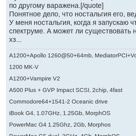
по другому варажена.[/quote]
Понятное дело, что ностальгия его, в
У меня ностальгия, когда я запускаю ч
спектруме. А может ли существовать н
хз...
A1200+Apollo 1260@50+64mb, MediatorPCI+V
1200 MK-V
A1200+Vampire V2
А500 Plus + GVP Impact SCSI, 2chip, 4fast
Commodore64+1541-2 Oceanic drive
iBook G4, 1.07GHz, 1.25Gb, MorphOS
PowerMac G4 1.25Ghz, 2Gb, Morphos