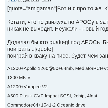
[quote="amigaman"]Вот и я про то же. 
Кстати, что то движуха по АРОСу в з
никак не выходит. Неужели - новый го
Доделал бы кто quakegl под АРОСь. Бы
поиграть...[/quote]
поиграй в кваку на писе, будет, чем за
A1200+Apollo 1260@50+64mb, MediatorPCI+V
1200 MK-V
A1200+Vampire V2
А500 Plus + GVP Impact SCSI, 2chip, 4fast
Commodore64+1541-2 Oceanic drive