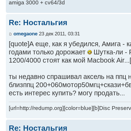
amiga 3000 + cv64/3d
Re: Ностальгия
omegaone
23 дек 2011, 03:31
[quote]А еще, как я убедился, Амига - 
годами только дорожает
Шутка-ли -
1200/4000 стоят как мой Macbook Air...[
ты недавно спрашивал аксель на ппц н
близппц 200+060мотор50мгц+скази+б
есть интерес купить? могу продать...
[url=http://redump.org][color=blue][b]Disc Preservat
Re: Ностальгия