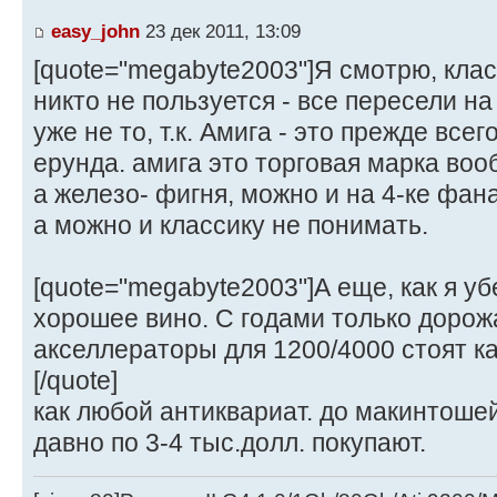
easy_john
23 дек 2011, 13:09
[quote="megabyte2003"]Я смотрю, кла
никто не пользуется - все пересели н
уже не то, т.к. Амига - это прежде всего
ерунда. амига это торговая марка воо
а железо- фигня, можно и на 4-ке фан
а можно и классику не понимать.
[quote="megabyte2003"]А еще, как я уб
хорошее вино. С годами только дорожа
акселлераторы для 1200/4000 стоят как
[/quote]
как любой антиквариат. до макинтошей
давно по 3-4 тыс.долл. покупают.