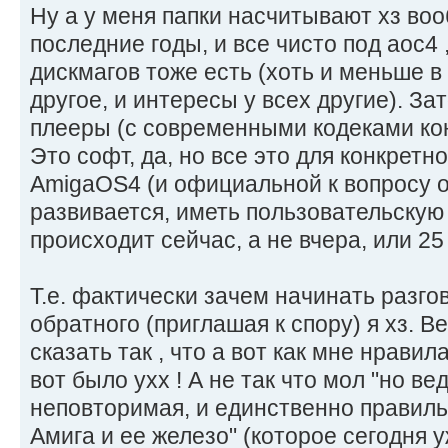
Ну а у меня папки насчитывают хз воо
последние годы, и все чисто под аос4 ,
дискмагов тоже есть (хоть и меньше в 
другое, и интересы у всех другие). За
плееры (с современными кодеками коне
Это софт, да, но все это для конкретн
AmigaOS4 (и официальной к вопросу о)
развивается, иметь пользовательскую б
происходит сейчас, а не вчера, или 25
Т.е. фактически зачем начинать разго
обратного (приглашая к спору) я хз. 
сказать так , что а вот как мне нравил
вот было ухх ! А не так что мол "но в
неповторимая, и единственно правиль
Амига и ее железо" (которое сегодня 