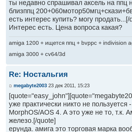
ты недавно спрашивал аксель на ппц н
близппц 200+060мотор50мгц+скази+б
есть интерес купить? могу продать...[/
Интерес есть. Цена вопроса какая?
amiga 1200 + ищется ппц + bvppc + indivision 
amiga 3000 + cv64/3d
Re: Ностальгия
megabyte2003
23 дек 2011, 15:23
[quote="easy_john"][quote="megabyte2
уже практически никто не пользуется -
MorphOS/AOS 4. А это уже не то, т.к. А
железо.[/quote]
ерунда. амига это торговая марка вооб