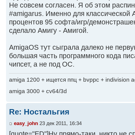
Не совсем согласен. Я об этом распин
#amigarus. Именно для классической 
процентов 95 софта/игр/демонстрашек,
сделало Амигу - Амигой.
AmigaOS тут сыграла далеко не перву
большая часть программного кода пис
чипсет, а не под ОС.
amiga 1200 + ищется ппц + bvppc + indivision 
amiga 3000 + cv64/3d
Re: Ностальгия
easy_john
23 дек 2011, 16:34
[quote="ED"]Ну прямо-таки, никто не сп