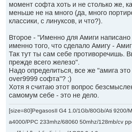
момент софта хоть и не столько же, ка
меньше не на много (да, много портиров
классики, с линуксов, и что?).
Второе - "Именно для Амиги написано 
именно того, что сделало Амигу - Амиг
Так тут ты сам себе противоречишь. В
прежде всего железо".
Надо определиться, все же "амига это
over9999 софта"? ;)
Хотя я считаю этот вопрос безсмысле
самомум себе - это не дело.
[size=80]PegasosII G4 1.0/1Gb/80Gb/Ati 9200
a4000/PPC 233mhz/68060 50mhz/128mb/cv ppc/