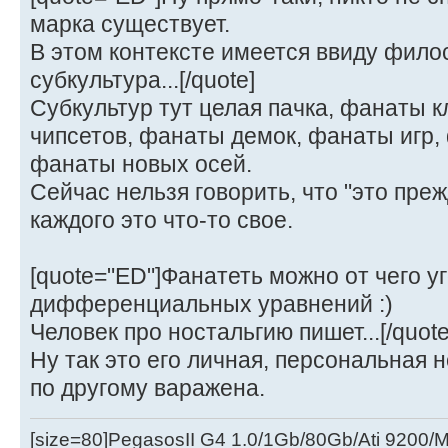
марка существует.
В этом контексте имеется ввиду фило
субкультура...[/quote]
Субкультур тут целая пачка, фанаты 
чипсетов, фанаты демок, фанаты игр,
фанаты новых осей.
Сейчас нельзя говорить, что "это преж
каждого это что-то свое.
[quote="ED"]Фанатеть можно от чего уг
дифференциальных уравнений :)
Человек про ностальгию пишет...[/quote
Ну так это его личная, персональная н
по другому варажена.
[size=80]PegasosII G4 1.0/1Gb/80Gb/Ati 9200