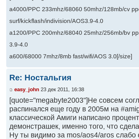
a4000/PPC 233mhz/68060 50mhz/128mb/cv ppc/
surf/kickflash/indivision/AOS3.9-4.0
a1200/PPC 200mhz/68040 25mhz/256mb/bv ppc/de
3.9-4.0
a600/68000 7mhz/8mb fast/wifi/AOS 3.0[/size]
Re: Ностальгия
easy_john
23 дек 2011, 16:38
[quote="megabyte2003"]Не совсем согл
распинался еще году в 2005м на #ami
классической Амиги написано процент
демонстрашек, именно того, что сделал
Ну ты видимо за mos/aos4/aros слабо