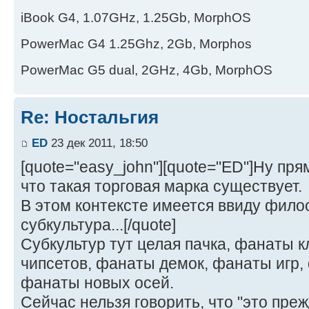
iBook G4, 1.07GHz, 1.25Gb, MorphOS
PowerMac G4 1.25Ghz, 2Gb, Morphos
PowerMac G5 dual, 2GHz, 4Gb, MorphOS
Re: Ностальгия
ED
23 дек 2011, 18:50
[quote="easy_john"][quote="ED"]Ну прям
что такая торговая марка существует.
В этом контексте имеется ввиду фило
субкультура...[/quote]
Субкультур тут целая пачка, фанаты 
чипсетов, фанаты демок, фанаты игр,
фанаты новых осей.
Сейчас нельзя говорить, что "это преж