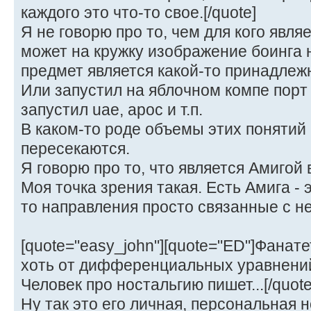
каждого это что-то свое.[/quote]
Я не говорю про то, чем для кого явля
может на кружку изображение боинга н
предмет является какой-то принадлеж
Или запустил на яблочном компе порт
запустил uae, арос и т.п.
В каком-то роде объемы этих понятий 
пересекаются.
Я говорю про то, что является Амигой
Моя точка зрения такая. Есть Амига - э
то направления просто связанные с не
[quote="easy_john"][quote="ED"]Фанате
хоть от дифференциальных уравнен
Человек про ностальгию пишет...[/quote
Ну так это его личная, персональная н